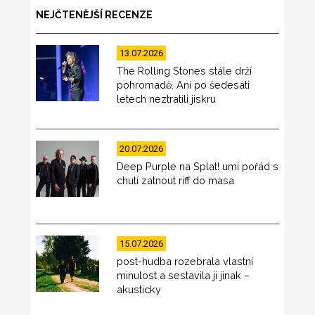
NEJČTENĚJŠÍ RECENZE
13.07.2026
The Rolling Stones stále drží
pohromadě. Ani po šedesáti
letech neztratili jiskru
20.07.2026
Deep Purple na Splat! umí pořád s
chutí zatnout riff do masa
15.07.2026
post-hudba rozebrala vlastní
minulost a sestavila ji jinak –
akusticky