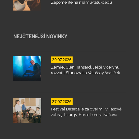
Zapomeňte na mámu-tátu-dědu
NEJČTENĚJŠÍ NOVINKY
29.07.2026
Zemřel Glen Hansard. Ještě v červnu
rozzářil Slunovrat a Valašský špalíček
27.07.2026
Festival Beseda je za dveřmi. V Tasově
zahrají Liturgy, Horse Lords i Načeva