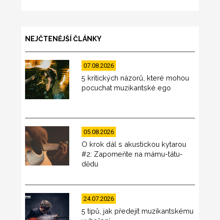
NEJČTENĚJŠÍ ČLÁNKY
07.08.2026
5 kritických názorů, které mohou
pocuchat muzikantské ego
05.08.2026
O krok dál s akustickou kytarou
#2: Zapomeňte na mámu-tátu-
dědu
24.07.2026
5 tipů, jak předejít muzikantskému