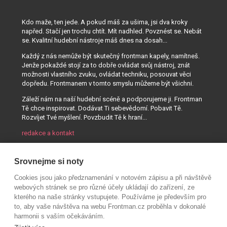
Kdo maže, ten jede. A pokud máš za ušima, jsi dva kroky
napřed. Stačí jen trochu chtít. Mít nadhled. Povznést se. Nebát
se. Kvalitní hudební nástroje máš dnes na dosah...
Každý z nás nemůže být skutečný frontman kapely, namítneš.
Jenže pokaždé stojí za to dobře ovládat svůj nástroj, znát
možnosti vlastního zvuku, ovládat techniku, posouvat věci
dopředu. Frontmanem v tomto smyslu můžeme být všichni.
Záleží nám na naší hudební scéně a podporujeme ji. Frontman
Tě chce inspirovat. Dodávat Ti sebevědomí. Pobavit Tě.
Rozvíjet Tvé myšlení. Povzbudit Tě k hraní...
redakce a kontakt
Srovnejme si noty
Cookies jsou jako předznamenání v notovém zápisu a při návštěvě
webových stránek se pro různé účely ukládají do zařízení, ze
kterého na naše stránky vstupujete. Používáme je především pro
to, aby vaše návštěva na webu Frontman.cz proběhla v dokonalé
harmonii s vaším očekáváním.