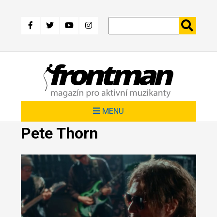
Přejít
k
hlavnímu
obsahu
MENU
Pete Thorn