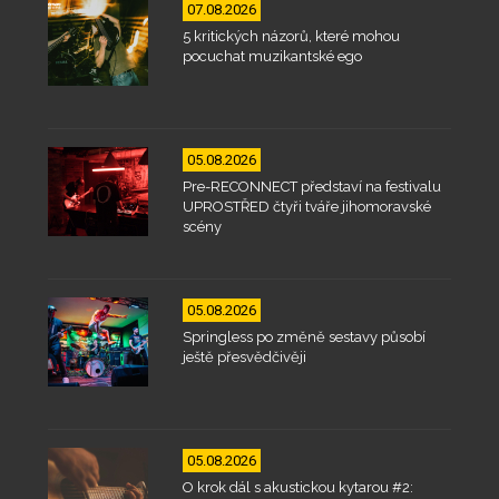
07.08.2026
5 kritických názorů, které mohou
pocuchat muzikantské ego
05.08.2026
Pre-RECONNECT představí na festivalu
UPROSTŘED čtyři tváře jihomoravské
scény
05.08.2026
Springless po změně sestavy působí
ještě přesvědčivěji
05.08.2026
O krok dál s akustickou kytarou #2: