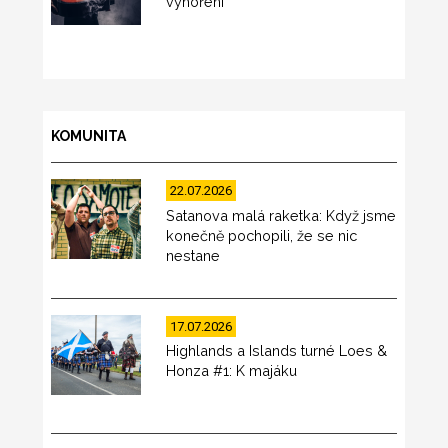
vyhoření
KOMUNITA
22.07.2026
Satanova malá raketka: Když jsme
konečně pochopili, že se nic
nestane
17.07.2026
Highlands a Islands turné Loes &
Honza #1: K majáku