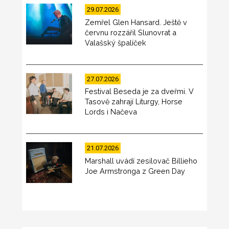
29.07.2026
Zemřel Glen Hansard. Ještě v
červnu rozzářil Slunovrat a
Valašský špalíček
27.07.2026
Festival Beseda je za dveřmi. V
Tasově zahrají Liturgy, Horse
Lords i Načeva
21.07.2026
Marshall uvádí zesilovač Billieho
Joe Armstronga z Green Day