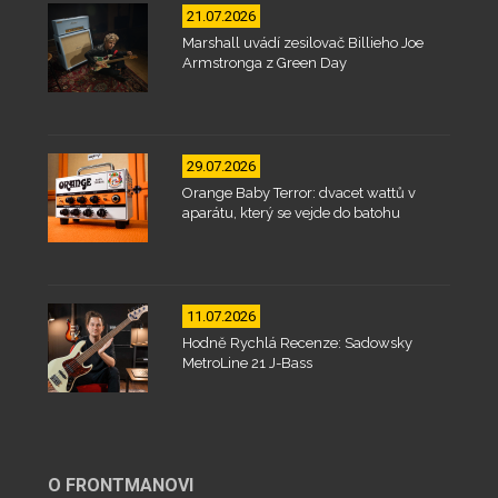
21.07.2026
Marshall uvádí zesilovač Billieho Joe
Armstronga z Green Day
29.07.2026
Orange Baby Terror: dvacet wattů v
aparátu, který se vejde do batohu
11.07.2026
Hodně Rychlá Recenze: Sadowsky
MetroLine 21 J-Bass
O FRONTMANOVI