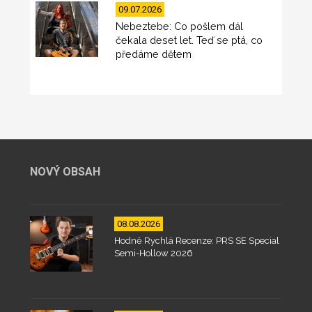
09.07.2026
Nebeztebe: Co pošlem dál
čekala deset let. Teď se ptá, co
předáme dětem
NOVÝ OBSAH
08.08.2026
Hodně Rychlá Recenze: PRS SE Special
Semi-Hollow 2026