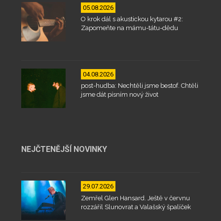
05.08.2026
O krok dál s akustickou kytarou #2:
Zapomeňte na mámu-tátu-dědu
04.08.2026
post-hudba: Nechtěli jsme bestof. Chtěli
jsme dát písním nový život
NEJČTENĚJŠÍ NOVINKY
29.07.2026
Zemřel Glen Hansard. Ještě v červnu
rozzářil Slunovrat a Valašský špalíček