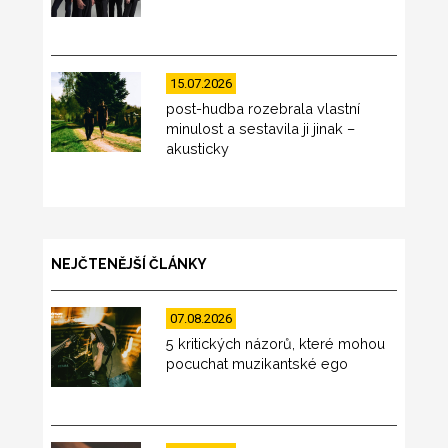
15.07.2026
post-hudba rozebrala vlastní
minulost a sestavila ji jinak –
akusticky
NEJČTENĚJŠÍ ČLÁNKY
07.08.2026
5 kritických názorů, které mohou
pocuchat muzikantské ego