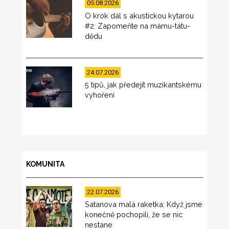
05.08.2026
O krok dál s akustickou kytarou
#2: Zapomeňte na mámu-tátu-
dědu
24.07.2026
5 tipů, jak předejít muzikantskému
vyhoření
KOMUNITA
22.07.2026
Satanova malá raketka: Když jsme
konečně pochopili, že se nic
nestane