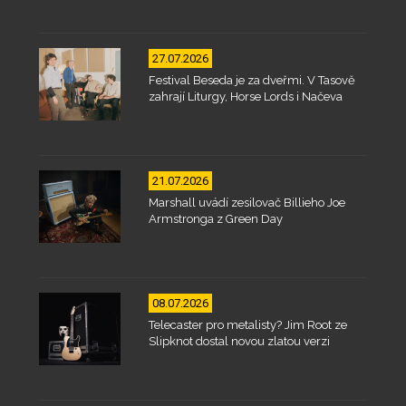
27.07.2026
Festival Beseda je za dveřmi. V Tasově
zahrají Liturgy, Horse Lords i Načeva
21.07.2026
Marshall uvádí zesilovač Billieho Joe
Armstronga z Green Day
08.07.2026
Telecaster pro metalisty? Jim Root ze
Slipknot dostal novou zlatou verzi