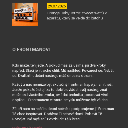
29.07.2026
Orange Baby Terror: dvacet wattů v
aparátu, který se vejde do batohu
O FRONTMANOVI
Kdo maže, ten jede. A pokud máš za ušima, jsi dva kroky
napřed. Stačí jen trochu chtít. Mít nadhled. Povznést se. Nebát
se. Kvalitní hudební nástroje máš dnes na dosah...
Každý z nás nemůže být skutečný frontman kapely, namítneš.
Jenže pokaždé stojí za to dobře ovládat svůj nástroj, znát
možnosti vlastního zvuku, ovládat techniku, posouvat věci
dopředu. Frontmanem v tomto smyslu můžeme být všichni.
Záleží nám na naší hudební scéně a podporujeme ji. Frontman
Tě chce inspirovat. Dodávat Ti sebevědomí. Pobavit Tě.
Rozvíjet Tvé myšlení. Povzbudit Tě k hraní...
redakce a kontakt