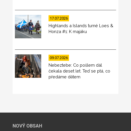
17.07.2026
Highlands a Islands turné Loes &
Honza #1: K majáku
09.07.2026
Nebeztebe: Co pošlem dál
čekala deset let. Teď se ptá, co
předáme dětem
NOVÝ OBSAH