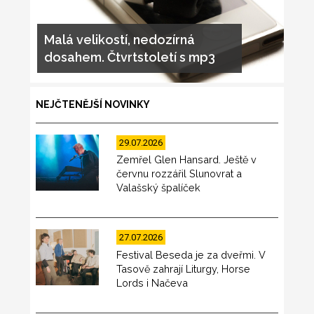
Malá velikostí, nedozírná
dosahem. Čtvrtstoletí s mp3
NEJČTENĚJŠÍ NOVINKY
29.07.2026
Zemřel Glen Hansard. Ještě v
červnu rozzářil Slunovrat a
Valašský špalíček
27.07.2026
Festival Beseda je za dveřmi. V
Tasově zahrají Liturgy, Horse
Lords i Načeva