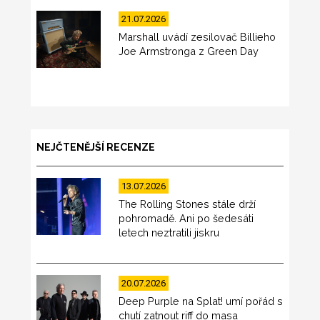
21.07.2026
Marshall uvádí zesilovač Billieho
Joe Armstronga z Green Day
NEJČTENĚJŠÍ RECENZE
13.07.2026
The Rolling Stones stále drží
pohromadě. Ani po šedesáti
letech neztratili jiskru
20.07.2026
Deep Purple na Splat! umí pořád s
chutí zatnout riff do masa