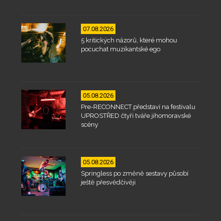
07.08.2026
5 kritických názorů, které mohou
pocuchat muzikantské ego
05.08.2026
Pre-RECONNECT představí na festivalu
UPROSTŘED čtyři tváře jihomoravské
scény
05.08.2026
Springless po změně sestavy působí
ještě přesvědčivěji