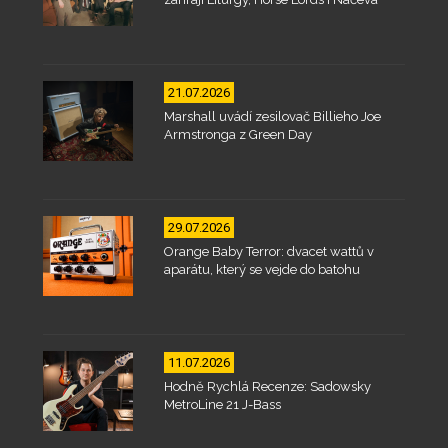
21.07.2026
Marshall uvádí zesilovač Billieho Joe
Armstronga z Green Day
29.07.2026
Orange Baby Terror: dvacet wattů v
aparátu, který se vejde do batohu
11.07.2026
Hodně Rychlá Recenze: Sadowsky
MetroLine 21 J-Bass