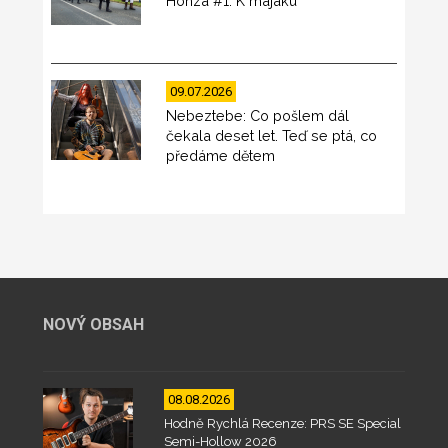
Honza #1: K majáku
09.07.2026
Nebeztebe: Co pošlem dál
čekala deset let. Teď se ptá, co
předáme dětem
NOVÝ OBSAH
08.08.2026
Hodně Rychlá Recenze: PRS SE Special
Semi-Hollow 2026