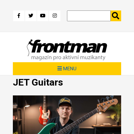
Přejít
k
hlavnímu
obsahu
MENU
JET Guitars