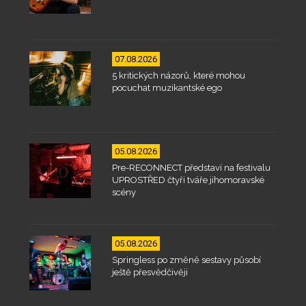
07.08.2026
5 kritických názorů, které mohou
pocuchat muzikantské ego
05.08.2026
Pre-RECONNECT představí na festivalu
UPROSTŘED čtyři tváře jihomoravské
scény
05.08.2026
Springless po změně sestavy působí
ještě přesvědčivěji