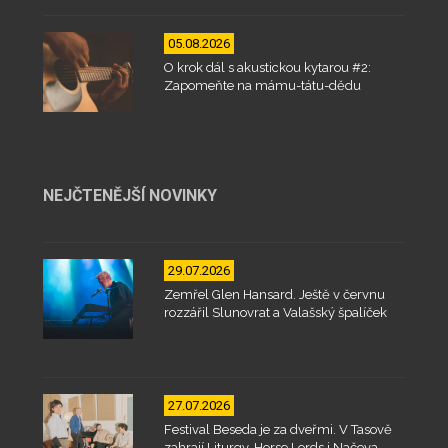
05.08.2026
O krok dál s akustickou kytarou #2:
Zapomeňte na mámu-tátu-dědu
NEJČTENĚJŠÍ NOVINKY
29.07.2026
Zemřel Glen Hansard. Ještě v červnu
rozzářil Slunovrat a Valašský špalíček
27.07.2026
Festival Beseda je za dveřmi. V Tasově
zahrají Liturgy, Horse Lords i Načeva