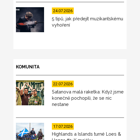
24.07.2026
5 tipů, jak předejít muzikantskému
vyhoření
KOMUNITA
22.07.2026
Satanova malá raketka: Když jsme
konečně pochopili, že se nic
nestane
17.07.2026
Highlands a Islands turné Loes &