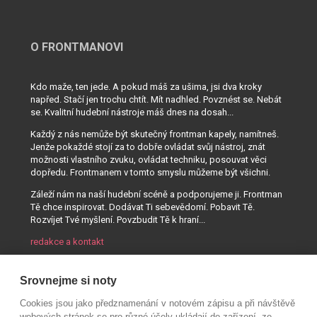
O FRONTMANOVI
Kdo maže, ten jede. A pokud máš za ušima, jsi dva kroky
napřed. Stačí jen trochu chtít. Mít nadhled. Povznést se. Nebát
se. Kvalitní hudební nástroje máš dnes na dosah...
Každý z nás nemůže být skutečný frontman kapely, namítneš.
Jenže pokaždé stojí za to dobře ovládat svůj nástroj, znát
možnosti vlastního zvuku, ovládat techniku, posouvat věci
dopředu. Frontmanem v tomto smyslu můžeme být všichni.
Záleží nám na naší hudební scéně a podporujeme ji. Frontman
Tě chce inspirovat. Dodávat Ti sebevědomí. Pobavit Tě.
Rozvíjet Tvé myšlení. Povzbudit Tě k hraní...
redakce a kontakt
Srovnejme si noty
Cookies jsou jako předznamenání v notovém zápisu a při návštěvě
webových stránek se pro různé účely ukládají do zařízení, ze