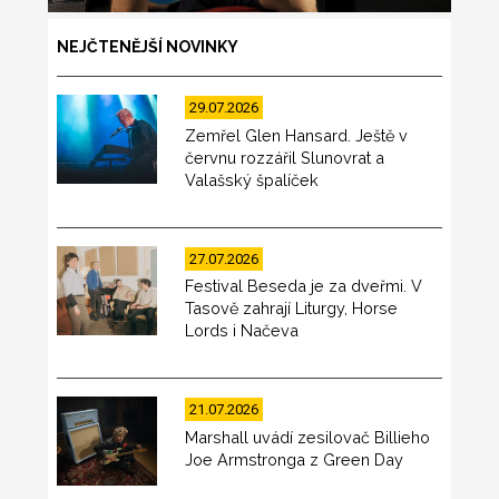
NEJČTENĚJŠÍ NOVINKY
29.07.2026
Zemřel Glen Hansard. Ještě v
červnu rozzářil Slunovrat a
Valašský špalíček
27.07.2026
Festival Beseda je za dveřmi. V
Tasově zahrají Liturgy, Horse
Lords i Načeva
21.07.2026
Marshall uvádí zesilovač Billieho
Joe Armstronga z Green Day