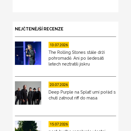
NEJČTENĚJŠÍ RECENZE
13.07.2026
The Rolling Stones stále drží
pohromadě. Ani po šedesáti
letech neztratili jiskru
20.07.2026
Deep Purple na Splat! umí pořád s
chutí zatnout riff do masa
15.07.2026