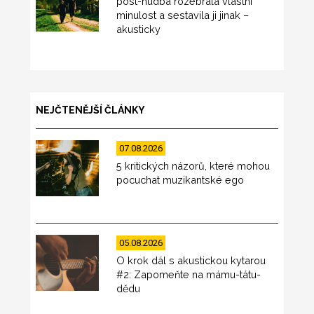
post-hudba rozebrala vlastní
minulost a sestavila ji jinak –
akusticky
NEJČTENĚJŠÍ ČLÁNKY
07.08.2026
5 kritických názorů, které mohou
pocuchat muzikantské ego
05.08.2026
O krok dál s akustickou kytarou
#2: Zapomeňte na mámu-tátu-
dědu