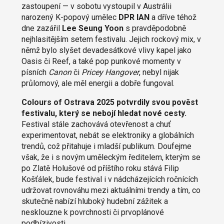
zastoupení — v sobotu vystoupil v Austrálii
narozený K-popový umělec
DPR IAN
a dříve téhož
dne zazářil
Lee Seung Yoon
s pravděpodobně
nejhlasitějším setem festivalu. Jejich rockový mix, v
němž bylo slyšet devadesátkové vlivy kapel jako
Oasis či Reef, a také pop punkové momenty v
písních
Canon
či
Pricey Hangover
, nebyl nijak
průlomový, ale měl energii a dobře fungoval.
Colours of Ostrava 2025 potvrdily svou pověst
festivalu, který se nebojí hledat nové cesty.
Festival stále zachovává otevřenost a chuť
experimentovat, nebát se elektroniky a globálních
trendů, což přitahuje i mladší publikum. Doufejme
však, že i s novým uměleckým ředitelem, kterým se
po Zlatě Holušové od příštího roku stává Filip
Košťálek, bude festival i v nádcházejících ročnících
udržovat rovnováhu mezi aktuálními trendy a tím, co
skutečně nabízí hluboký hudební zážitek a
nesklouzne k povrchnosti či prvoplánové
podbízivosti.