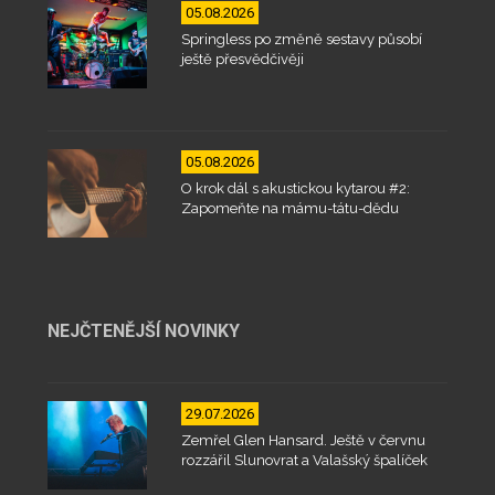
05.08.2026
Springless po změně sestavy působí
ještě přesvědčivěji
05.08.2026
O krok dál s akustickou kytarou #2:
Zapomeňte na mámu-tátu-dědu
NEJČTENĚJŠÍ NOVINKY
29.07.2026
Zemřel Glen Hansard. Ještě v červnu
rozzářil Slunovrat a Valašský špalíček