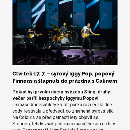
Čtvrtek 17. 7. – syrový Iggy Pop, popový
Finneas a šlápnutí do prázdna s Calinem
Pokud byl prvním dnem hvězdou Sting, druhý
večer patřil bezpochyby Iggymu Popovi
.
Osmasedmdesátiletý kmotr punku rozčeřil klidné
vody festivalu a předvedl, co znamená syrová síla.
Na Colours se před patnácti lety objevil se
Stooges, tehdy však publikum marně čekalo na hity