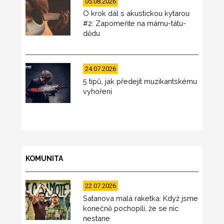
05.08.2026
O krok dál s akustickou kytarou
#2: Zapomeňte na mámu-tátu-
dědu
24.07.2026
5 tipů, jak předejít muzikantskému
vyhoření
KOMUNITA
22.07.2026
Satanova malá raketka: Když jsme
konečně pochopili, že se nic
nestane