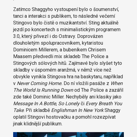
Zatímco Shaggyho vystoupení bylo o šoumenství,
tanci a interakci s publikem, to následné večerní
Stingovo bylo čistě o muzikantství. Sting aktuálně
jezdí po koncertech s minimalistickým programem
3.0, který přivezl i do Ostravy. Doprovázen
dlouholetým spolupracovníkem, kytaristou
Dominicem Millerem, a bubeníkem Chrisem
Maasem předvedli mix skladeb The Police a
Stingových sólových hitů. Zajímavé bylo slyšet tyto
skladby v úsporném aranžmá, v němž více než
obvykle vynikla Stingova hra na baskytaru, například
v
Never Coming Home.
Do ní vložili pasáže z
When
The World Is Running Down
od The Police a zazářil
zde také Dominic Miller. Nechyběly ani klasiky jako
Message In A Bottle
,
So Lonely
či
Every Breath You
Take
. Při skladbě
Englishman In New York
Shaggy
oplatil Stingovi hostovačku a pomohl rozezpívat
jinak klidnější publikum.