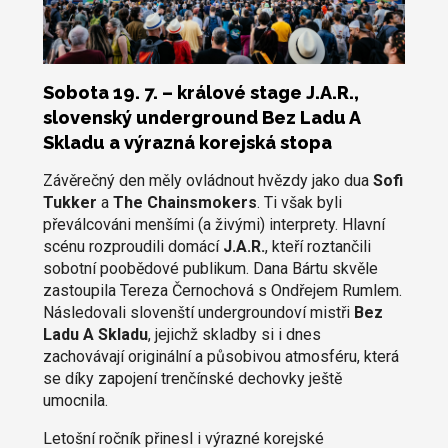
Sobota 19. 7. – králové stage J.A.R.,
slovenský underground Bez Ladu A
Skladu a výrazná korejská stopa
Závěrečný den měly ovládnout hvězdy jako dua
Sofi
Tukker
a
The Chainsmokers
. Ti však byli
převálcováni menšími (a živými) interprety. Hlavní
scénu rozproudili domácí
J.A.R.
, kteří roztančili
sobotní poobědové publikum. Dana Bártu skvěle
zastoupila Tereza Černochová s Ondřejem Rumlem.
Následovali slovenští undergroundoví mistři
Bez
Ladu A Skladu
, jejichž skladby si i dnes
zachovávají originální a působivou atmosféru, která
se díky zapojení trenčínské dechovky ještě
umocnila.
Letošní ročník přinesl i výrazné korejské