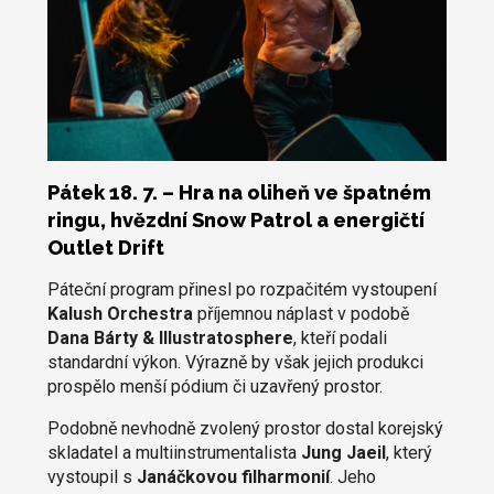
Pátek 18. 7. – Hra na oliheň ve špatném
ringu, hvězdní Snow Patrol a energičtí
Outlet Drift
Páteční program přinesl po rozpačitém vystoupení
Kalush Orchestra
příjemnou náplast v podobě
Dana Bárty & Illustratosphere
, kteří podali
standardní výkon. Výrazně by však jejich produkci
prospělo menší pódium či uzavřený prostor.
Podobně nevhodně zvolený prostor dostal korejský
skladatel a multiinstrumentalista
Jung Jaeil
, který
vystoupil s
Janáčkovou filharmonií
. Jeho