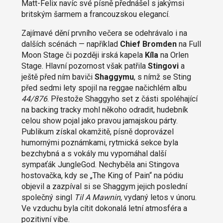
Matt-Felix navíc své písně přednášel s jakýmsi
britským šarmem a francouzskou elegancí.
Zajímavé dění prvního večera se odehrávalo i na
dalších scénách — například
Chief Bromden
na Full
Moon Stage či později irská kapela
Kíla
na Orlen
Stage. Hlavní pozornost však patřila
Stingovi
a
ještě před ním baviči
Shaggymu
, s nímž se Sting
před sedmi lety spojil na reggae načichlém albu
44/876
. Přestože Shaggyho set z části spoléhající
na backing tracky mohl někoho odradit, hudebník
celou show pojal jako pravou jamajskou párty.
Publikum získal okamžitě, písně doprovázel
humornými poznámkami, rytmická sekce byla
bezchybná a s vokály mu vypomáhal další
sympaťák JungleGod. Nechyběla ani Stingova
hostovačka, kdy se „The King of Pain“ na pódiu
objevil a zazpíval si se Shaggym jejich poslední
společný singl
Til A Mawnin
, vydaný letos v únoru.
Ve vzduchu byla cítit dokonalá letní atmosféra a
pozitivní vibe.