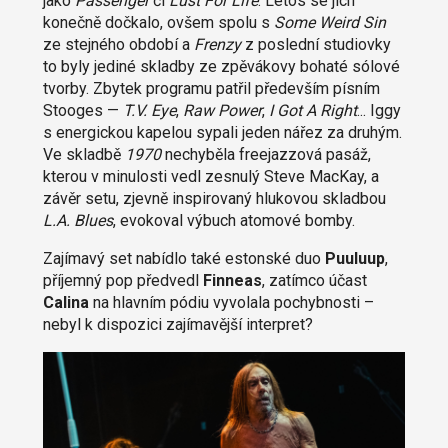
jako
Passenger
či
Lust For Life
. Letos se jich
konečně dočkalo, ovšem spolu s
Some Weird Sin
ze stejného období a
Frenzy
z poslední studiovky
to byly jediné skladby ze zpěvákovy bohaté sólové
tvorby. Zbytek programu patřil především písním
Stooges —
T.V. Eye
,
Raw Power
,
I Got A Right
... Iggy
s energickou kapelou sypali jeden nářez za druhým.
Ve skladbě
1970
nechyběla freejazzová pasáž,
kterou v minulosti vedl zesnulý Steve MacKay, a
závěr setu, zjevně inspirovaný hlukovou skladbou
L.A. Blues
, evokoval výbuch atomové bomby.
Zajímavý set nabídlo také estonské duo
Puuluup
,
příjemný pop předvedl
Finneas
, zatímco účast
Calina
na hlavním pódiu vyvolala pochybnosti –
nebyl k dispozici zajímavější interpret?