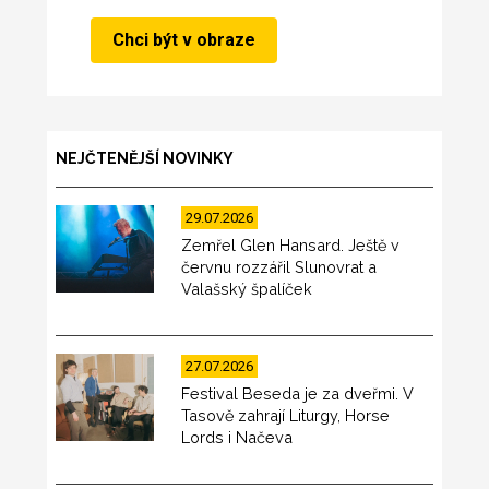
NEJČTENĚJŠÍ NOVINKY
29.07.2026
Zemřel Glen Hansard. Ještě v
červnu rozzářil Slunovrat a
Valašský špalíček
27.07.2026
Festival Beseda je za dveřmi. V
Tasově zahrají Liturgy, Horse
Lords i Načeva