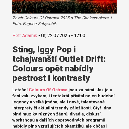
Závěr Colours Of Ostrava 2025 s The Chainsmokers. |
Foto: Eugene Zchyvchik
Petr Adamík
-
Út, 22.07.2025 - 12:00
Sting, Iggy Pop i
tchajwanští Outlet Drift:
Colours opět nabídly
pestrost i kontrasty
Letošní
Colours Of Ostrava
jsou za námi. Jak je u
festivalu zvykem, i tentokrát přivítal nejen hudební
legendy a velká jména, ale i nové, talentované
interprety či aktuální trendy záležitosti. Čtyři dny
plné muziky různých žánrů, divadla, diskusí,
workshopů a dalších doprovodných programů
nabídly plno vzrušujících okamžiků, ale občas i