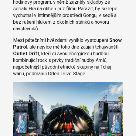
hodinový program, v němž zazněly skladby ze
seriálu Hra na oliheň či z filmu Parazit, by se lépe
vychutnal v intimnějším prostředí Gongu, v sedě a
bez rušení hlukem z okolních stánků a hovoru
návštěvníků.
Mezi pátečními hvězdami vyniklo vystoupení
Snow
Patrol
, ale nejvíce mě toho dne zaujali tchajwanští
Outlet Drift
, kteří si svou energickou hudbou
kombinující rock s prvky tradiční hudby Amiů,
nejpočetnější původní etnické skupiny na Tchaj-
wanu, podmanili Orlen Drive Stage.