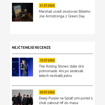
21.07.2026
Marshall uvádí zesilovač Billieho
Joe Armstronga z Green Day
NEJČTENĚJŠÍ RECENZE
13.07.2026
The Rolling Stones stále drží
pohromadě. Ani po šedesáti
letech neztratili jiskru
20.07.2026
Deep Purple na Splat! umí pořád s
chutí zatnout riff do masa