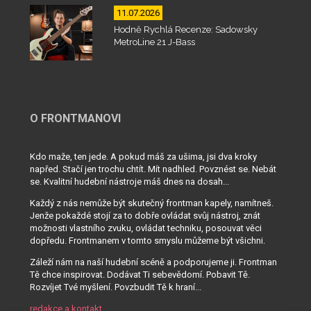
11.07.2026
Hodně Rychlá Recenze: Sadowsky
MetroLine 21 J-Bass
O FRONTMANOVI
Kdo maže, ten jede. A pokud máš za ušima, jsi dva kroky
napřed. Stačí jen trochu chtít. Mít nadhled. Povznést se. Nebát
se. Kvalitní hudební nástroje máš dnes na dosah...
Každý z nás nemůže být skutečný frontman kapely, namítneš.
Jenže pokaždé stojí za to dobře ovládat svůj nástroj, znát
možnosti vlastního zvuku, ovládat techniku, posouvat věci
dopředu. Frontmanem v tomto smyslu můžeme být všichni.
Záleží nám na naší hudební scéně a podporujeme ji. Frontman
Tě chce inspirovat. Dodávat Ti sebevědomí. Pobavit Tě.
Rozvíjet Tvé myšlení. Povzbudit Tě k hraní...
redakce a kontakt