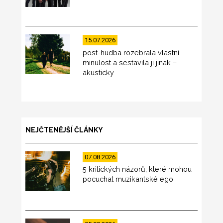
15.07.2026
post-hudba rozebrala vlastní
minulost a sestavila ji jinak –
akusticky
NEJČTENĚJŠÍ ČLÁNKY
07.08.2026
5 kritických názorů, které mohou
pocuchat muzikantské ego