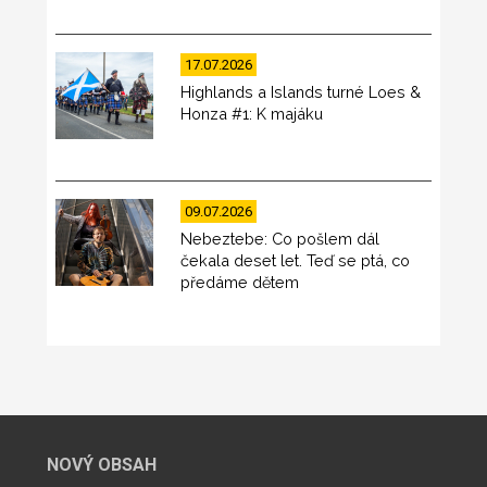
17.07.2026
Highlands a Islands turné Loes &
Honza #1: K majáku
09.07.2026
Nebeztebe: Co pošlem dál
čekala deset let. Teď se ptá, co
předáme dětem
NOVÝ OBSAH