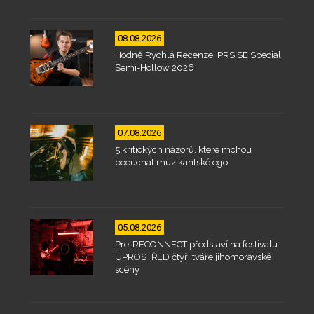
08.08.2026
Hodně Rychlá Recenze: PRS SE Special
Semi-Hollow 2026
07.08.2026
5 kritických názorů, které mohou
pocuchat muzikantské ego
05.08.2026
Pre-RECONNECT představí na festivalu
UPROSTŘED čtyři tváře jihomoravské
scény