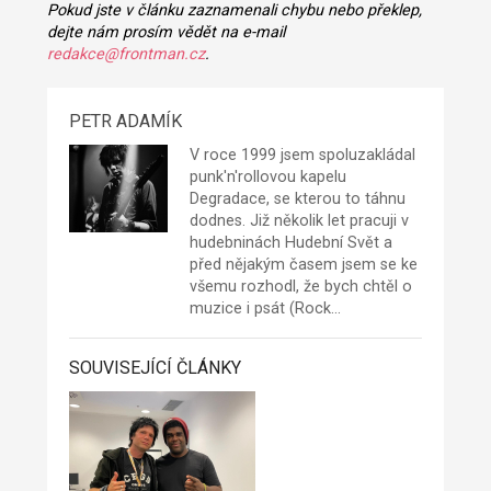
Pokud jste v článku zaznamenali chybu nebo překlep,
dejte nám prosím vědět na e-mail
redakce@frontman.cz
.
PETR ADAMÍK
V roce 1999 jsem spoluzakládal
punk'n'rollovou kapelu
Degradace
, se kterou to táhnu
dodnes. Již několik let pracuji v
hudebninách Hudební Svět a
před nějakým časem jsem se ke
všemu rozhodl, že bych chtěl o
muzice i psát (Rock…
SOUVISEJÍCÍ ČLÁNKY