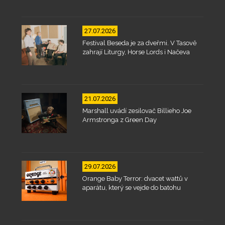
27.07.2026
Festival Beseda je za dveřmi. V Tasově
zahrají Liturgy, Horse Lords i Načeva
21.07.2026
Marshall uvádí zesilovač Billieho Joe
Armstronga z Green Day
29.07.2026
Orange Baby Terror: dvacet wattů v
aparátu, který se vejde do batohu