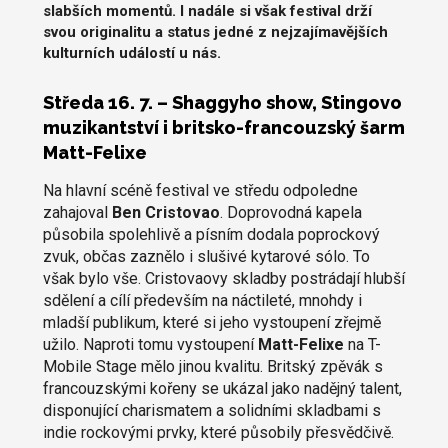
slabších momentů. I nadále si však festival drží
svou originalitu a status jedné z nejzajímavějších
kulturních událostí u nás.
Středa 16. 7. – Shaggyho show, Stingovo
muzikantství i britsko-francouzský šarm
Matt-Felixe
Na hlavní scéně festival ve středu odpoledne
zahajoval
Ben Cristovao
. Doprovodná kapela
působila spolehlivě a písním dodala poprockový
zvuk, občas zaznělo i slušivé kytarové sólo. To
však bylo vše. Cristovaovy skladby postrádají hlubší
sdělení a cílí především na náctileté, mnohdy i
mladší publikum, které si jeho vystoupení zřejmě
užilo. Naproti tomu vystoupení
Matt-Felixe
na T-
Mobile Stage mělo jinou kvalitu. Britský zpěvák s
francouzskými kořeny se ukázal jako nadějný talent,
disponující charismatem a solidními skladbami s
indie rockovými prvky, které působily přesvědčivě.