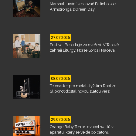
Marshall uvádí zesilovač Billieho Joe
Armstronga z Green Day
27.07.2026
Festival Beseda je za dveřmi. V Tasově
zahrají Liturgy, Horse Lords i Načeva
08.07.2026
Telecaster pro metalisty? Jim Root ze
Slipknot dostal novou zlatou verzi
29.07.2026
Orange Baby Terror: dvacet wattů v
aparátu, který se vejde do batohu