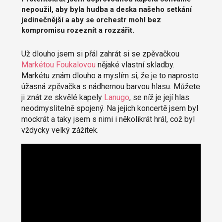
nepoužil, aby byla hudba a deska našeho setkání
jedinečnější a aby se orchestr mohl bez
kompromisu rozeznít a rozzářit.
Už dlouho jsem si přál zahrát si se zpěvačkou
Markétou Foukalovou
nějaké vlastní skladby.
Markétu znám dlouho a myslím si, že je to naprosto
úžasná zpěvačka s nádhernou barvou hlasu. Můžete
ji znát ze skvělé kapely
Lanugo
, se níž je její hlas
neodmyslitelně spojený. Na jejich koncertě jsem byl
mockrát a taky jsem s nimi i několikrát hrál, což byl
vždycky velký zážitek.