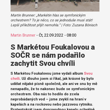
Martin Brunner: „Markétin hlas se symfonickým
orchestrem? To je něco, co se jednoduše musí stát!
Lepší příležitost přijít nemohla.“ | Foto: Zuzana Bönisch
Martin Brunner
-
Čt, 22.09.2022 - 08:00
S Markétou Foukalovou a
SOČR se nám podařilo
zachytit Svou chvíli
S Markétou Foukalovou jsme vydali album
Svou
chvíli
. Už dlouho jsem si říkal, jak krásné by bylo
udělat nějaké písně společně, ale ani ve snu by mě
nenapadlo, že to nakonec bude se symfonickým
orchestrem. Oba nás to hodilo do zcela
neprobádaných vod – jsme zvyklí na hraní v
kapelách a na rockovou nebo jazzovou rytmiku.
Protentokrát jsem doprovodnou kapelu schválně