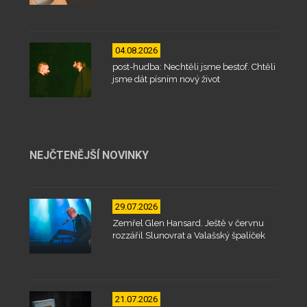
04.08.2026
post-hudba: Nechtěli jsme bestof. Chtěli
jsme dát písním nový život
NEJČTENĚJŠÍ NOVINKY
29.07.2026
Zemřel Glen Hansard. Ještě v červnu
rozzářil Slunovrat a Valašský špalíček
21.07.2026