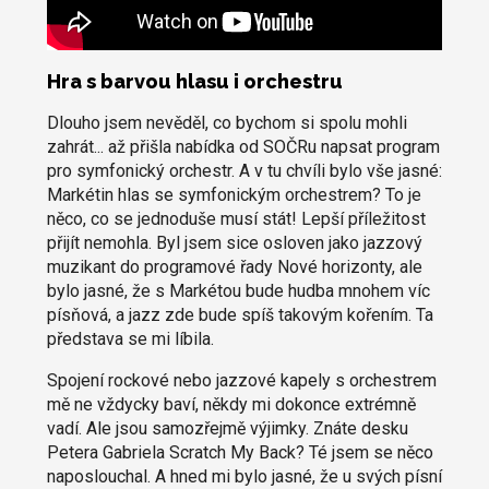
Hra s barvou hlasu i orchestru
Dlouho jsem nevěděl, co bychom si spolu mohli
zahrát... až přišla nabídka od SOČRu napsat program
pro symfonický orchestr. A v tu chvíli bylo vše jasné:
Markétin hlas se symfonickým orchestrem? To je
něco, co se jednoduše musí stát! Lepší příležitost
přijít nemohla. Byl jsem sice osloven jako jazzový
muzikant do programové řady Nové horizonty, ale
bylo jasné, že s Markétou bude hudba mnohem víc
písňová, a jazz zde bude spíš takovým kořením. Ta
představa se mi líbila.
Spojení rockové nebo jazzové kapely s orchestrem
mě ne vždycky baví, někdy mi dokonce extrémně
vadí. Ale jsou samozřejmě výjimky. Znáte desku
Petera Gabriela Scratch My Back? Té jsem se něco
naposlouchal. A hned mi bylo jasné, že u svých písní