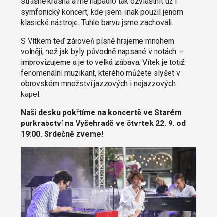
strašně krásná a mě napadlo tak ozvláštnit už i
symfonický koncert, kde jsem jinak použil jenom
klasické nástroje. Tuhle barvu jsme zachovali.
S Vítkem teď zároveň písně hrajeme mnohem
volněji, než jak byly původně napsané v notách –
improvizujeme a je to velká zábava. Vítek je totiž
fenomenální muzikant, kterého můžete slyšet v
obrovském množství jazzových i nejazzových
kapel.
Naši desku pokřtíme na koncertě ve Starém
purkrabství na Vyšehradě ve čtvrtek 22. 9. od
19:00. Srdečně zveme!