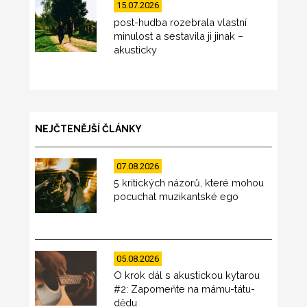
15.07.2026
post-hudba rozebrala vlastní
minulost a sestavila ji jinak –
akusticky
NEJČTENĚJŠÍ ČLÁNKY
07.08.2026
5 kritických názorů, které mohou
pocuchat muzikantské ego
05.08.2026
O krok dál s akustickou kytarou
#2: Zapomeňte na mámu-tátu-
dědu