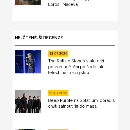
Lords i Načeva
NEJČTENĚJŠÍ RECENZE
13.07.2026
The Rolling Stones stále drží
pohromadě. Ani po šedesáti
letech neztratili jiskru
20.07.2026
Deep Purple na Splat! umí pořád s
chutí zatnout riff do masa