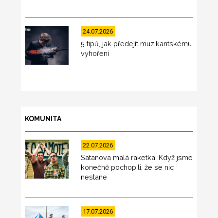
24.07.2026
5 tipů, jak předejít muzikantskému
vyhoření
KOMUNITA
22.07.2026
Satanova malá raketka: Když jsme
konečně pochopili, že se nic
nestane
17.07.2026