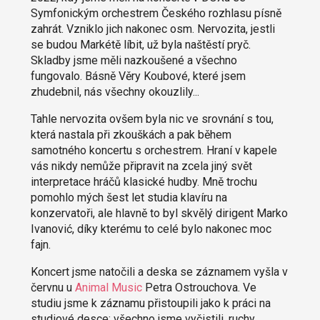
Symfonickým orchestrem Českého rozhlasu písně
zahrát. Vzniklo jich nakonec osm. Nervozita, jestli
se budou Markétě líbit, už byla naštěstí pryč.
Skladby jsme měli nazkoušené a všechno
fungovalo. Básně Věry Koubové, které jsem
zhudebnil, nás všechny okouzlily...
Tahle nervozita ovšem byla nic ve srovnání s tou,
která nastala při zkouškách a pak během
samotného koncertu s orchestrem. Hraní v kapele
vás nikdy nemůže připravit na zcela jiný svět
interpretace hráčů klasické hudby. Mně trochu
pomohlo mých šest let studia klavíru na
konzervatoři, ale hlavně to byl skvělý dirigent Marko
Ivanović, díky kterému to celé bylo nakonec moc
fajn.
Koncert jsme natočili a deska se záznamem vyšla v
červnu u
Animal Music
Petra Ostrouchova. Ve
studiu jsme k záznamu přistoupili jako k práci na
studiové desce: všechno jsme vyčistili, ruchy