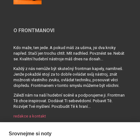
O FRONTMANOVI
Kdo maže, ten jede. A pokud máš za ušima, jsi dva kroky
napřed. Stačí jen trochu chtít. Mít nadhled. Povznést se. Nebát
se. Kvalitní hudební nástroje máš dnes na dosah...
Každý z nás nemůže být skutečný frontman kapely, namítneš.
Jenže pokaždé stojí za to dobře ovládat svůj nástroj, znát
možnosti vlastního zvuku, ovládat techniku, posouvat věci
dopředu. Frontmanem v tomto smyslu můžeme být všichni.
Záleží nám na naší hudební scéně a podporujeme ji. Frontman
Tě chce inspirovat. Dodávat Ti sebevědomí. Pobavit Tě.
Rozvíjet Tvé myšlení. Povzbudit Tě k hraní...
redakce a kontakt
Srovnejme si noty