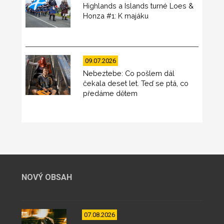
Highlands a Islands turné Loes &
Honza #1: K majáku
09.07.2026
Nebeztebe: Co pošlem dál
čekala deset let. Teď se ptá, co
předáme dětem
NOVÝ OBSAH
07.08.2026