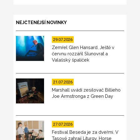
NEJČTENĚJŠÍ NOVINKY
29.07.2026
Zemřel Glen Hansard. Ještě v
červnu rozzářil Slunovrat a
Valašský špalíček
21.07.2026
Marshall uvádí zesilovač Billieho
Joe Armstronga z Green Day
27.07.2026
Festival Beseda je za dveřmi. V
Tasově zahrají Liturgy, Horse