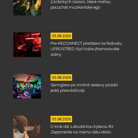
5 kritických názorů, které mohou
pocuchat muzikantské ego
05.08.2026
Pre-RECONNECT představí na festivalu
UPROSTŘED čtyři tváře jihomoravské
scény
05.08.2026
Springless po změně sestavy působí
ještě přesvědčivěji
05.08.2026
O krok dál s akustickou kytarou #2:
Zapomeňte na mámu-tátu-dědu