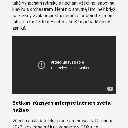
také vynechám rytmiku a nechám všechno jenom na
klavíru s orchestrem. Není nic smutnějšího, než když
se krásný zvuk orchestru nemůže prosadit a jenom
tak v pozadí zdobí – nebo v horším případě úplně
zaniká.
Setkání různých interpretačních světů
naživo
Všechna skladatelská práce směřovala k 10. únoru
2022, kdy jsme měli na koncertě v DOXu se