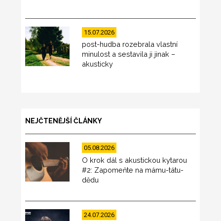
15.07.2026
post-hudba rozebrala vlastní
minulost a sestavila ji jinak –
akusticky
NEJČTENĚJŠÍ ČLÁNKY
05.08.2026
O krok dál s akustickou kytarou
#2: Zapomeňte na mámu-tátu-
dědu
24.07.2026