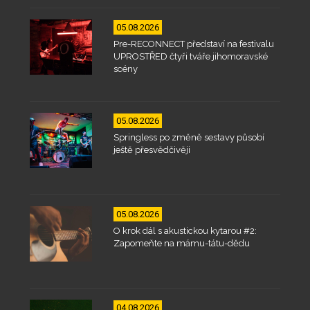
05.08.2026
Pre-RECONNECT představí na festivalu
UPROSTŘED čtyři tváře jihomoravské
scény
05.08.2026
Springless po změně sestavy působí
ještě přesvědčivěji
05.08.2026
O krok dál s akustickou kytarou #2:
Zapomeňte na mámu-tátu-dědu
04.08.2026