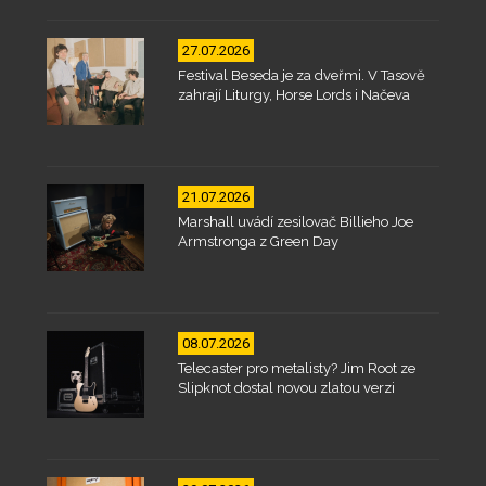
27.07.2026
Festival Beseda je za dveřmi. V Tasově
zahrají Liturgy, Horse Lords i Načeva
21.07.2026
Marshall uvádí zesilovač Billieho Joe
Armstronga z Green Day
08.07.2026
Telecaster pro metalisty? Jim Root ze
Slipknot dostal novou zlatou verzi