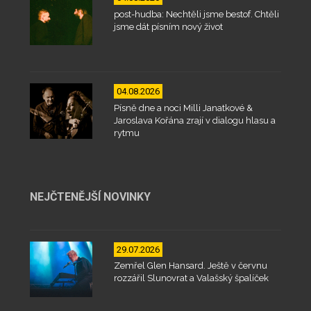
post-hudba: Nechtěli jsme bestof. Chtěli
jsme dát písním nový život
04.08.2026
Písně dne a noci Milli Janatkové &
Jaroslava Kořána zrají v dialogu hlasu a
rytmu
NEJČTENĚJŠÍ NOVINKY
29.07.2026
Zemřel Glen Hansard. Ještě v červnu
rozzářil Slunovrat a Valašský špalíček