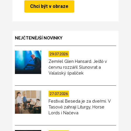
NEJČTENĚJŠÍ NOVINKY
29.07.2026
Zemřel Glen Hansard. Ještě v
červnu rozzářil Slunovrat a
Valašský špalíček
27.07.2026
Festival Beseda je za dveřmi. V
Tasově zahrají Liturgy, Horse
Lords i Načeva