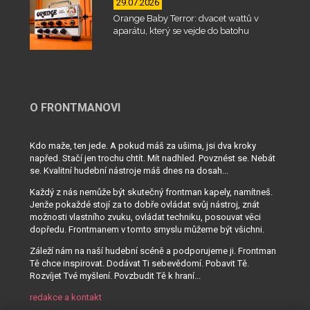
29.07.2026
Orange Baby Terror: dvacet wattů v
aparátu, který se vejde do batohu
O FRONTMANOVI
Kdo maže, ten jede. A pokud máš za ušima, jsi dva kroky
napřed. Stačí jen trochu chtít. Mít nadhled. Povznést se. Nebát
se. Kvalitní hudební nástroje máš dnes na dosah...
Každý z nás nemůže být skutečný frontman kapely, namítneš.
Jenže pokaždé stojí za to dobře ovládat svůj nástroj, znát
možnosti vlastního zvuku, ovládat techniku, posouvat věci
dopředu. Frontmanem v tomto smyslu můžeme být všichni.
Záleží nám na naší hudební scéně a podporujeme ji. Frontman
Tě chce inspirovat. Dodávat Ti sebevědomí. Pobavit Tě.
Rozvíjet Tvé myšlení. Povzbudit Tě k hraní...
redakce a kontakt