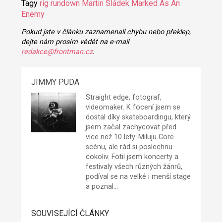
Tagy
rig rundown
Martin Sládek
Marked As An
Enemy
Pokud jste v článku zaznamenali chybu nebo překlep,
dejte nám prosím vědět na e-mail
redakce@frontman.cz
.
JIMMY PUDA
Straight edge, fotograf,
videomaker. K focení jsem se
dostal díky skateboardingu, který
jsem začal zachycovat před
více než 10 lety. Miluju Core
scénu, ale rád si poslechnu
cokoliv. Fotil jsem koncerty a
festivaly všech různých žánrů,
podíval se na velké i menší stage
a poznal…
SOUVISEJÍCÍ ČLÁNKY