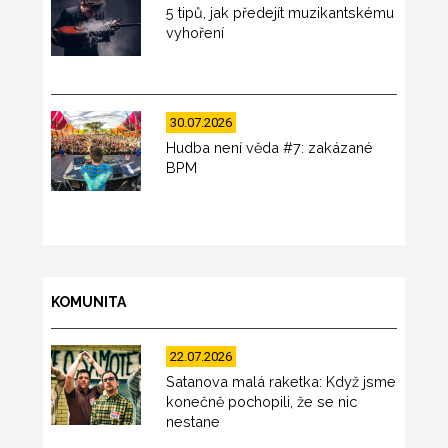
5 tipů, jak předejít muzikantskému
vyhoření
30.07.2026
Hudba není věda #7: zakázané
BPM
KOMUNITA
22.07.2026
Satanova malá raketka: Když jsme
konečně pochopili, že se nic
nestane