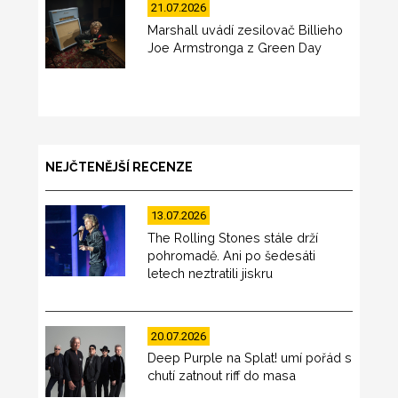
21.07.2026
Marshall uvádí zesilovač Billieho
Joe Armstronga z Green Day
NEJČTENĚJŠÍ RECENZE
13.07.2026
The Rolling Stones stále drží
pohromadě. Ani po šedesáti
letech neztratili jiskru
20.07.2026
Deep Purple na Splat! umí pořád s
chutí zatnout riff do masa