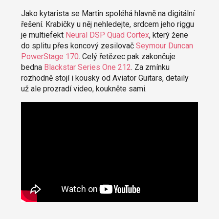
Jako kytarista se Martin spoléhá hlavně na digitální
řešení. Krabičky u něj nehledejte, srdcem jeho riggu
je multiefekt
Neural DSP Quad Cortex
, který žene
do splitu přes koncový zesilovač
Seymour Duncan
PowerStage 170
. Celý řetězec pak zakončuje
bedna
Blackstar Series One 212
. Za zmínku
rozhodně stojí i kousky od Aviator Guitars, detaily
už ale prozradí video, koukněte sami.