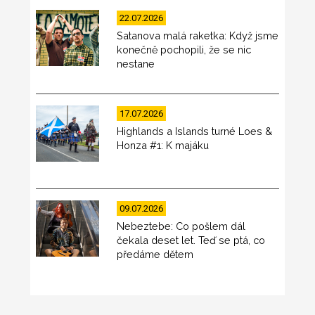
22.07.2026
Satanova malá raketka: Když jsme
konečně pochopili, že se nic
nestane
17.07.2026
Highlands a Islands turné Loes &
Honza #1: K majáku
09.07.2026
Nebeztebe: Co pošlem dál
čekala deset let. Teď se ptá, co
předáme dětem