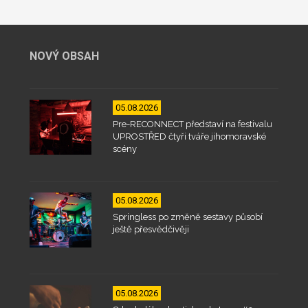
NOVÝ OBSAH
05.08.2026
Pre-RECONNECT představí na festivalu
UPROSTŘED čtyři tváře jihomoravské
scény
05.08.2026
Springless po změně sestavy působí
ještě přesvědčivěji
05.08.2026