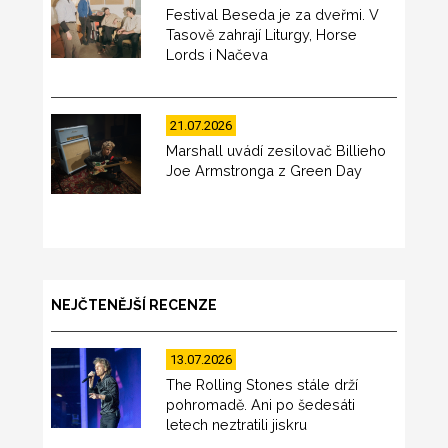
Festival Beseda je za dveřmi. V
Tasově zahrají Liturgy, Horse
Lords i Načeva
21.07.2026
Marshall uvádí zesilovač Billieho
Joe Armstronga z Green Day
NEJČTENĚJŠÍ RECENZE
13.07.2026
The Rolling Stones stále drží
pohromadě. Ani po šedesáti
letech neztratili jiskru