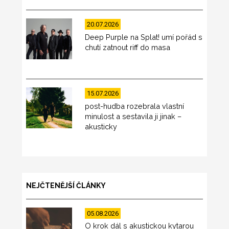
20.07.2026
Deep Purple na Splat! umí pořád s
chutí zatnout riff do masa
15.07.2026
post-hudba rozebrala vlastní
minulost a sestavila ji jinak –
akusticky
NEJČTENĚJŠÍ ČLÁNKY
05.08.2026
O krok dál s akustickou kytarou