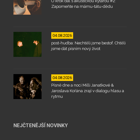
O krok dál s akustickou kytarou #2:
Zapomeňte na mámu-tátu-dědu
04.08.2026
post-hudba: Nechtěli jsme bestof. Chtěli
jsme dát písním nový život
04.08.2026
Písně dne a noci Milli Janatkové &
Jaroslava Kořána zrají v dialogu hlasu a
rytmu
NEJČTENĚJŠÍ NOVINKY