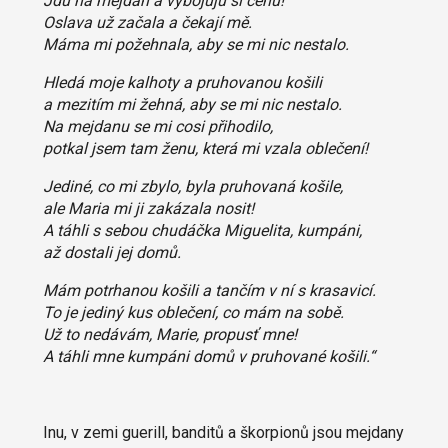
Jdu na mejdan a vybojuju si cenu!
Oslava už začala a čekají mě.
Máma mi požehnala, aby se mi nic nestalo.
Hledá moje kalhoty a pruhovanou košili
a mezitím mi žehná, aby se mi nic nestalo.
Na mejdanu se mi cosi přihodilo,
potkal jsem tam ženu, která mi vzala oblečení!
Jediné, co mi zbylo, byla pruhovaná košile,
ale Maria mi ji zakázala nosit!
A táhli s sebou chudáčka Miguelita, kumpáni,
až dostali jej domů.
Mám potrhanou košili a tančím v ní s krasavicí.
To je jediný kus oblečení, co mám na sobě.
Už to nedávám, Marie, propusť mne!
A táhli mne kumpáni domů v pruhované košili.“
Inu, v zemi guerill, banditů a škorpionů jsou mejdany