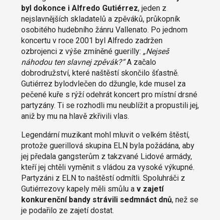
byl dokonce i Alfredo Gutiérrez
, jeden z
nejslavnějších skladatelů a zpěváků, průkopník
osobitého hudebního žánru Vallenato. Po jednom
koncertu v roce 2001 byl Alfredo zadržen
ozbrojenci z výše zmíněné guerilly:
„Nejseš
náhodou ten slavnej zpěvák?“
A začalo
dobrodružství, které naštěstí skončilo šťastně.
Gutiérrez bylodvlečen do džungle, kde musel za
pečené kuře s rýží odehrát koncert pro místní drsné
partyzány. Ti se rozhodli mu neublížit a propustili jej,
aniž by mu na hlavě zkřivili vlas.
Legendární muzikant mohl mluvit o velkém štěstí,
protože guerillová skupina ELN byla požádána, aby
jej předala gangsterům z takzvané Lidové armády,
kteří jej chtěli vyměnit s vládou za vysoké výkupné.
Partyzáni z ELN to naštěstí odmítli. Spoluhráči z
Gutiérrezovy kapely měli smůlu a
v zajetí
konkurenční bandy strávili sedmnáct dnů
, než se
je podařilo ze zajetí dostat.