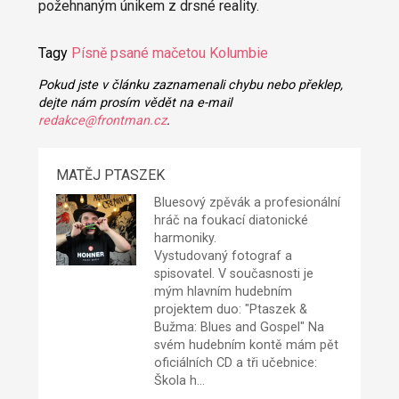
požehnaným únikem z drsné reality.
Tagy
Písně psané mačetou
Kolumbie
Pokud jste v článku zaznamenali chybu nebo překlep,
dejte nám prosím vědět na e-mail
redakce@frontman.cz
.
MATĚJ PTASZEK
Bluesový zpěvák a profesionální
hráč na foukací diatonické
harmoniky.
Vystudovaný fotograf a
spisovatel. V současnosti je
mým hlavním hudebním
projektem duo: "Ptaszek &
Bužma: Blues and Gospel" Na
svém hudebním kontě mám pět
oficiálních CD a tři učebnice:
Škola h…