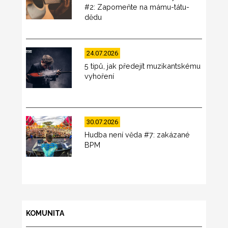
#2: Zapomeňte na mámu-tátu-
dědu
24.07.2026
5 tipů, jak předejít muzikantskému
vyhoření
30.07.2026
Hudba není věda #7: zakázané
BPM
KOMUNITA