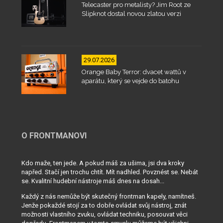
Telecaster pro metalisty? Jim Root ze
Slipknot dostal novou zlatou verzi
29.07.2026
Orange Baby Terror: dvacet wattů v
aparátu, který se vejde do batohu
O FRONTMANOVI
Kdo maže, ten jede. A pokud máš za ušima, jsi dva kroky
napřed. Stačí jen trochu chtít. Mít nadhled. Povznést se. Nebát
se. Kvalitní hudební nástroje máš dnes na dosah...
Každý z nás nemůže být skutečný frontman kapely, namítneš.
Jenže pokaždé stojí za to dobře ovládat svůj nástroj, znát
možnosti vlastního zvuku, ovládat techniku, posouvat věci