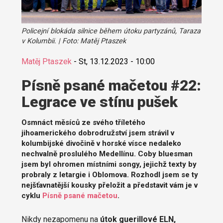
Policejní blokáda silnice během útoku partyzánů, Taraza
v Kolumbii. | Foto: Matěj Ptaszek
Matěj Ptaszek
-
St, 13.12.2023 - 10:00
Písně psané mačetou #22:
Legrace ve stínu pušek
Osmnáct měsíců ze svého tříletého
jihoamerického dobrodružství jsem strávil v
kolumbijské divočině v horské vísce nedaleko
nechvalně proslulého Medellínu. Coby bluesman
jsem byl ohromen místními songy, jejichž texty by
probraly z letargie i Oblomova. Rozhodl jsem se ty
nejšťavnatější kousky přeložit a představit vám je v
cyklu
Písně psané mačetou
.
Nikdy nezapomenu na
útok guerillové ELN,