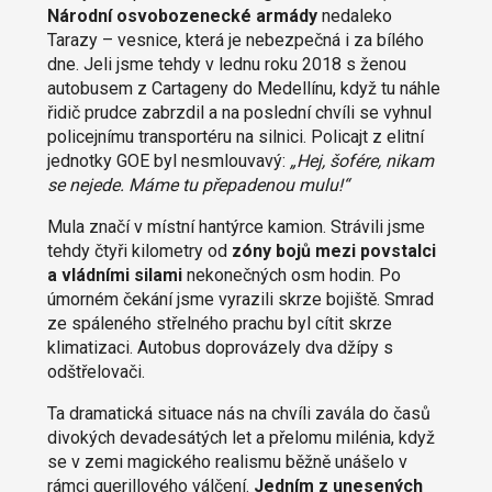
Národní osvobozenecké armády
nedaleko
Tarazy – vesnice, která je nebezpečná i za bílého
dne. Jeli jsme tehdy v lednu roku 2018 s ženou
autobusem z Cartageny do Medellínu, když tu náhle
řidič prudce zabrzdil a na poslední chvíli se vyhnul
policejnímu transportéru na silnici. Policajt z elitní
jednotky GOE byl nesmlouvavý:
„Hej, šofére, nikam
se nejede. Máme tu přepadenou mulu!“
Mula značí v místní hantýrce kamion. Strávili jsme
tehdy čtyři kilometry od
zóny bojů mezi povstalci
a vládními silami
nekonečných osm hodin. Po
úmorném čekání jsme vyrazili skrze bojiště. Smrad
ze spáleného střelného prachu byl cítit skrze
klimatizaci. Autobus doprovázely dva džípy s
odštřelovači.
Ta dramatická situace nás na chvíli zavála do časů
divokých devadesátých let a přelomu milénia, když
se v zemi magického realismu běžně unášelo v
rámci guerillového válčení.
Jedním z unesených