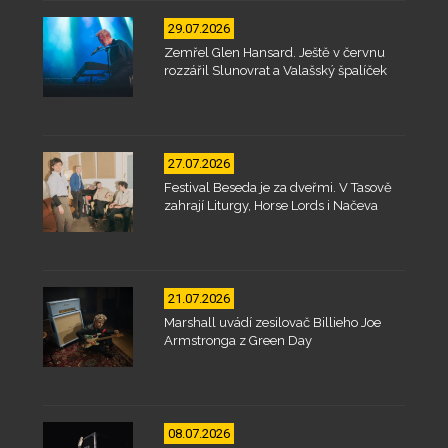
29.07.2026
Zemřel Glen Hansard. Ještě v červnu
rozzářil Slunovrat a Valašský špalíček
27.07.2026
Festival Beseda je za dveřmi. V Tasově
zahrají Liturgy, Horse Lords i Načeva
21.07.2026
Marshall uvádí zesilovač Billieho Joe
Armstronga z Green Day
08.07.2026