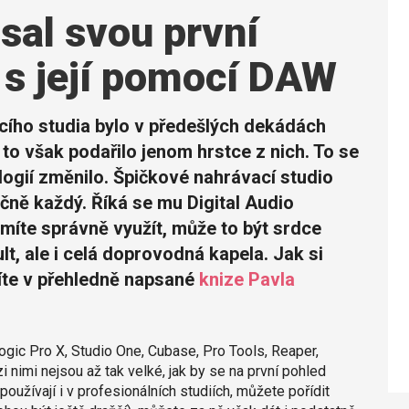
sal svou první
 s její pomocí DAW
cího studia bylo v předešlých dekádách
o však podařilo jenom hrstce z nich. To se
ogií změnilo. Špičkové nahrávací studio
čně každý. Říká se mu Digital Audio
míte správně využít, může to být srdce
t, ale i celá doprovodná kapela. Jak si
te v přehledně napsané
knize Pavla
Logic Pro X, Studio One, Cubase, Pro Tools, Reaper,
 nimi nejsou až tak velké, jak by se na první pohled
 používají i v profesionálních studiích, můžete pořídit