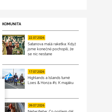
KOMUNITA
22.07.2026
Satanova malá raketka: Když
jsme konečně pochopili, že
se nic nestane
17.07.2026
Highlands a Islands turné
Loes & Honza #1: K majáku
09.07.2026
Nebeztebe: Co pošlem dál