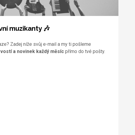
vní muzikanty 🎶
aze? Zadej níže svůj e-mail a my ti pošleme
vostí a novinek každý měsíc
přímo do tvé pošty.