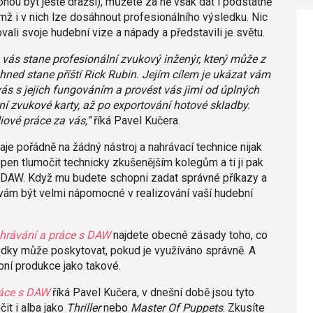
hou být ještě dražší), můžete za ně však dát i podstatně
 i v nich lze dosáhnout profesionálního výsledku. Nic
ali svoje hudební vize a nápady a představili je světu.
z vás stane profesionální zvukový inženýr, který může z
 hned stane příští Rick Rubin. Jejím cílem je ukázat vám
ás s jejich fungováním a provést vás jimi od úplných
ení zvukové karty, až po exportování hotové skladby.
iové práce za vás,“
říká Pavel Kučera.
je pořádně na žádný nástroj a nahrávací technice nijak
open tlumočit technicky zkušenějším kolegům a ti ji pak
ít DAW. Když mu budete schopni zadat správné příkazy a
 vám být velmi nápomocné v realizování vaší hudební
hrávání a práce s DAW
najdete obecné zásady toho, co
edky může poskytovat, pokud je využíváno správně. A
bní produkce jako takové.
ráce s DAW
říká Pavel Kučera, v dnešní době jsou tyto
it i alba jako
Thriller
nebo
Master Of Puppets
. Zkusíte