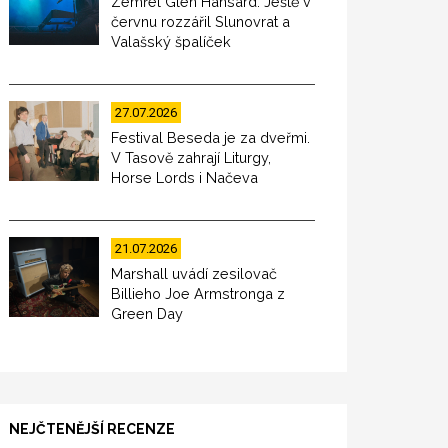
Zemřel Glen Hansard. Ještě v
červnu rozzářil Slunovrat a
Valašský špalíček
27.07.2026
Festival Beseda je za dveřmi.
V Tasově zahrají Liturgy,
Horse Lords i Načeva
21.07.2026
Marshall uvádí zesilovač
Billieho Joe Armstronga z
Green Day
NEJČTENĚJŠÍ RECENZE