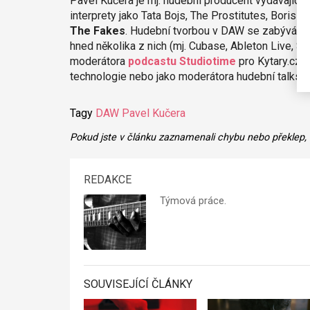
Pavel Kučera je mj. hudební producent vydávajíc
interprety jako Tata Bojs, The Prostitutes, Boris 
The Fakes
. Hudební tvorbou v DAW se zabývá už 
hned několika z nich (mj. Cubase, Ableton Live, St
moderátora
podcastu Studiotime
pro Kytary.cz, 
technologie nebo jako moderátora hudební talks
Tagy
DAW
Pavel Kučera
Pokud jste v článku zaznamenali chybu nebo překlep,
REDAKCE
Týmová práce.
SOUVISEJÍCÍ ČLÁNKY