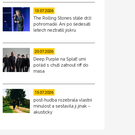
13.07.2026
The Rolling Stones stále drží
pohromadě. Ani po šedesáti
letech neztratili jiskru
20.07.2026
Deep Purple na Splat! umí
pořád s chutí zatnout riff do
masa
15.07.2026
post-hudba rozebrala vlastní
minulost a sestavila ji jinak –
akusticky