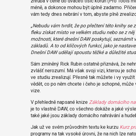
zhruba v ceně do dvaceti tisíc korun (Pro Tools mo
méně, a dokonce mohou být úplně zadarmo. Přičemž
vám tedy dnes nebrání v tom, abyste plně zrealizov
„Nebudu vám tvrdit, že po přečtení této knihy se 
fleku získat místo ve velkém studiu nebo se z něj
možnosti, které dnešní DAW poskytují, seznámit v
základů. A to od klíčových funkcí, jako je nastav
Dnešní DAW udělají spoustu těžké a důležité stud
Sám zmíněný Rick Rubin ostatně přiznává, že nehra
zvlášť nerozumí. Má však svoji vizi, kterou je sch
ve studiu zrealizují. Přesně tak můžete i vy využ
vědět, co po něm chcete i čeho je schopné, může
vize.
V přehledně napsané knize
Základy domácího na
je to vlastně DAW, co všechno dokáže a jaké výsl
také jaké jsou základy domácího nahrávání a hude
Jak už ve svém průvodním textu ke kurzu
Kurz p
programy na tak vysoké úrovni, že na nich lze natoč