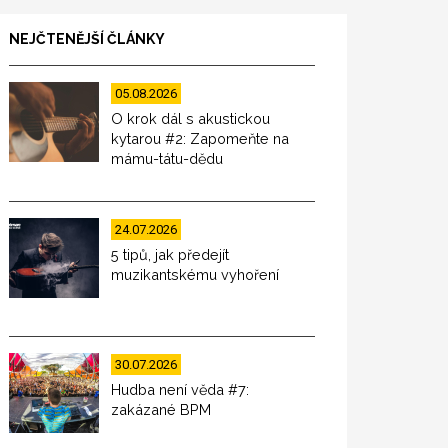
NEJČTENĚJŠÍ ČLÁNKY
05.08.2026
O krok dál s akustickou
kytarou #2: Zapomeňte na
mámu-tátu-dědu
24.07.2026
5 tipů, jak předejít
muzikantskému vyhoření
30.07.2026
Hudba není věda #7:
zakázané BPM