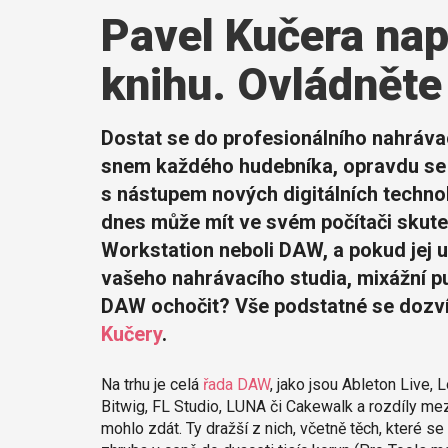
Pavel Kučera nap
knihu. Ovládněte
Dostat se do profesionálního nahráva
snem každého hudebníka, opravdu se t
s nástupem nových digitálních technol
dnes může mít ve svém počítači skute
Workstation neboli DAW, a pokud jej u
vašeho nahrávacího studia, mixážní pul
DAW ochočit? Vše podstatné se dozví
Kučery
.
Na trhu je celá
řada DAW
, jako jsou Ableton Live, 
Bitwig, FL Studio, LUNA či Cakewalk a rozdíly mezi
mohlo zdát. Ty dražší z nich, včetně těch, které se