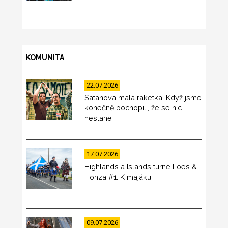
KOMUNITA
22.07.2026
Satanova malá raketka: Když jsme
konečně pochopili, že se nic
nestane
17.07.2026
Highlands a Islands turné Loes &
Honza #1: K majáku
09.07.2026