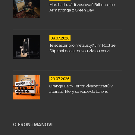
Marshall uvádí zesilovač Billieho Joe
Armstronga z Green Day
08.07.2026
Telecaster pro metalisty? Jim Root ze
Slipknot dostal novou zlatou verzi
29.07.2026
Orange Baby Terror: dvacet wattů v
aparátu, který se vejde do batohu
O FRONTMANOVI