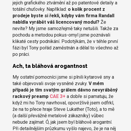
jejich grafického ztvárnění až po patentové detaily a
totální chuťovky. Například:
o kolik procent z
prodeje byste si řekli, kdyby vám firma Randall
nabídla vyrábět váš licencovaný modul?
Že
nevíte? My jsme samozřejmě taky netušili. Takže za
pochodu a metodou pokus-omyl jsme poznávali
klikaté cesty podnikání. Podotýkám, že v téhle první
fázi byl Tony pořád zaměstnán a dělal to všechno až
po práci.
Ach, ta bláhová arogantnost
My ostatní pomocníci jsme si plnili kytarové sny a
také objevovali svoje vysněné zvuky.
V mém
případě je tím svatým grálem dávno nevyráběný
rackový preamp
CAE 3+
a dobře si pamatuju, že
když mi ho Tony navrhoval, opovržlivě jsem odfrkl,
že na to přece hraje Steve Lukather (Toto), a to mě
(a další převážně metalové zákazníky) vůbec
nebude zajímat. Ó, jak jsem byl bláhově arogantní.
Při detailnějším průzkumu vyšlo najevo, že je na něj