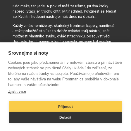
Kdo maže, ten jede. A pokud máš za ušima, jsi dva kroky
napřed. Stačí jen trochu chtít. Mít nadhled. Povznést se. Nebát
se. Kvalitní hudební nástroje máš dnes na dosah...
Každý z nás nemůže být skutečný frontman kapely, namítneš.
Jenže pokaždé stojí za to dobře ovládat svůj nástroj, znát
možnosti vlastního zvuku, ovládat techniku, posouvat věci
dopředu. Frontmanem v tomto smyslu můžeme být všichni.
Záleží nám na naší hudební scéně a podporujeme ji. Frontman
Srovnejme si noty
Tě chce inspirovat. Dodávat Ti sebevědomí. Pobavit Tě.
Rozvíjet Tvé myšlení. Povzbudit Tě k hraní...
Cookies jsou jako předznamenání v notovém zápisu a při návštěvě
webových stránek se pro různé účely ukládají do zařízení, ze
redakce a kontakt
kterého na naše stránky vstupujete. Používáme je především pro
to, aby vaše návštěva na webu Frontman.cz proběhla v dokonalé
harmonii s vaším očekáváním.
Zjistit více
Přijmout
Doladit