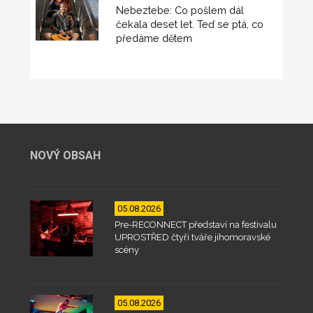
Nebeztebe: Co pošlem dál
čekala deset let. Teď se ptá, co
předáme dětem
NOVÝ OBSAH
05.08.2026
Pre-RECONNECT představí na festivalu
UPROSTŘED čtyři tváře jihomoravské
scény
05.08.2026