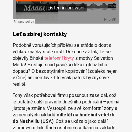
Leť a sbírej kontakty
Podobně vzrušujících příběhů se střádalo dost a
věhlas značky stále rostl. Dokonce až tak, že se
objevily čínské
telefonní kryty
s motivy Salvation
Mods! Existuje snad jasnější důkaz globálního
dopadu? O bezostyšném kopírování (zdaleka nejen
v Číně) ani nemluvě. I to však patří k byznysové
realitě.
Tony však potřeboval firmu posunout zase dál, což
je ostatně další pravidlo dnešního podnikání – jediná
jistota je změna. Vystoupil ze své komfortní zóny a
za nemalých nákladů
odletěl na hudební veletrh
do Nashvillu (USA)
. Což se ukázalo jako další
zlomový milník. Řada osobních setkání na základě