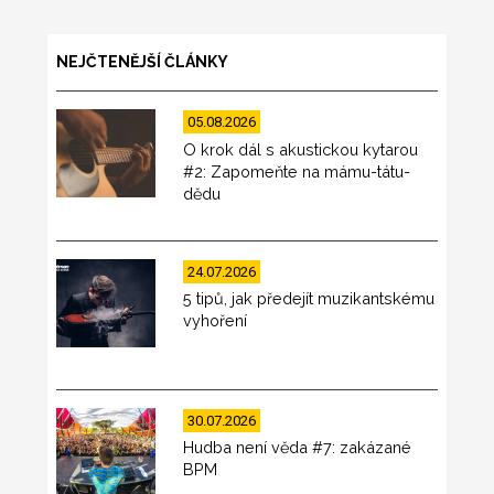
NEJČTENĚJŠÍ ČLÁNKY
05.08.2026
O krok dál s akustickou kytarou
#2: Zapomeňte na mámu-tátu-
dědu
24.07.2026
5 tipů, jak předejít muzikantskému
vyhoření
30.07.2026
Hudba není věda #7: zakázané
BPM