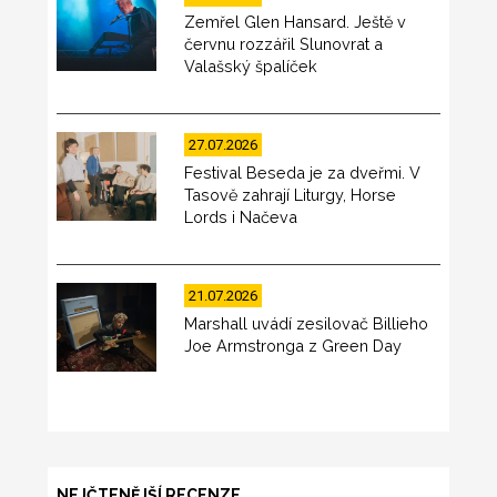
Zemřel Glen Hansard. Ještě v
červnu rozzářil Slunovrat a
Valašský špalíček
27.07.2026
Festival Beseda je za dveřmi. V
Tasově zahrají Liturgy, Horse
Lords i Načeva
21.07.2026
Marshall uvádí zesilovač Billieho
Joe Armstronga z Green Day
NEJČTENĚJŠÍ RECENZE