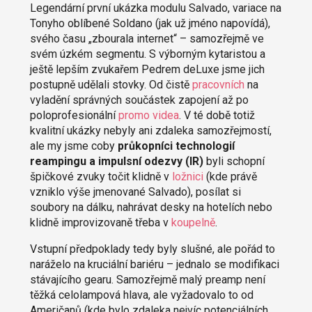
Legendární první ukázka modulu Salvado, variace na
Tonyho oblíbené Soldano (jak už jméno napovídá),
svého času „zbourala internet“ – samozřejmě ve
svém úzkém segmentu. S výborným kytaristou a
ještě lepším zvukařem Pedrem deLuxe jsme jich
postupně udělali stovky. Od čistě
pracovních
na
vyladění správných součástek zapojení až po
poloprofesionální
promo videa
. V té době totiž
kvalitní ukázky nebyly ani zdaleka samozřejmostí,
ale my jsme coby
průkopníci technologií
reampingu a impulsní odezvy (IR)
byli schopní
špičkové zvuky točit klidně v
ložnici
(kde právě
vzniklo výše jmenované Salvado), posílat si
soubory na dálku, nahrávat desky na hotelích nebo
klidně improvizovaně třeba v
koupelně
.
Vstupní předpoklady tedy byly slušné, ale pořád to
naráželo na kruciální bariéru – jednalo se modifikaci
stávajícího gearu. Samozřejmě malý preamp není
těžká celolampová hlava, ale vyžadovalo to od
Američanů (kde bylo zdaleka nejvíc potenciálních