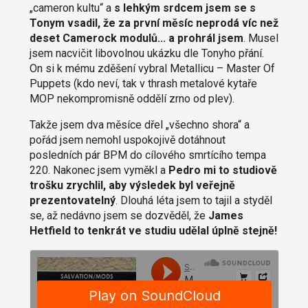
„cameron kultu“ a
s lehkým srdcem jsem se s
Tonym vsadil, že za první měsíc neprodá víc než
deset Camerock modulů... a prohrál jsem
. Musel
jsem nacvičit libovolnou ukázku dle Tonyho přání.
On si k mému zděšení vybral Metallicu – Master Of
Puppets (kdo neví, tak v thrash metalové kytaře
MOP nekompromisně oddělí zrno od plev).
Takže jsem dva měsíce dřel „všechno shora“ a
pořád jsem nemohl uspokojivě dotáhnout
posledních pár BPM do cílového smrtícího tempa
220. Nakonec jsem vyměkl a
Pedro mi to studiově
trošku zrychlil, aby výsledek byl veřejně
prezentovatelný
. Dlouhá léta jsem to tajil a styděl
se, až nedávno jsem se dozvěděl, že
James
Hetfield to tenkrát ve studiu udělal úplně stejně!