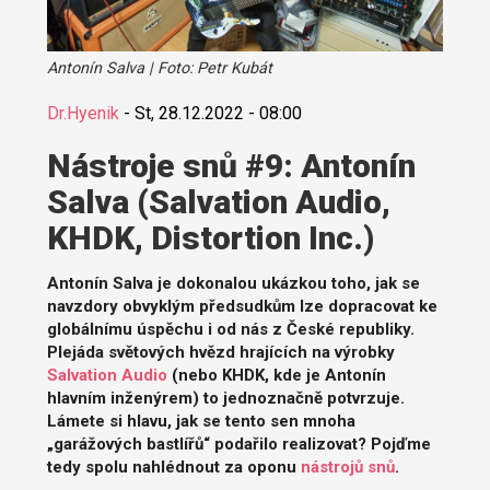
Antonín Salva | Foto: Petr Kubát
Dr.Hyenik
-
St, 28.12.2022 - 08:00
Nástroje snů #9: Antonín
Salva (Salvation Audio,
KHDK, Distortion Inc.)
Antonín Salva je dokonalou ukázkou toho, jak se
navzdory obvyklým předsudkům lze dopracovat ke
globálnímu úspěchu i od nás z České republiky.
Plejáda světových hvězd hrajících na výrobky
Salvation Audio
(nebo KHDK, kde je Antonín
hlavním inženýrem) to jednoznačně potvrzuje.
Lámete si hlavu, jak se tento sen mnoha
„garážových bastlířů“ podařilo realizovat? Pojďme
tedy spolu nahlédnout za oponu
nástrojů snů
.