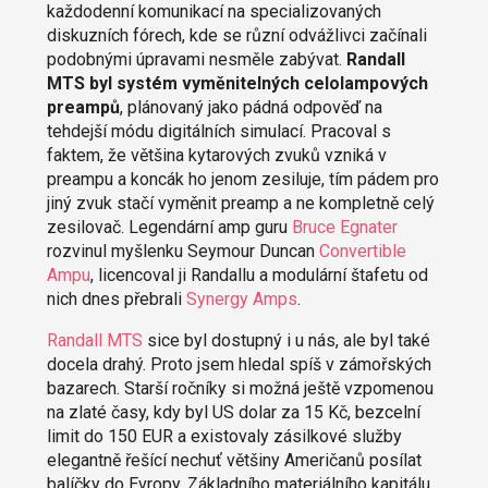
každodenní komunikací na specializovaných
diskuzních fórech, kde se různí odvážlivci začínali
podobnými úpravami nesměle zabývat.
Randall
MTS byl systém vyměnitelných celolampových
preampů
, plánovaný jako pádná odpověď na
tehdejší módu digitálních simulací. Pracoval s
faktem, že většina kytarových zvuků vzniká v
preampu a koncák ho jenom zesiluje, tím pádem pro
jiný zvuk stačí vyměnit preamp a ne kompletně celý
zesilovač. Legendární amp guru
Bruce Egnater
rozvinul myšlenku Seymour Duncan
Convertible
Ampu
, licencoval ji Randallu a modulární štafetu od
nich dnes přebrali
Synergy Amps
.
Randall MTS
sice byl dostupný i u nás, ale byl také
docela drahý. Proto jsem hledal spíš v zámořských
bazarech. Starší ročníky si možná ještě vzpomenou
na zlaté časy, kdy byl US dolar za 15 Kč, bezcelní
limit do 150 EUR a existovaly zásilkové služby
elegantně řešící nechuť většiny Američanů posílat
balíčky do Evropy. Základního materiálního kapitálu