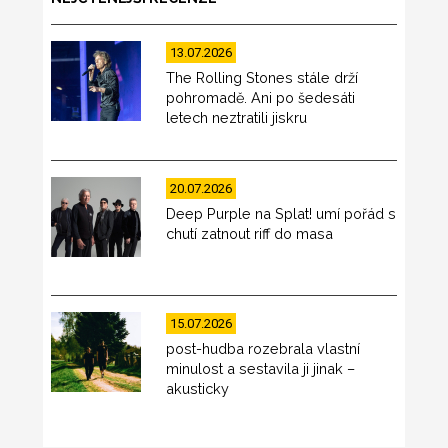
13.07.2026
The Rolling Stones stále drží
pohromadě. Ani po šedesáti
letech neztratili jiskru
20.07.2026
Deep Purple na Splat! umí pořád s
chutí zatnout riff do masa
15.07.2026
post-hudba rozebrala vlastní
minulost a sestavila ji jinak –
akusticky