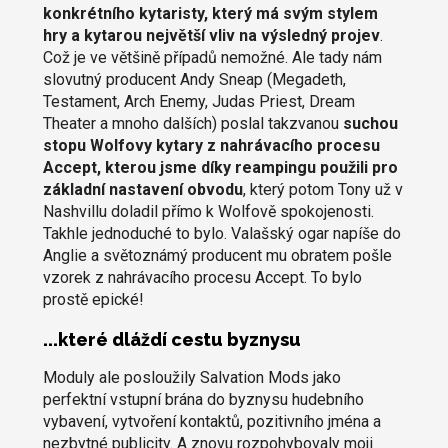
konkrétního kytaristy, který má svým stylem
hry a kytarou největší vliv na výsledný projev
.
Což je ve většině případů nemožné. Ale tady nám
slovutný producent Andy Sneap (Megadeth,
Testament, Arch Enemy, Judas Priest, Dream
Theater a mnoho dalších) poslal takzvanou
suchou
stopu Wolfovy kytary z nahrávacího procesu
Accept, kterou jsme díky reampingu použili pro
základní nastavení obvodu
, který potom Tony už v
Nashvillu doladil přímo k Wolfově spokojenosti.
Takhle jednoduché to bylo. Valašský ogar napíše do
Anglie a světoznámý producent mu obratem pošle
vzorek z nahrávacího procesu Accept. To bylo
prostě epické!
...které dláždí cestu byznysu
Moduly ale posloužily Salvation Mods jako
perfektní vstupní brána do byznysu hudebního
vybavení, vytvoření kontaktů, pozitivního jména a
nezbytné publicity. A znovu rozpohybovaly moji