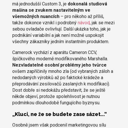
má jednodušší Custom 3, je
dokonalá studiová
mašina se zvukem nastavitelným ve
všemožných nuancích
– pro někoho až příliš,
takže dokonce vznikl i podrobný
návod
, jak se mezi
sebou ovladače ovlivňují. Další ukázka toho, jak je
podnikání variabilní a jak není možné uspokojit
všechny zákazníky jedním instantním produktem.
Camerock vychází z aparátu Cameron CCV,
špičkového moderně modifikovaného Marshalla.
Nezvladatelné osobní problémy jeho tvůrce
ovšem zapříčinily mnoho zla (od vybraných záloh a
nedodaných výrobků až po faktické krádeže a
přeprodávání zesilovačů zaslaných k modifikaci).
Dost dobře si nedokážu představit, že se ještě
někde objeví, protože spolehlivost je nutnou
podmínkou dlouhodobě fungujícího byznysu.
„Kluci, ne že se budete zase sázet...“
Osobně jsem však podcenil marketingovou sílu