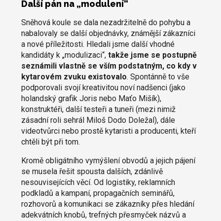
Další pán na „modulení“
Sněhová koule se dala nezadržitelně do pohybu a
nabalovaly se další objednávky, známější zákazníci
a nové příležitosti. Hledali jsme další vhodné
kandidáty k „modulizaci“,
takže jsme se postupně
seznámili vlastně se vším podstatným, co kdy v
kytarovém zvuku existovalo
. Spontánně to vše
podporovali svojí kreativitou noví nadšenci (jako
holandský grafik Joris nebo Maťo Mišík),
konstruktéři, další testeři a tuneři (mezi nimiž
zásadní roli sehrál Miloš Dodo Doležal), dále
videotvůrci nebo prostě kytaristi a producenti, kteří
chtěli být při tom.
Kromě obligátního vymýšlení obvodů a jejich pájení
se musela řešit spousta dalších, zdánlivě
nesouvisejících věcí. Od logistiky, reklamních
podkladů a kampaní, propagačních seminářů,
rozhovorů a komunikaci se zákazníky přes hledání
adekvátních knobů, trefných přesmyček názvů a