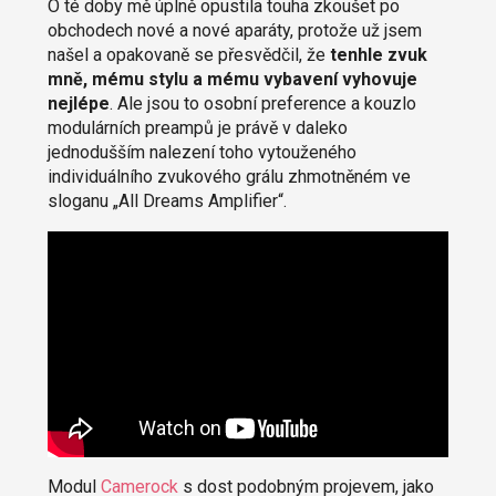
O té doby mě úplně opustila touha zkoušet po
obchodech nové a nové aparáty, protože už jsem
našel a opakovaně se přesvědčil, že
tenhle zvuk
mně, mému stylu a mému vybavení vyhovuje
nejlépe
. Ale jsou to osobní preference a kouzlo
modulárních preampů je právě v daleko
jednodušším nalezení toho vytouženého
individuálního zvukového grálu zhmotněném ve
sloganu „All Dreams Amplifier“.
Modul
Camerock
s dost podobným projevem, jako