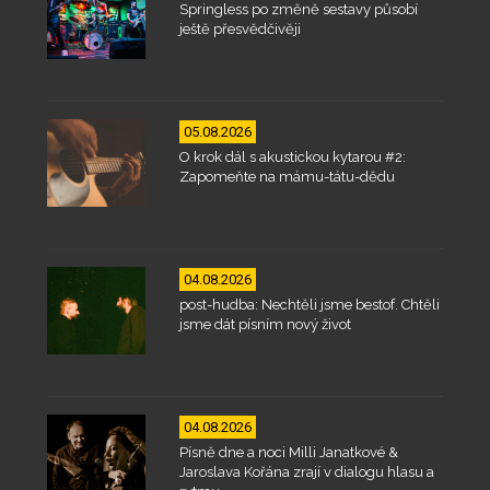
Springless po změně sestavy působí
ještě přesvědčivěji
05.08.2026
O krok dál s akustickou kytarou #2:
Zapomeňte na mámu-tátu-dědu
04.08.2026
post-hudba: Nechtěli jsme bestof. Chtěli
jsme dát písním nový život
04.08.2026
Písně dne a noci Milli Janatkové &
Jaroslava Kořána zrají v dialogu hlasu a