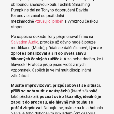
oblíbenou sněhovou kouli. Technik Smashing
Pumpkins dal na Tonyho doporučení Davidu
Karonovi a začal se psát další
mezinárodně
vzrušující příběh
s výraznou českou
stopou.
Po úspěšné dekádě Tony přejmenoval firmu na
Salvation Audio
, protože už dávno nedělá pouze
modifikace (Mods), přidali se další členové,
tým se
zprofesionalizoval a šíří do světa slávu
šikovných českých ručiček
. A za sebe dodám, že i
hlaviček! Protože jak je jasně vidět z mých
vzpomínek, úspěch je velmi multidisciplinární
záležitost.
Musíte improvizovat, přizpůsobovat se situaci,
příliš se nehroutit z neúspěchů
(které zákonitě
také přicházejí),
poznat své zákazníky, ideálně je
zapojit do procesu, ale hlavně mít touhu se
pořád zlepšovat
. Nebojte se, máme na to a Antonín
Salva je toho dokonalým příkladem (viz časopis