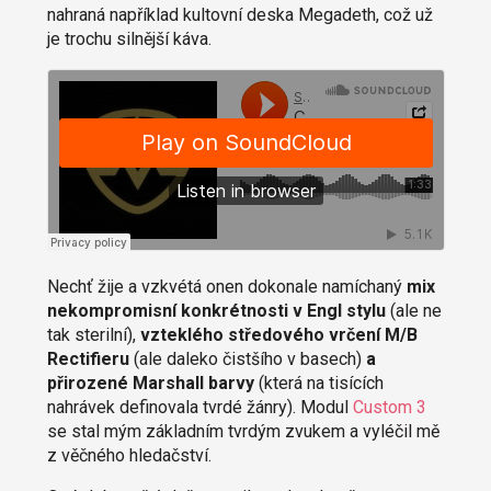
nahraná například kultovní deska Megadeth, což už
je trochu silnější káva.
Nechť žije a vzkvétá onen dokonale namíchaný
mix
nekompromisní konkrétnosti v Engl stylu
(ale ne
tak sterilní),
vzteklého středového vrčení M/B
Rectifieru
(ale daleko čistšího v basech)
a
přirozené Marshall barvy
(která na tisících
nahrávek definovala tvrdé žánry). Modul
Custom 3
se stal mým základním tvrdým zvukem a vyléčil mě
z věčného hledačství.