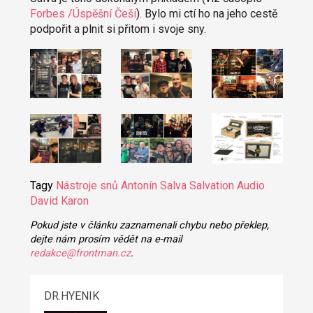
Forbes /Úspěšní Češi
). Bylo mi ctí ho na jeho cestě
podpořit a plnit si přitom i svoje sny.
Tagy
Nástroje snů
Antonín Salva
Salvation Audio
David Karon
Pokud jste v článku zaznamenali chybu nebo překlep,
dejte nám prosím vědět na e-mail
redakce@frontman.cz
.
DR.HYENIK