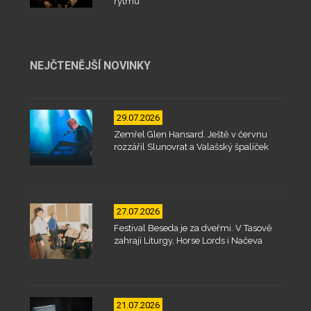
rytmu
NEJČTENĚJŠÍ NOVINKY
29.07.2026
Zemřel Glen Hansard. Ještě v červnu
rozzářil Slunovrat a Valašský špalíček
27.07.2026
Festival Beseda je za dveřmi. V Tasově
zahrají Liturgy, Horse Lords i Načeva
21.07.2026