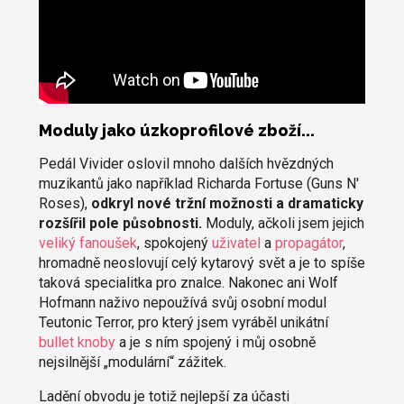
Moduly jako úzkoprofilové zboží...
Pedál Vivider oslovil mnoho dalších hvězdných
muzikantů jako například Richarda Fortuse (Guns N'
Roses),
odkryl nové tržní možnosti a dramaticky
rozšířil pole působnosti.
Moduly, ačkoli jsem jejich
veliký fanoušek
, spokojený
uživatel
a
propagátor
,
hromadně neoslovují celý kytarový svět a je to spíše
taková specialitka pro znalce. Nakonec ani Wolf
Hofmann naživo nepoužívá svůj osobní modul
Teutonic Terror, pro který jsem vyráběl unikátní
bullet knoby
a je s ním spojený i můj osobně
nejsilnější „modulární“ zážitek.
Ladění obvodu je totiž nejlepší za účasti