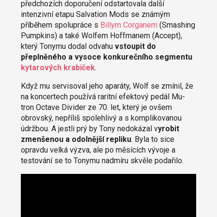
předchozích doporučení odstartovala další
intenzivní etapu Salvation Mods se známým
příběhem spolupráce s
Billym Corganem
(Smashing
Pumpkins) a také Wolfem Hoffmanem (Accept),
který Tonymu dodal odvahu
vstoupit do
přeplněného a vysoce konkurečního segmentu
kytarových krabiček
.
Když mu servisoval jeho aparáty, Wolf se zmínil, že
na koncertech používá raritní efektový pedál Mu-
tron Octave Divider ze 70. let, který je ovšem
obrovský, nepříliš spolehlivý a s komplikovanou
údržbou. A jestli prý by Tony nedokázal v
yrobit
zmenšenou a odolnější repliku
. Byla to sice
opravdu velká výzva, ale po měsících vývoje a
testování se to Tonymu nadmíru skvěle podařilo.