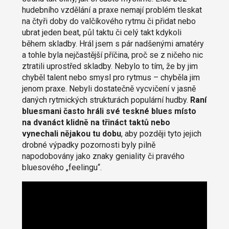
hudebního vzdělání a praxe nemají problém tleskat
na čtyři doby do valčíkového rytmu či přidat nebo
ubrat jeden beat, půl taktu či celý takt kdykoli
během skladby. Hrál jsem s pár nadšenými amatéry
a tohle byla nejčastější příčina, proč se z ničeho nic
ztratili uprostřed skladby. Nebylo to tím, že by jim
chyběl talent nebo smysl pro rytmus – chyběla jim
jenom praxe. Nebyli dostatečně vycvičení v jasně
daných rytmických strukturách populární hudby.
Raní
bluesmani často hráli své teskné blues místo
na dvanáct klidně na třináct taktů nebo
vynechali nějakou tu dobu
, aby později tyto jejich
drobné výpadky pozornosti byly pilně
napodobovány jako znaky geniality či pravého
bluesového „feelingu“.