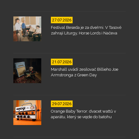
27.07.2026
Festival Beseda je za dveřmi. V Tasově
zahrají Liturgy, Horse Lords i Načeva
21.07.2026
Marshall uvádí zesilovač Billieho Joe
Armstronga z Green Day
29.07.2026
Orange Baby Terror: dvacet wattů v
aparátu, který se vejde do batohu