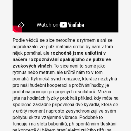
Podle vědců se sice nerodíme s rytmem a ani se
neprokázalo, že pulz matčina srdce by nám v tom
nějak pomáhal, ale
rozhodně jsme unikátní v
našem rozpoznávání opakujícího se pulzu ve
zvukových vlnách
. To sice není to samé jako
rytmus nebo metrum, ale určitě nám to v tom
pomáhá. Rytmická synchronizace, která je nezbytná
pro naši hudební kooperaci a prožívání hudby, je
podobná principu propojených oscilátorů. Možná
jste na hodinách fyziky probírali příklad, kdy máte na
společné základně připevněná dvě kyvadla, která se
v určitý moment naprosto zesynchronizují ve svém
pohybu skrze vzájemné vibrace. Podobně to
funguje i na sletu bubeníků, při spontánním tleskání
na koncertě či během hraní elektrizujícího riffu na