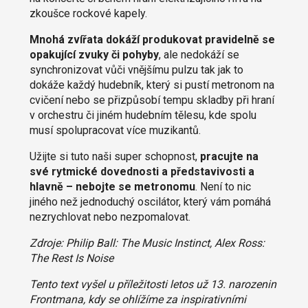
zkoušce rockové kapely.
Mnohá zvířata dokáží produkovat pravidelně se
opakující zvuky či pohyby
, ale nedokáží se
synchronizovat vůči vnějšímu pulzu tak jak to
dokáže každý hudebník, který si pustí metronom na
cvičení nebo se přizpůsobí tempu skladby při hraní
v orchestru či jiném hudebním tělesu, kde spolu
musí spolupracovat více muzikantů.
Užijte si tuto naši super schopnost,
pracujte na
své rytmické dovednosti a představivosti a
hlavně – nebojte se metronomu
. Není to nic
jiného než jednoduchý oscilátor, který vám pomáhá
nezrychlovat nebo nezpomalovat.
Zdroje: Philip Ball: The Music Instinct,
Alex Ross:
The Rest Is Noise
Tento text vyšel u příležitosti letos už 13. narozenin
Frontmana, kdy se ohlížíme za inspirativními