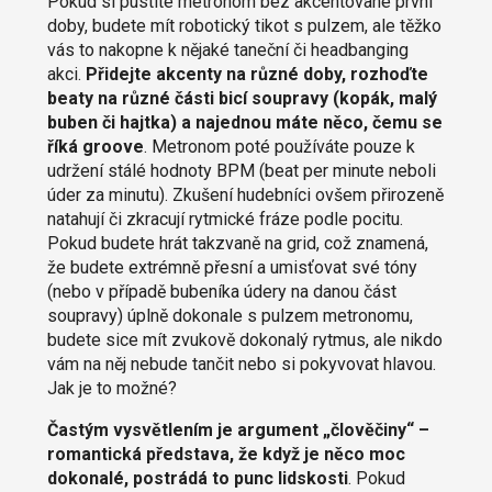
Pokud si pustíte metronom bez akcentované první
doby, budete mít robotický tikot s pulzem, ale těžko
vás to nakopne k nějaké taneční či headbanging
akci.
Přidejte akcenty na různé doby, rozhoďte
beaty na různé části bicí soupravy (kopák, malý
buben či hajtka) a najednou máte něco, čemu se
říká groove
. Metronom poté používáte pouze k
udržení stálé hodnoty BPM (beat per minute neboli
úder za minutu). Zkušení hudebníci ovšem přirozeně
natahují či zkracují rytmické fráze podle pocitu.
Pokud budete hrát takzvaně na grid, což znamená,
že budete extrémně přesní a umisťovat své tóny
(nebo v případě bubeníka údery na danou část
soupravy) úplně dokonale s pulzem metronomu,
budete sice mít zvukově dokonalý rytmus, ale nikdo
vám na něj nebude tančit nebo si pokyvovat hlavou.
Jak je to možné?
Častým vysvětlením je argument „člověčiny“ –
romantická představa, že když je něco moc
dokonalé, postrádá to punc lidskosti
. Pokud