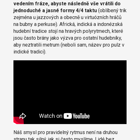
vedením fráze, abyste následně vše vrátili do
jednoduché a jasné formy 4/4 taktu
(oblíbený trik
zejména u jazzových a obecně u virtuózních hráčů
na bubny a perkuse). Africká, indická a indonézská
hudební tradice stojí na hravých polyrytmech, které
jsou často brány jako výzva pro ostatní hudebníky,
aby neztratili metrum (neboli sam, název pro pulz v
indické tradici).
Náš smysl pro pravidelný rytmus není na druhou
stranu tak silný, jak si často myslíme. Lidé bez