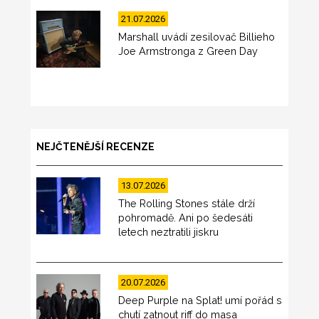
21.07.2026
Marshall uvádí zesilovač Billieho
Joe Armstronga z Green Day
NEJČTENĚJŠÍ RECENZE
13.07.2026
The Rolling Stones stále drží
pohromadě. Ani po šedesáti
letech neztratili jiskru
20.07.2026
Deep Purple na Splat! umí pořád s
chutí zatnout riff do masa