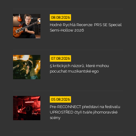
08.08.2026
Hodně Rychlá Recenze: PRS SE Special
Semi-Hollow 2026
07.08.2026
5 kritických názorů, které mohou
pocuchat muzikantské ego
05.08.2026
Pre-RECONNECT představí na festivalu
UPROSTŘED čtyři tváře jihomoravské
scény