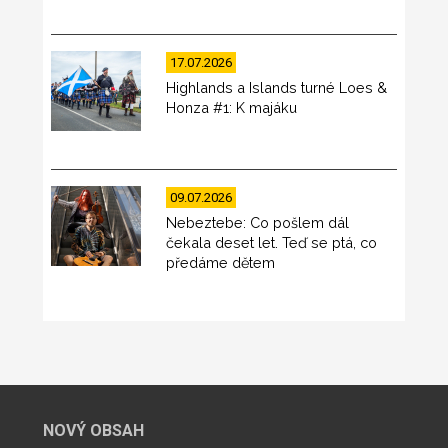
17.07.2026
Highlands a Islands turné Loes &
Honza #1: K majáku
09.07.2026
Nebeztebe: Co pošlem dál
čekala deset let. Teď se ptá, co
předáme dětem
NOVÝ OBSAH