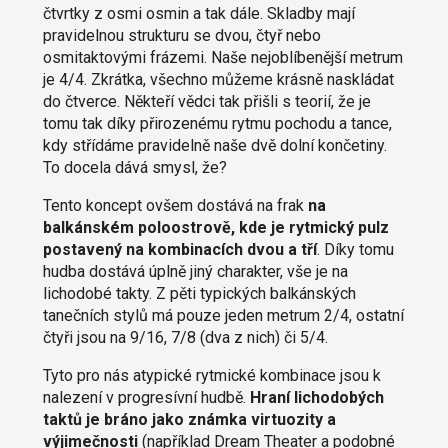
čtvrtky z osmi osmin a tak dále. Skladby mají
pravidelnou strukturu se dvou, čtyř nebo
osmitaktovými frázemi. Naše nejoblíbenější metrum
je 4/4. Zkrátka, všechno můžeme krásně naskládat
do čtverce. Někteří vědci tak přišli s teorií, že je
tomu tak díky přirozenému rytmu pochodu a tance,
kdy střídáme pravidelně naše dvě dolní končetiny.
To docela dává smysl, že?
Tento koncept ovšem dostává na frak
na
balkánském poloostrově, kde je rytmický pulz
postavený na kombinacích dvou a tří
. Díky tomu
hudba dostává úplně jiný charakter, vše je na
lichodobé takty. Z pěti typických balkánských
tanečních stylů má pouze jeden metrum 2/4, ostatní
čtyři jsou na 9/16, 7/8 (dva z nich) či 5/4.
Tyto pro nás atypické rytmické kombinace jsou k
nalezení v progresívní hudbě.
Hraní lichodobých
taktů je bráno jako známka virtuozity a
výjimečnosti
(například Dream Theater a podobné