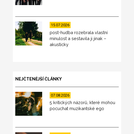
15.07.2026
post-hudba rozebrala vlastní
minulost a sestavila ji jinak –
akusticky
NEJČTENĚJŠÍ ČLÁNKY
07.08.2026
5 kritických názorů, které mohou
pocuchat muzikantské ego