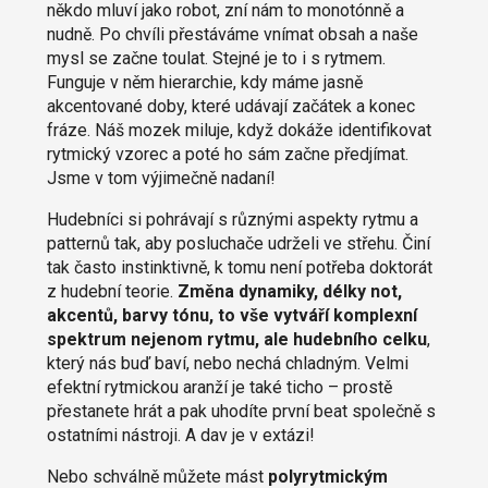
někdo mluví jako robot, zní nám to monotónně a
nudně. Po chvíli přestáváme vnímat obsah a naše
mysl se začne toulat. Stejné je to i s rytmem.
Funguje v něm hierarchie, kdy máme jasně
akcentované doby, které udávají začátek a konec
fráze. Náš mozek miluje, když dokáže identifikovat
rytmický vzorec a poté ho sám začne předjímat.
Jsme v tom výjimečně nadaní!
Hudebníci si pohrávají s různými aspekty rytmu a
patternů tak, aby posluchače udrželi ve střehu. Činí
tak často instinktivně, k tomu není potřeba doktorát
z hudební teorie.
Změna dynamiky, délky not,
akcentů, barvy tónu, to vše vytváří komplexní
spektrum nejenom rytmu, ale hudebního celku
,
který nás buď baví, nebo nechá chladným. Velmi
efektní rytmickou aranží je také ticho – prostě
přestanete hrát a pak uhodíte první beat společně s
ostatními nástroji. A dav je v extázi!
Nebo schválně můžete mást
polyrytmickým