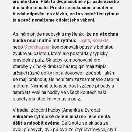
architektuře. Platí to dvojnásobně v případě našeho
dnešního tématu. Přesto se pokusíme a budeme
hledat odpovědi na otázku, co to vlastně ten rytmus
je a proč nemůžeme odolat jeho vábení.
Asi nám přijde neobvyklá myšlenka, že
ne všechna
hudba musí nutně mít rytmus
.
Ligeti
,
Xenakis
nebo
Stockhausen
komponovali opusy s bohatou
zvukovou paletou, které ale postrádaly typický
pravidelný pulz. Skladby komponované pro
starobylý čínský drnkací nástroj qin mají zápis
určující různé délky not a dokonce i způsob, jakým
se mají brnknout, ale není tam zaznamenáno stabilní
metrum. Nicméně toto jsou dost vzácné případy a
naprostá většina hudby ve všech koutech naší
planety má stabilní rytmus a pulz.
V tradici západní hudby (Amerika a Evropa)
vnímáme rytmické dělení binárně. Vše se dá
dělit a násobit dvěma
. Celá nota se skládá ze
dvou půlových, dvě půlové ze čtyř čtvrťových, čtyři