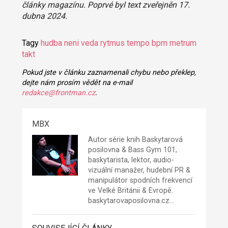
články magazínu. Poprvé byl text zveřejněn 17.
dubna 2024.
Tagy
hudba neni veda
rytmus
tempo
bpm
metrum
takt
Pokud jste v článku zaznamenali chybu nebo překlep,
dejte nám prosím vědět na e-mail
redakce@frontman.cz
.
MBX
Autor série knih Baskytarová
posilovna & Bass Gym 101,
baskytarista, lektor, audio-
vizuální manažer, hudební PR &
manipulátor spodních frekvencí
ve Velké Británii & Evropě.
baskytarovaposilovna.cz
…