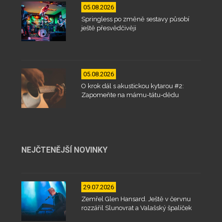
05.08.2026
Springless po změně sestavy působí
ještě přesvědčivěji
05.08.2026
O krok dál s akustickou kytarou #2:
Zapomeňte na mámu-tátu-dědu
NEJČTENĚJŠÍ NOVINKY
29.07.2026
Zemřel Glen Hansard. Ještě v červnu
rozzářil Slunovrat a Valašský špalíček