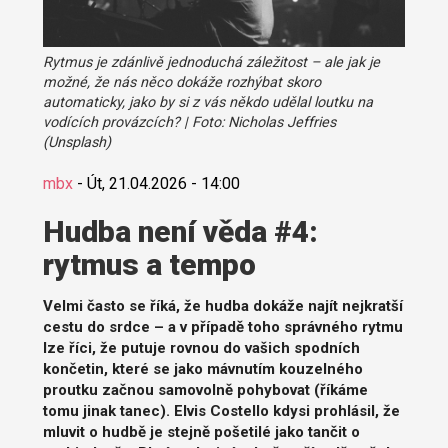
Rytmus je zdánlivě jednoduchá záležitost – ale jak je
možné, že nás něco dokáže rozhýbat skoro
automaticky, jako by si z vás někdo udělal loutku na
vodících provázcích? | Foto: Nicholas Jeffries
(Unsplash)
mbx
-
Út, 21.04.2026 - 14:00
Hudba není věda #4:
rytmus a tempo
Velmi často se říká, že hudba dokáže najít nejkratší
cestu do srdce – a v případě toho správného rytmu
lze říci, že putuje rovnou do vašich spodních
končetin, které se jako mávnutím kouzelného
proutku začnou samovolně pohybovat (říkáme
tomu jinak tanec). Elvis Costello kdysi prohlásil, že
mluvit o hudbě je stejně pošetilé jako tančit o