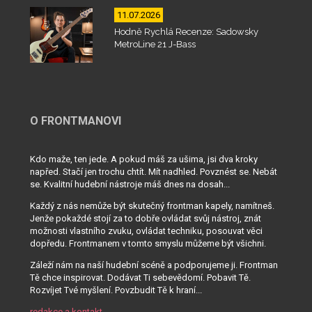
11.07.2026
Hodně Rychlá Recenze: Sadowsky
MetroLine 21 J-Bass
O FRONTMANOVI
Kdo maže, ten jede. A pokud máš za ušima, jsi dva kroky
napřed. Stačí jen trochu chtít. Mít nadhled. Povznést se. Nebát
se. Kvalitní hudební nástroje máš dnes na dosah...
Každý z nás nemůže být skutečný frontman kapely, namítneš.
Jenže pokaždé stojí za to dobře ovládat svůj nástroj, znát
možnosti vlastního zvuku, ovládat techniku, posouvat věci
dopředu. Frontmanem v tomto smyslu můžeme být všichni.
Záleží nám na naší hudební scéně a podporujeme ji. Frontman
Tě chce inspirovat. Dodávat Ti sebevědomí. Pobavit Tě.
Rozvíjet Tvé myšlení. Povzbudit Tě k hraní...
redakce a kontakt