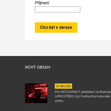
Příjmení
NOVÝ OBSAH
05.08.2026
Pre-RECONNECT představí na festival
UPROSTŘED čtyři tváře jihomoravské
scény