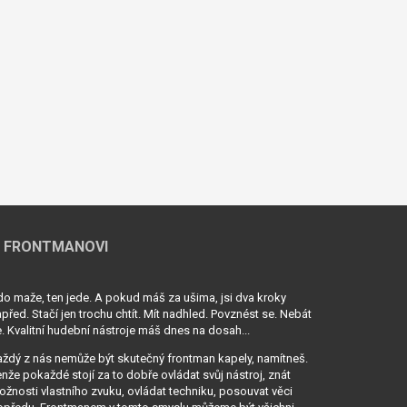
 FRONTMANOVI
o maže, ten jede. A pokud máš za ušima, jsi dva kroky
před. Stačí jen trochu chtít. Mít nadhled. Povznést se. Nebát
. Kvalitní hudební nástroje máš dnes na dosah...
ždý z nás nemůže být skutečný frontman kapely, namítneš.
nže pokaždé stojí za to dobře ovládat svůj nástroj, znát
žnosti vlastního zvuku, ovládat techniku, posouvat věci