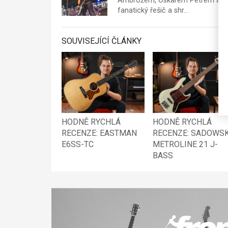
Ambrožem, Oskarem Petrem a mno
fanatický řešič a shr…
SOUVISEJÍCÍ ČLÁNKY
HODNĚ RYCHLÁ
HODNĚ RYCHLÁ
RECENZE: EASTMAN
RECENZE: SADOWS
E6SS-TC
METROLINE 21 J-
BASS