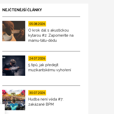
NEJČTENĚJŠÍ ČLÁNKY
05.08.2026
O krok dál s akustickou
kytarou #2: Zapomeňte na
mámu-tátu-dědu
24.07.2026
5 tipů, jak předejít
muzikantskému vyhoření
30.07.2026
Hudba není věda #7:
zakázané BPM