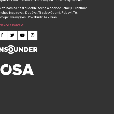
opředu. Frontmanem v tomto smyslu můžeme být všichni.
leží nám na naší hudební scéně a podporujeme ji. Frontman
 chce inspirovat. Dodávat Ti sebevědomí. Pobavit Tě.
zvíjet Tvé myšlení. Povzbudit Tě k hraní...
dakce a kontakt