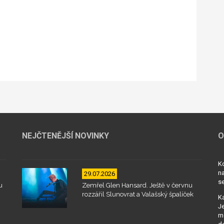
NEJČTENĚJŠÍ NOVINKY
O
Kd
na
29.07.2026
se
u
Zemřel Glen Hansard. Ještě v červnu
rozzářil Slunovrat a Valašský špalíček
Ka
Je
mo