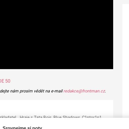
DE 50
 dejte nám prosím vědět na e-mail
redakce@frontman.cz
.
skladatel... Hraje s Tata Bojs, Blue Shadows, C1ntor1n1,
dříve s Davidem Kollerem, Lenkou Dusilovou, Michalem
Srovnejme si noty