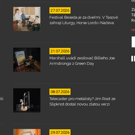
d
Zá
27.07.2026
Tě
Festival Beseda je za dveřmi. V Tasově
Ro
zahrají Liturgy, Horse Lords i Načeva
re
21.07.2026
Marshall uvádí zesilovač Billieho Joe
Armstronga z Green Day
08.07.2026
li
Telecaster pro metalisty? Jim Root ze
Slipknot dostal novou zlatou verzi
29.07.2026