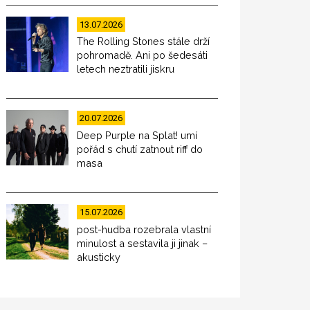
13.07.2026
The Rolling Stones stále drží
pohromadě. Ani po šedesáti
letech neztratili jiskru
20.07.2026
Deep Purple na Splat! umí
pořád s chutí zatnout riff do
masa
15.07.2026
post-hudba rozebrala vlastní
minulost a sestavila ji jinak –
akusticky