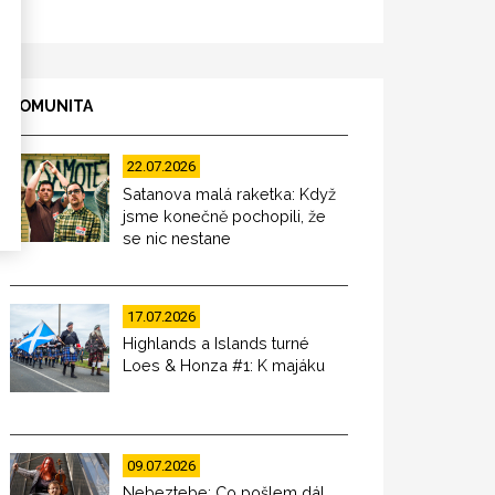
KOMUNITA
22.07.2026
Satanova malá raketka: Když
jsme konečně pochopili, že
se nic nestane
17.07.2026
Highlands a Islands turné
Loes & Honza #1: K majáku
09.07.2026
Nebeztebe: Co pošlem dál