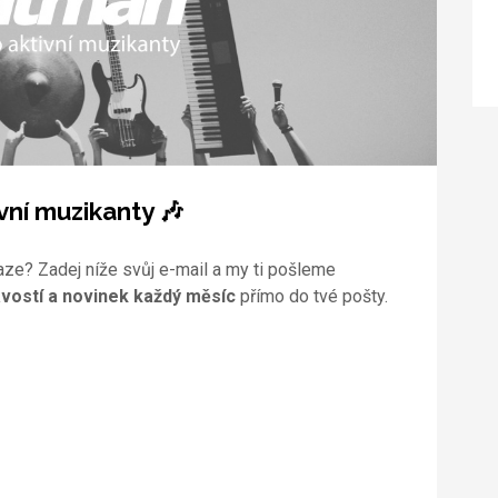
vní muzikanty 🎶
aze? Zadej níže svůj e-mail a my ti pošleme
vostí a novinek každý měsíc
přímo do tvé pošty.