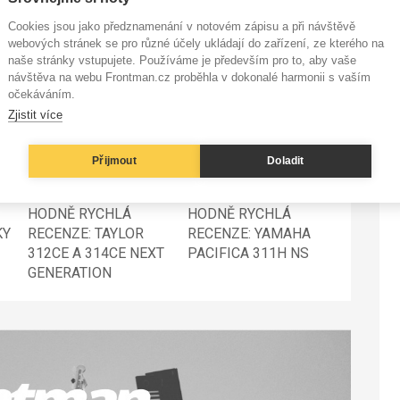
ha dalšími. Je autor a protagonista seriálu KUMŠT,
Cookies jsou jako předznamenání v notovém zápisu a při návštěvě
webových stránek se pro různé účely ukládají do zařízení, ze kterého na
naše stránky vstupujete. Používáme je především pro to, aby vaše
návštěva na webu Frontman.cz proběhla v dokonalé harmonii s vaším
očekáváním.
Zjistit více
Přijmout
Doladit
HODNĚ RYCHLÁ
HODNĚ RYCHLÁ
KY
RECENZE: TAYLOR
RECENZE: YAMAHA
312CE A 314CE NEXT
PACIFICA 311H NS
GENERATION