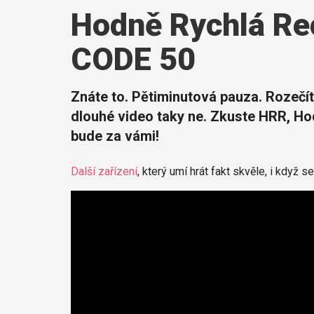
Hodně Rychlá Re
CODE 50
Znáte to. Pětiminutová pauza. Rozečí
dlouhé video taky ne. Zkuste HRR, Ho
bude za vámi!
Další zařízení
, který umí hrát fakt skvěle, i když s