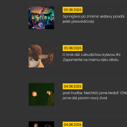
05.08.2026
Springless po změně sestavy působí
ještě přesvědčivěji
05.08.2026
O krok dál s akustickou kytarou #2:
Zapomeňte na mámu-tátu-dědu
04.08.2026
post-hudba: Nechtěli jsme bestof. Chtě
jsme dát písním nový život
04.08.2026