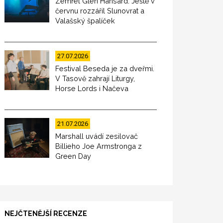
Zemřel Glen Hansard. Ještě v
červnu rozzářil Slunovrat a
Valašský špalíček
27.07.2026
Festival Beseda je za dveřmi.
V Tasově zahrají Liturgy,
Horse Lords i Načeva
21.07.2026
Marshall uvádí zesilovač
Billieho Joe Armstronga z
Green Day
NEJČTENĚJŠÍ RECENZE