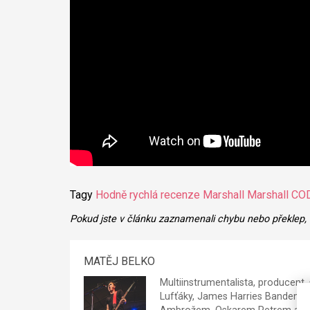
Tagy
Hodně rychlá recenze
Marshall
Marshall CO
Pokud jste v článku zaznamenali chybu nebo překlep,
MATĚJ BELKO
Multiinstrumentalista, producent, 
Lufťáky, James Harries Bandem, 