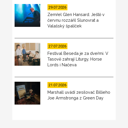
29.07.2026
Zemřel Glen Hansard. Ještě v
červnu rozzářil Slunovrat a
Valašský špalíček
27.07.2026
Festival Beseda je za dveřmi. V
Tasově zahrají Liturgy, Horse
Lords i Načeva
21.07.2026
Marshall uvádí zesilovač Billieho
Joe Armstronga z Green Day