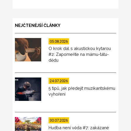
NEJČTENĚJŠÍ ČLÁNKY
05.08.2026
O krok dál s akustickou kytarou
#2: Zapomeňte na mámu-tátu-
dědu
24.07.2026
5 tipů, jak předejít muzikantskému
vyhoření
30.07.2026
Hudba není věda #7: zakázané