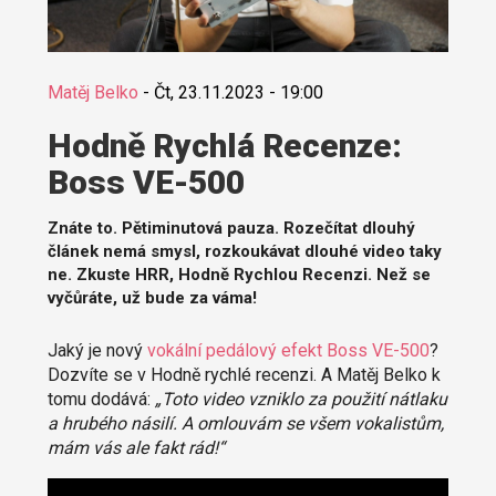
Matěj Belko
-
Čt, 23.11.2023 - 19:00
Hodně Rychlá Recenze:
Boss VE-500
Znáte to. Pětiminutová pauza. Rozečítat dlouhý
článek nemá smysl, rozkoukávat dlouhé video taky
ne. Zkuste HRR, Hodně Rychlou Recenzi. Než se
vyčůráte, už bude za váma!
Jaký je nový
vokální pedálový efekt Boss VE-500
?
Dozvíte se v Hodně rychlé recenzi. A Matěj Belko k
tomu dodává:
„Toto video vzniklo za použití nátlaku
a hrubého násilí. A omlouvám se všem vokalistům,
mám vás ale fakt rád!“