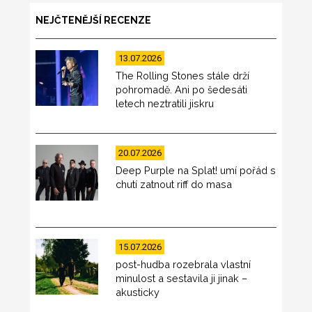
NEJČTENĚJŠÍ RECENZE
13.07.2026
The Rolling Stones stále drží
pohromadě. Ani po šedesáti
letech neztratili jiskru
20.07.2026
Deep Purple na Splat! umí pořád s
chutí zatnout riff do masa
15.07.2026
post-hudba rozebrala vlastní
minulost a sestavila ji jinak –
akusticky