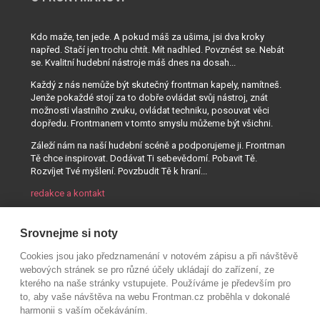
Kdo maže, ten jede. A pokud máš za ušima, jsi dva kroky
napřed. Stačí jen trochu chtít. Mít nadhled. Povznést se. Nebát
se. Kvalitní hudební nástroje máš dnes na dosah...
Každý z nás nemůže být skutečný frontman kapely, namítneš.
Jenže pokaždé stojí za to dobře ovládat svůj nástroj, znát
možnosti vlastního zvuku, ovládat techniku, posouvat věci
dopředu. Frontmanem v tomto smyslu můžeme být všichni.
Záleží nám na naší hudební scéně a podporujeme ji. Frontman
Tě chce inspirovat. Dodávat Ti sebevědomí. Pobavit Tě.
Rozvíjet Tvé myšlení. Povzbudit Tě k hraní...
redakce a kontakt
Srovnejme si noty
Cookies jsou jako předznamenání v notovém zápisu a při návštěvě
webových stránek se pro různé účely ukládají do zařízení, ze
kterého na naše stránky vstupujete. Používáme je především pro
to, aby vaše návštěva na webu Frontman.cz proběhla v dokonalé
harmonii s vaším očekáváním.