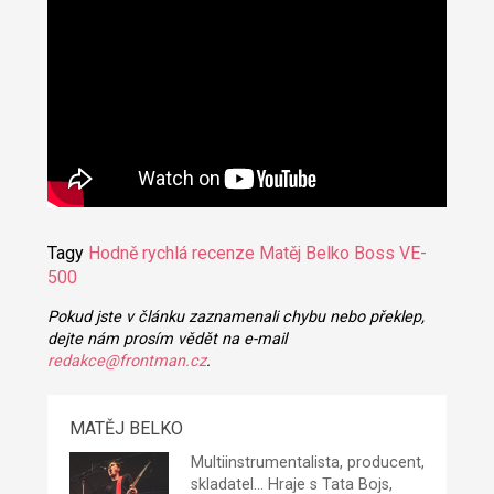
Tagy
Hodně rychlá recenze
Matěj Belko
Boss VE-
500
Pokud jste v článku zaznamenali chybu nebo překlep,
dejte nám prosím vědět na e-mail
redakce@frontman.cz
.
MATĚJ BELKO
Multiinstrumentalista, producent,
skladatel... Hraje s Tata Bojs,