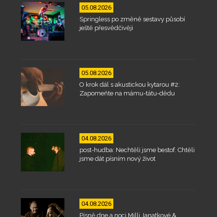
05.08.2026
Springless po změně sestavy působí
ještě přesvědčivěji
05.08.2026
O krok dál s akustickou kytarou #2:
Zapomeňte na mámu-tátu-dědu
04.08.2026
post-hudba: Nechtěli jsme bestof. Chtěli
jsme dát písním nový život
04.08.2026
Písně dne a noci Milli Janatkové &