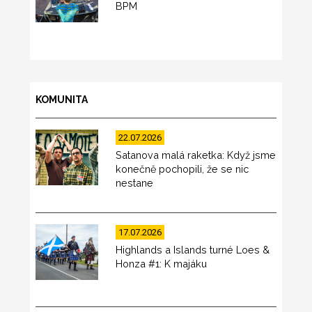
BPM
KOMUNITA
22.07.2026
Satanova malá raketka: Když jsme
konečně pochopili, že se nic
nestane
17.07.2026
Highlands a Islands turné Loes &
Honza #1: K majáku