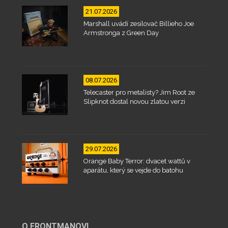
21.07.2026
Marshall uvádí zesilovač Billieho Joe
Armstronga z Green Day
08.07.2026
Telecaster pro metalisty? Jim Root ze
Slipknot dostal novou zlatou verzi
29.07.2026
Orange Baby Terror: dvacet wattů v
aparátu, který se vejde do batohu
O FRONTMANOVI