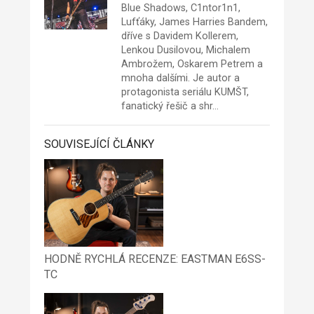
Blue Shadows, C1ntor1n1,
Lufťáky, James Harries Bandem,
dříve s Davidem Kollerem,
Lenkou Dusilovou, Michalem
Ambrožem, Oskarem Petrem a
mnoha dalšími. Je autor a
protagonista seriálu KUMŠT,
fanatický řešič a shr…
SOUVISEJÍCÍ ČLÁNKY
HODNĚ RYCHLÁ RECENZE: EASTMAN E6SS-
TC