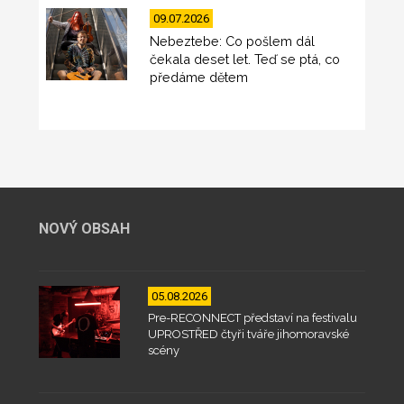
09.07.2026
Nebeztebe: Co pošlem dál
čekala deset let. Teď se ptá, co
předáme dětem
NOVÝ OBSAH
05.08.2026
Pre-RECONNECT představí na festivalu
UPROSTŘED čtyři tváře jihomoravské
scény