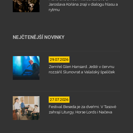
Jaroslava Kořána zrají v dialogu hlasu a
rytmu
NEJČTENĚJŠÍ NOVINKY
29.07.2026
Zemřel Glen Hansard. Ještě v červnu
rozzářil Slunovrat a Valašský špalíček
27.07.2026
Festival Beseda je za dveřmi. V Tasově
zahrají Liturgy, Horse Lords i Načeva