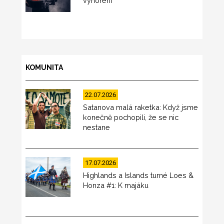
vyhoření
KOMUNITA
22.07.2026
Satanova malá raketka: Když jsme
konečně pochopili, že se nic
nestane
17.07.2026
Highlands a Islands turné Loes &
Honza #1: K majáku