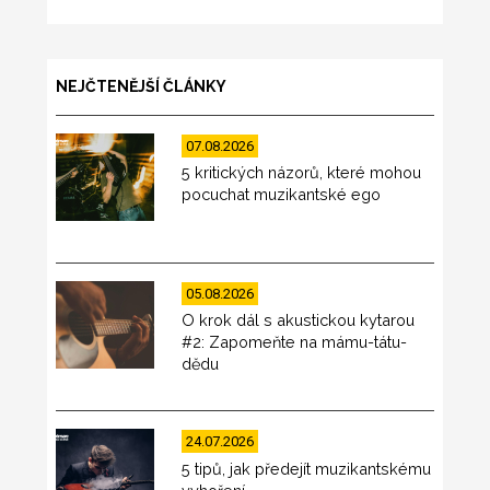
NEJČTENĚJŠÍ ČLÁNKY
07.08.2026
5 kritických názorů, které mohou
pocuchat muzikantské ego
05.08.2026
O krok dál s akustickou kytarou
#2: Zapomeňte na mámu-tátu-
dědu
24.07.2026
5 tipů, jak předejít muzikantskému