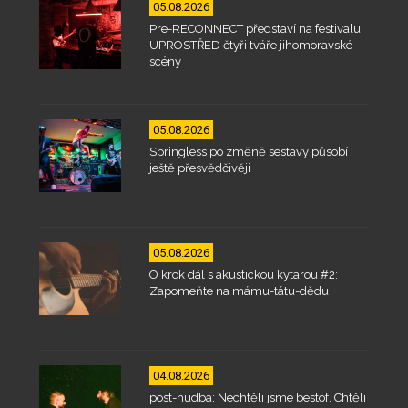
05.08.2026
Pre-RECONNECT představí na festivalu
UPROSTŘED čtyři tváře jihomoravské
scény
05.08.2026
Springless po změně sestavy působí
ještě přesvědčivěji
05.08.2026
O krok dál s akustickou kytarou #2:
Zapomeňte na mámu-tátu-dědu
04.08.2026
post-hudba: Nechtěli jsme bestof. Chtěli