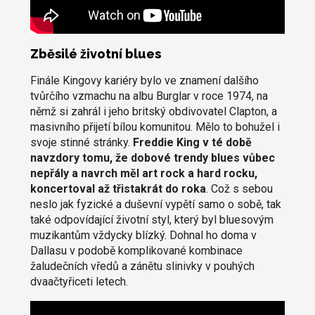
Zběsilé životní blues
Finále Kingovy kariéry bylo ve znamení dalšího
tvůrčího vzmachu na albu Burglar v roce 1974, na
němž si zahrál i jeho britský obdivovatel Clapton, a
masivního přijetí bílou komunitou. Mělo to bohužel i
svoje stinné stránky.
Freddie King v té době
navzdory tomu, že dobové trendy blues vůbec
nepřály a navrch měl art rock a hard rocku,
koncertoval až třistakrát do roka
. Což s sebou
neslo jak fyzické a duševní vypětí samo o sobě, tak
také odpovídající životní styl, který byl bluesovým
muzikantům vždycky blízký. Dohnal ho doma v
Dallasu v podobě komplikované kombinace
žaludečních vředů a zánětu slinivky v pouhých
dvaačtyřiceti letech.