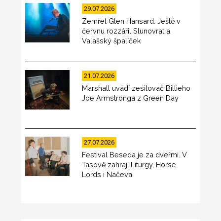
29.07.2026
Zemřel Glen Hansard. Ještě v
červnu rozzářil Slunovrat a
Valašský špalíček
21.07.2026
Marshall uvádí zesilovač Billieho
Joe Armstronga z Green Day
27.07.2026
Festival Beseda je za dveřmi. V
Tasově zahrají Liturgy, Horse
Lords i Načeva