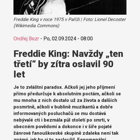
Freddie King v roce 1975 v Paříži | Foto: Lionel Decoster
(Wikimedia Commons)
Ondřej Bezr
-
Po, 02.09.2024 - 08:00
Freddie King: Navždy „ten
třetí“ by zítra oslavil 90
let
Je to zvláštní paradox. Ačkoli jej jeho příjmení
přímo předurčuje k absolutním poctám, ačkoli se
mu mnoha z nich dostalo už za života a dalších
posmrtně, ačkoli v bublině muzikantů a dobře
informovaných posluchačů se mu dostává
nebývalé cti i bezmála půl století po smrti, v
obecném povědomí a dokonce i v šíře pojaté
žánrové fanouškovské skupině zdaleka není tak
známý, jak by si to zasloužil. Fenomenální