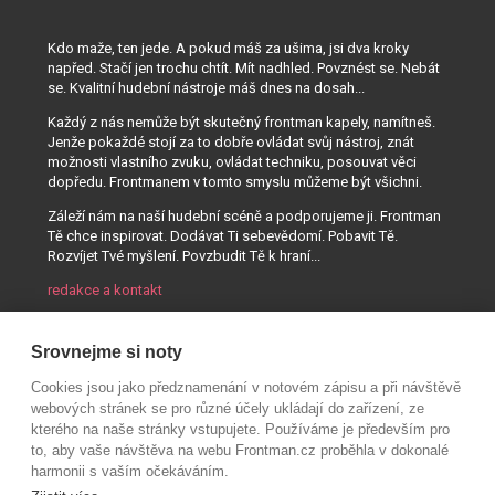
Kdo maže, ten jede. A pokud máš za ušima, jsi dva kroky
napřed. Stačí jen trochu chtít. Mít nadhled. Povznést se. Nebát
se. Kvalitní hudební nástroje máš dnes na dosah...
Každý z nás nemůže být skutečný frontman kapely, namítneš.
Jenže pokaždé stojí za to dobře ovládat svůj nástroj, znát
možnosti vlastního zvuku, ovládat techniku, posouvat věci
dopředu. Frontmanem v tomto smyslu můžeme být všichni.
Záleží nám na naší hudební scéně a podporujeme ji. Frontman
Tě chce inspirovat. Dodávat Ti sebevědomí. Pobavit Tě.
Rozvíjet Tvé myšlení. Povzbudit Tě k hraní...
redakce a kontakt
Srovnejme si noty
Cookies jsou jako předznamenání v notovém zápisu a při návštěvě
webových stránek se pro různé účely ukládají do zařízení, ze
kterého na naše stránky vstupujete. Používáme je především pro
to, aby vaše návštěva na webu Frontman.cz proběhla v dokonalé
harmonii s vaším očekáváním.