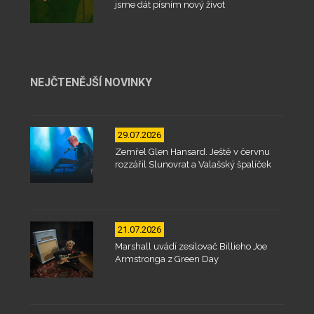
jsme dát písním nový život
NEJČTENĚJŠÍ NOVINKY
29.07.2026
Zemřel Glen Hansard. Ještě v červnu
rozzářil Slunovrat a Valašský špalíček
21.07.2026
Marshall uvádí zesilovač Billieho Joe
Armstronga z Green Day