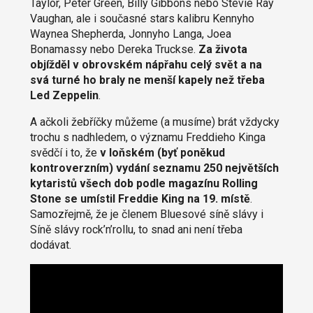
Taylor, Peter Green, Billy Gibbons nebo Stevie Ray
Vaughan, ale i současné stars kalibru Kennyho
Waynea Shepherda, Jonnyho Langa, Joea
Bonamassy nebo Dereka Truckse.
Za života
objížděl v obrovském nápřahu celý svět a na
svá turné ho braly ne menší kapely než třeba
Led Zeppelin
.
A ačkoli žebříčky můžeme (a musíme) brát vždycky
trochu s nadhledem, o významu Freddieho Kinga
svědčí i to, že
v loňském (byť poněkud
kontroverzním) vydání seznamu 250 největších
kytaristů všech dob podle magazínu Rolling
Stone se umístil Freddie King na 19. místě
.
Samozřejmě, že je členem Bluesové síně slávy i
Síně slávy rock’n’rollu, to snad ani není třeba
dodávat.