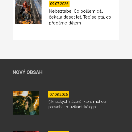
09.07.2026
Nebeztebe: Co pošlem dál
čekala deset let. Teď se ptá, co
předáme dětem
NOVÝ OBSAH
07.08.2026
5 kritických názorů, které mohou
pocuchat muzikantské ego