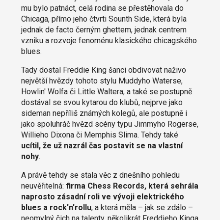
mu bylo patnáct, celá rodina se přestěhovala do
Chicaga, přímo jeho čtvrti Sounth Side, která byla
jednak de facto černým ghettem, jednak centrem
vzniku a rozvoje fenoménu klasického chicagského
blues.
Tady dostal Freddie King šanci obdivovat naživo
největší hvězdy tohoto stylu Muddyho Waterse,
Howlin' Wolfa či Little Waltera, a také se postupně
dostával se svou kytarou do klubů, nejprve jako
sideman nepříliš známých kolegů, ale postupně i
jako spoluhráč hvězd scény typu Jimmyho Rogerse,
Willieho Dixona či Memphis Slima. Tehdy také
ucítil, že už nazrál čas postavit se na vlastní
nohy
.
A právě tehdy se stala věc z dnešního pohledu
neuvěřitelná:
firma Chess Records, která sehrála
naprosto zásadní roli ve vývoji elektrického
blues a rock'n'rollu
, a která měla – jak se zdálo –
neomylný čich na talenty, několikrát Freddieho Kinga