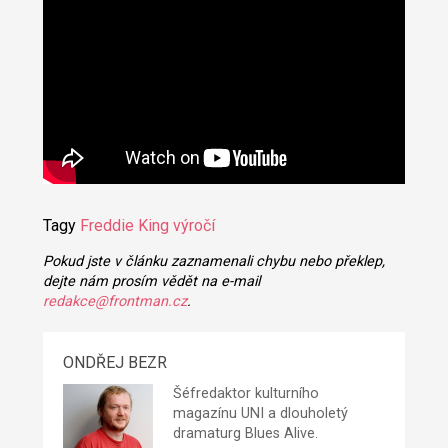
Tagy
Freddie King
výročí
Pokud jste v článku zaznamenali chybu nebo překlep,
dejte nám prosím vědět na e-mail
redakce@frontman.cz
.
ONDŘEJ BEZR
Šéfredaktor kulturního
magazínu UNI a dlouholetý
dramaturg Blues Alive.