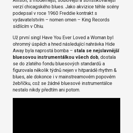
Allison, s modernější, soulovější a sofistikovanější
verzí chicagského blues. Jako akvizice téhle scény
podepsal v roce 1960 Freddie kontrakt s
vydavatelstvím – nomen omen – King Records
sídlícím v Ohiu.
Už první singl Have You Ever Loved a Woman byl
ohromný úspěch a hned následující nahrávka Hide
Away byla naprostá bomba –
stala se nejslavnější
bluesovou instrumentálkou všech dob
, dostala
se do zlatého fondu bluesových standardů a
figurovala několik týdnů nejen v hitparádě rhythm &
blues, ale dokonce i v mainstreamovém popovém
žebříčku, což se žádné bluesové instrumentálce
nestalo nikdy předtím ani potom.