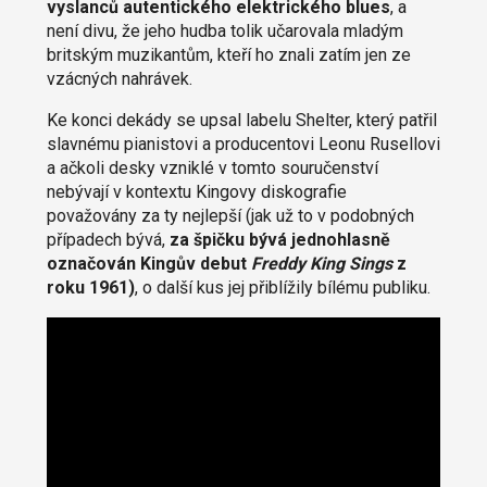
vyslanců autentického elektrického blues
, a
není divu, že jeho hudba tolik učarovala mladým
britským muzikantům, kteří ho znali zatím jen ze
vzácných nahrávek.
Ke konci dekády se upsal labelu Shelter, který patřil
slavnému pianistovi a producentovi Leonu Rusellovi
a ačkoli desky vzniklé v tomto souručenství
nebývají v kontextu Kingovy diskografie
považovány za ty nejlepší (jak už to v podobných
případech bývá,
za špičku bývá jednohlasně
označován Kingův debut
Freddy King Sings
z
roku 1961)
, o další kus jej přiblížily bílému publiku.