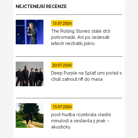
NEJČTENĚJŠÍ RECENZE
13.07.2026
The Rolling Stones stále drží
pohromadě. Ani po šedesáti
letech neztratili jiskru
20.07.2026
Deep Purple na Splat! umí pořád s
chutí zatnout riff do masa
15.07.2026
post-hudba rozebrala vlastní
minulost a sestavila ji jinak –
akusticky