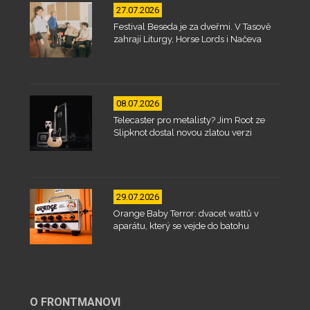
27.07.2026
Festival Beseda je za dveřmi. V Tasově
zahrají Liturgy, Horse Lords i Načeva
08.07.2026
Telecaster pro metalisty? Jim Root ze
Slipknot dostal novou zlatou verzi
29.07.2026
Orange Baby Terror: dvacet wattů v
aparátu, který se vejde do batohu
O FRONTMANOVI