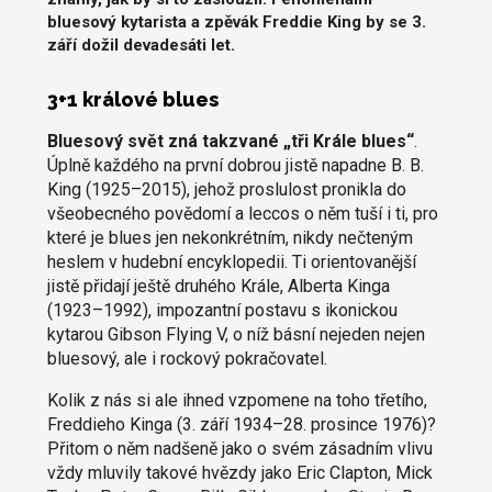
bluesový kytarista a zpěvák Freddie King by se 3.
září dožil devadesáti let.
3+1 králové blues
Bluesový svět zná takzvané „tři Krále blues“
.
Úplně každého na první dobrou jistě napadne B. B.
King (1925–2015), jehož proslulost pronikla do
všeobecného povědomí a leccos o něm tuší i ti, pro
které je blues jen nekonkrétním, nikdy nečteným
heslem v hudební encyklopedii. Ti orientovanější
jistě přidají ještě druhého Krále, Alberta Kinga
(1923–1992), impozantní postavu s ikonickou
kytarou Gibson Flying V, o níž básní nejeden nejen
bluesový, ale i rockový pokračovatel.
Kolik z nás si ale ihned vzpomene na toho třetího,
Freddieho Kinga (3. září 1934–28. prosince 1976)?
Přitom o něm nadšeně jako o svém zásadním vlivu
vždy mluvily takové hvězdy jako Eric Clapton, Mick