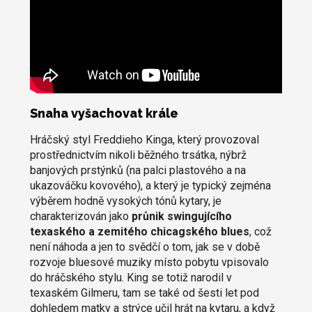
Snaha vyšachovat krále
Hráčský styl Freddieho Kinga, který provozoval
prostřednictvím nikoli běžného trsátka, nýbrž
banjových prstýnků (na palci plastového a na
ukazováčku kovového), a který je typický zejména
výběrem hodně vysokých tónů kytary, je
charakterizován jako
průnik swingujícího
texaského a zemitého chicagského blues
, což
není náhoda a jen to svědčí o tom, jak se v době
rozvoje bluesové muziky místo pobytu vpisovalo
do hráčského stylu. King se totiž narodil v
texaském Gilmeru, tam se také od šesti let pod
dohledem matky a strýce učil hrát na kytaru, a když