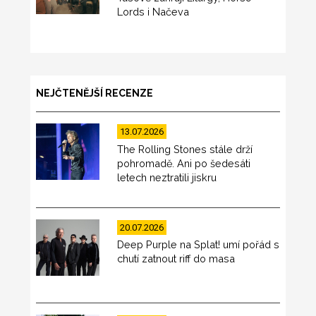
Lords i Načeva
NEJČTENĚJŠÍ RECENZE
13.07.2026
The Rolling Stones stále drží
pohromadě. Ani po šedesáti
letech neztratili jiskru
20.07.2026
Deep Purple na Splat! umí pořád s
chutí zatnout riff do masa