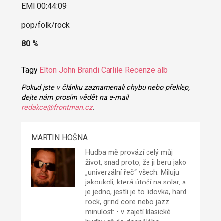
EMI 00:44:09
pop/folk/rock
80 %
Tagy
Elton John
Brandi Carlile
Recenze alb
Pokud jste v článku zaznamenali chybu nebo překlep,
dejte nám prosím vědět na e-mail
redakce@frontman.cz
.
MARTIN HOŠNA
Hudba mě provází celý můj
život, snad proto, že ji beru jako
„univerzální řeč“ všech. Miluju
jakoukoli, která útočí na solar, a
je jedno, jestli je to lidovka, hard
rock, grind core nebo jazz.
minulost: • v zajetí klasické