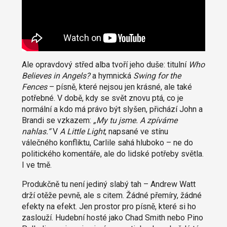
Ale opravdový střed alba tvoří jeho duše: titulní
Who
Believes in Angels?
a hymnická
Swing for the
Fences
– písně, které nejsou jen krásné, ale také
potřebné. V době, kdy se svět znovu ptá, co je
normální a kdo má právo být slyšen, přichází John a
Brandi se vzkazem:
„My tu jsme. A zpíváme
nahlas.“
V
A Little Light
, napsané ve stínu
válečného konfliktu, Carlile sahá hluboko – ne do
politického komentáře, ale do lidské potřeby světla.
I ve tmě.
Produkčně tu není jediný slabý tah – Andrew Watt
drží otěže pevně, ale s citem. Žádné přemíry, žádné
efekty na efekt. Jen prostor pro písně, které si ho
zaslouží. Hudební hosté jako Chad Smith nebo Pino