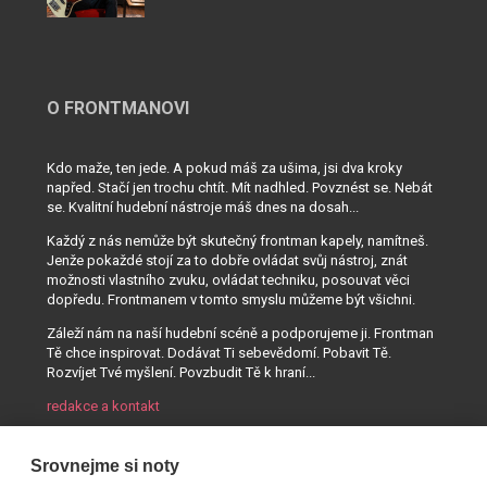
O FRONTMANOVI
Kdo maže, ten jede. A pokud máš za ušima, jsi dva kroky
napřed. Stačí jen trochu chtít. Mít nadhled. Povznést se. Nebát
se. Kvalitní hudební nástroje máš dnes na dosah...
Každý z nás nemůže být skutečný frontman kapely, namítneš.
Jenže pokaždé stojí za to dobře ovládat svůj nástroj, znát
možnosti vlastního zvuku, ovládat techniku, posouvat věci
dopředu. Frontmanem v tomto smyslu můžeme být všichni.
Záleží nám na naší hudební scéně a podporujeme ji. Frontman
Tě chce inspirovat. Dodávat Ti sebevědomí. Pobavit Tě.
Rozvíjet Tvé myšlení. Povzbudit Tě k hraní...
redakce a kontakt
Srovnejme si noty