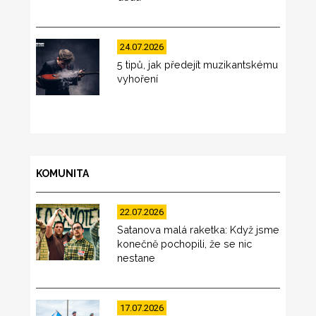
24.07.2026
5 tipů, jak předejít muzikantskému
vyhoření
KOMUNITA
22.07.2026
Satanova malá raketka: Když jsme
konečně pochopili, že se nic
nestane
17.07.2026