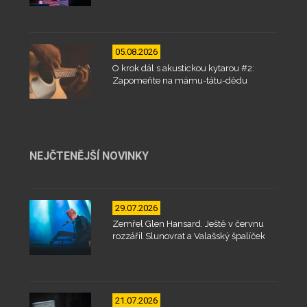
05.08.2026
O krok dál s akustickou kytarou #2:
Zapomeňte na mámu-tátu-dědu
NEJČTENĚJŠÍ NOVINKY
29.07.2026
Zemřel Glen Hansard. Ještě v červnu
rozzářil Slunovrat a Valašský špalíček
21.07.2026