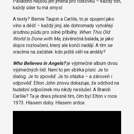
Palladino nejsou jen jména pro tiskovku – každý tón,
každý úder tu má smysl.
A texty? Bernie Taupin a Carlile, to je spojení jako
víno a déšť – každý jiný, ale dohromady vytvářejí
úrodnou půdu pro silné příběhy.
When This Old
World Is Done with Me
, závěrečná balada, je jako
dopis rozloučení, který ale končí nadějí. A tím se
vracíme na začátek: kdo ještě věří na anděly?
Who Believes in Angels?
je výjimečné album dvou
výjimečných lidí. Není to jen sbírka písní. Je to
dialog. Je to zpověď. Je to otázka – a zároveň i
odpověď. Elton John znovu dokazuje, že odchod na
hudební odpočinek mu nikdy neslušel. A Brandi
Carlile? Ta je dnes přesně tím, čím byl Elton v roce
1973. Hlasem doby. Hlasem srdce.