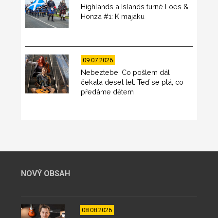
Highlands a Islands turné Loes &
Honza #1: K majáku
09.07.2026
Nebeztebe: Co pošlem dál
čekala deset let. Teď se ptá, co
předáme dětem
NOVÝ OBSAH
08.08.2026