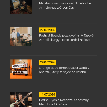
Marshall uvádí zesilovač Billieho Joe
Armstronga z Green Day
27.07.2026
Festival Beseda je za dveřmi. V Tasově
zahrají Liturgy, Horse Lords i Načeva
29.07.2026
Orange Baby Terror: dvacet wattů v
aparátu, který se vejde do batohu
11.07.2026
Hodně Rychlá Recenze: Sadowsky
MetroLine 21 J-Bass