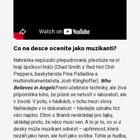
Co na desce oceníte jako muzikanti?
Nahrávka nepůsobí přepudrovaně, přestože na ní
hrají špičkoví hráči (Chad Smith z Red Hot Chili
Peppers, baskytarista Pina Palladina a
multiinstrumentalista Josh Klinghoffer).
Who
Believes in Angels?
není učebnice techniky, ale živá
připomínka toho, že písně se netvoří v laboratoři, ale
v životě. V potu, v hádkách, v tichu mezi slovy.
Nehledejte v ní dokonalost – hledejte odvahu říct
věci naplno. Elton s Brandi neskládají pro lajky,
skládají proto, že něco musí ven. A to je to, co si z
desky může muzikant odnést – upřímnost, která
nezáří jako neon, ale hoří jako svíčka. Tohle je hudba,