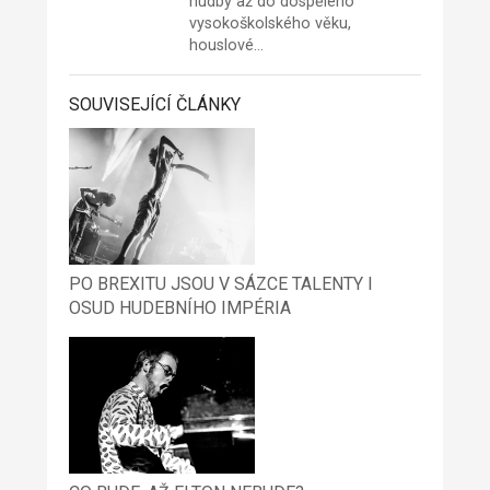
hudby až do dospělého
vysokoškolského věku,
houslové…
SOUVISEJÍCÍ ČLÁNKY
PO BREXITU JSOU V SÁZCE TALENTY I
OSUD HUDEBNÍHO IMPÉRIA