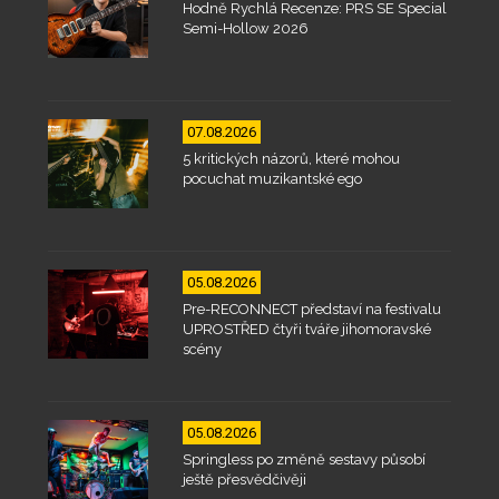
Hodně Rychlá Recenze: PRS SE Special
Semi-Hollow 2026
07.08.2026
5 kritických názorů, které mohou
pocuchat muzikantské ego
05.08.2026
Pre-RECONNECT představí na festivalu
UPROSTŘED čtyři tváře jihomoravské
scény
05.08.2026
Springless po změně sestavy působí
ještě přesvědčivěji