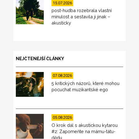
15.07.2026
post-hudba rozebrala vlastní
minulost a sestavila ji jinak –
akusticky
NEJČTENĚJŠÍ ČLÁNKY
07.08.2026
5 kritických názorů, které mohou
pocuchat muzikantské ego
05.08.2026
O krok dál s akustickou kytarou
#2: Zapomeňte na mámu-tátu-
dědu