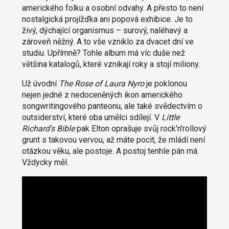
amerického folku a osobní odvahy. A přesto to není
nostalgická projížďka ani popová exhibice. Je to
živý, dýchající organismus – surový, naléhavý a
zároveň něžný. A to vše vzniklo za dvacet dní ve
studiu. Upřímně? Tohle album má víc duše než
většina katalogů, které vznikají roky a stojí miliony.
Už úvodní
The Rose of Laura Nyro
je poklonou
nejen jedné z nedoceněných ikon amerického
songwritingového panteonu, ale také svědectvím o
outsiderství, které oba umělci sdílejí. V
Little
Richard's Bible
pak Elton oprašuje svůj rock'n'rollový
grunt s takovou vervou, až máte pocit, že mládí není
otázkou věku, ale postoje. A postoj tenhle pán má.
Vždycky měl.