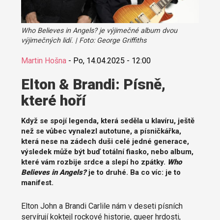
Who Believes in Angels? je výjimečné album dvou
výjimečných lidí. | Foto: George Griffiths
Martin Hošna
-
Po, 14.04.2025 - 12:00
Elton & Brandi: Písně,
které hoří
Když se spojí legenda, která seděla u klavíru, ještě
než se vůbec vynalezl autotune, a písničkářka,
která nese na zádech duši celé jedné generace,
výsledek může být buď totální fiasko, nebo album,
které vám rozbije srdce a slepí ho zpátky.
Who
Believes in Angels?
je to druhé. Ba co víc: je to
manifest.
Elton John a Brandi Carlile nám v deseti písních
servírují koktejl rockové historie, queer hrdosti,