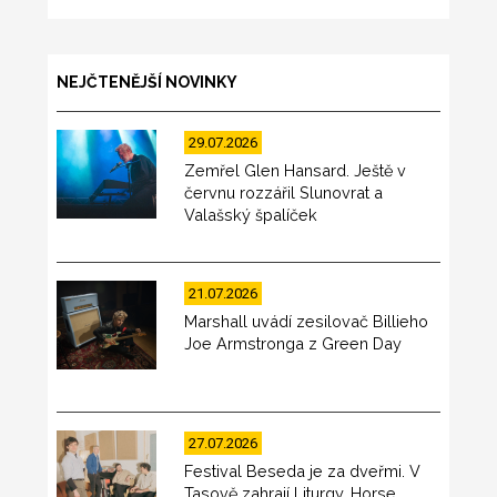
NEJČTENĚJŠÍ NOVINKY
29.07.2026
Zemřel Glen Hansard. Ještě v
červnu rozzářil Slunovrat a
Valašský špalíček
21.07.2026
Marshall uvádí zesilovač Billieho
Joe Armstronga z Green Day
27.07.2026
Festival Beseda je za dveřmi. V
Tasově zahrají Liturgy, Horse