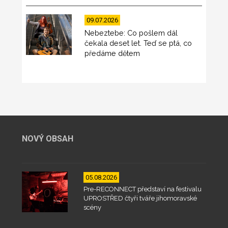
09.07.2026
Nebeztebe: Co pošlem dál
čekala deset let. Teď se ptá, co
předáme dětem
NOVÝ OBSAH
05.08.2026
Pre-RECONNECT představí na festivalu
UPROSTŘED čtyři tváře jihomoravské
scény