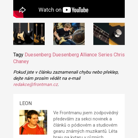
Tagy
Duesenberg
Duesenberg Alliance Series Chris
Chaney
Pokud jste v článku zaznamenali chybu nebo překlep,
dejte nám prosím vědět na e-mail
redakce@frontman.cz
.
LEON
Ve Frontmanu jsem zodpovědný
především za sekci novinek a
článků o pódiovém a studiovém
gearu známých muzikantů. Léta
hraju na kytaru v různých