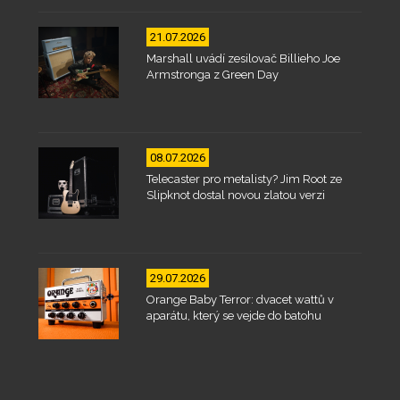
21.07.2026
Marshall uvádí zesilovač Billieho Joe
Armstronga z Green Day
08.07.2026
Telecaster pro metalisty? Jim Root ze
Slipknot dostal novou zlatou verzi
29.07.2026
Orange Baby Terror: dvacet wattů v
aparátu, který se vejde do batohu