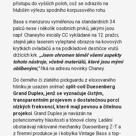
přístupu do vyšších poloh, což se odrazilo na
hlubším výřezu spodního korpusového rohu.
Basa s menzurou vyměřenou na standardních 34
palců nese i několik osobních prvků, jakými jsou
např. Chaneyho iniciály CC vykládané na 12. pražci,
stejně jako laserem vyleptané obrazce na kovových
krytkách ovladačů a na podkladové destičce vrutů
držících krk.
„Jsem ohromen téměř všemi aspekty
tohoto nástroje, včetně materiálů, které jsou mými
oblíbenými,“
říká na adresu novinky Chaney.
Do černého či zlatého pickguardu z eloxovaného
hliníku je usazen snímač
split-coil Duesenberg
Grand Duplex, jenž se vyznačuje čistým,
transparentním projevem s dostatečnou porcí
nízkých frekvencí, které mají pevnou a čitelnou
projekci
. Grand Duplex je navázán na
potenciometry hlasitosti a tónové clony. Ladění
obstarávají niklované mechaniky Duesenberg Z-T a
z firemní produkce je i kobylka Vintage Bass s top-