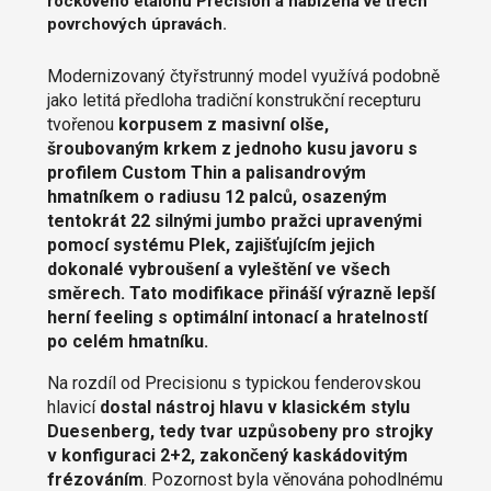
rockového etalonu Precision a nabízená ve třech
povrchových úpravách.
Modernizovaný čtyřstrunný model využívá podobně
jako letitá předloha tradiční konstrukční recepturu
tvořenou
korpusem z masivní olše,
šroubovaným krkem z jednoho kusu javoru s
profilem Custom Thin a palisandrovým
hmatníkem o radiusu 12 palců, osazeným
tentokrát 22 silnými jumbo pražci upravenými
pomocí systému Plek, zajišťujícím jejich
dokonalé vybroušení a vyleštění ve všech
směrech. Tato modifikace přináší výrazně lepší
herní feeling s optimální intonací a hratelností
po celém hmatníku.
Na rozdíl od Precisionu s typickou fenderovskou
hlavicí
dostal nástroj hlavu v klasickém stylu
Duesenberg, tedy tvar uzpůsobeny pro strojky
v konfiguraci 2+2, zakončený kaskádovitým
frézováním
. Pozornost byla věnována pohodlnému