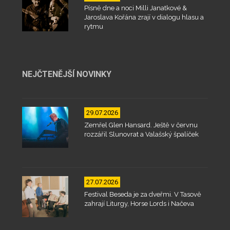
Písně dne a noci Milli Janatkové &
Jaroslava Kořána zrají v dialogu hlasu a
rytmu
NEJČTENĚJŠÍ NOVINKY
29.07.2026
Zemřel Glen Hansard. Ještě v červnu
rozzářil Slunovrat a Valašský špalíček
27.07.2026
Festival Beseda je za dveřmi. V Tasově
zahrají Liturgy, Horse Lords i Načeva