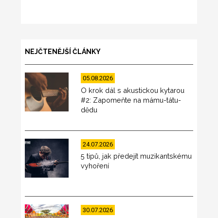
NEJČTENĚJŠÍ ČLÁNKY
05.08.2026
O krok dál s akustickou kytarou
#2: Zapomeňte na mámu-tátu-
dědu
24.07.2026
5 tipů, jak předejít muzikantskému
vyhoření
30.07.2026