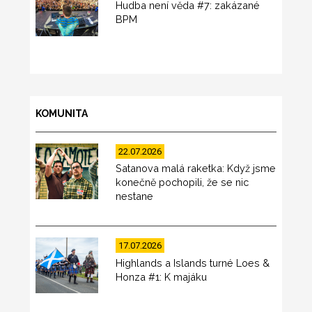
Hudba není věda #7: zakázané
BPM
KOMUNITA
22.07.2026
Satanova malá raketka: Když jsme
konečně pochopili, že se nic
nestane
17.07.2026
Highlands a Islands turné Loes &
Honza #1: K majáku