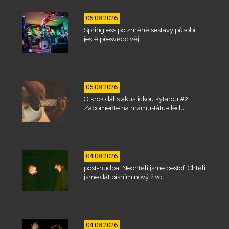
05.08.2026
Springless po změně sestavy působí
ještě přesvědčivěji
05.08.2026
O krok dál s akustickou kytarou #2:
Zapomeňte na mámu-tátu-dědu
04.08.2026
post-hudba: Nechtěli jsme bestof. Chtěli
jsme dát písním nový život
04.08.2026