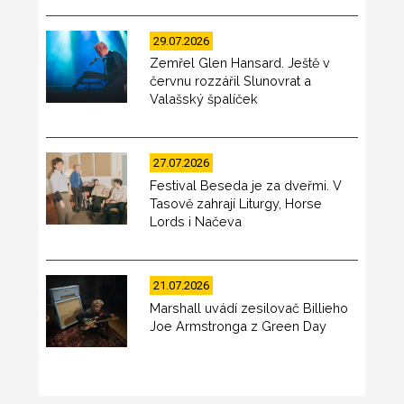
29.07.2026
Zemřel Glen Hansard. Ještě v
červnu rozzářil Slunovrat a
Valašský špalíček
27.07.2026
Festival Beseda je za dveřmi. V
Tasově zahrají Liturgy, Horse
Lords i Načeva
21.07.2026
Marshall uvádí zesilovač Billieho
Joe Armstronga z Green Day