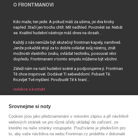
O FRONTMANOVI
Kdo maže, ten jede. A pokud máš za ušima, jsi dva kroky
napřed. Stačí jen trochu chtít. Mít nadhled. Povznést se. Nebát
se. Kvalitní hudební nástroje máš dnes na dosah...
Každý z nás nemůže být skutečný frontman kapely, namítneš.
Jenže pokaždé stojí za to dobře ovládat svůj nástroj, znát
možnosti vlastního zvuku, ovládat techniku, posouvat věci
dopředu. Frontmanem v tomto smyslu můžeme být všichni.
Záleží nám na naší hudební scéně a podporujeme ji. Frontman
Tě chce inspirovat. Dodávat Ti sebevědomí. Pobavit Tě.
Rozvíjet Tvé myšlení. Povzbudit Tě k hraní...
redakce a kontakt
Srovnejme si noty
Cookies jsou jako předznamenání v notovém zápisu a při návštěvě
webových stránek se pro různé účely ukládají do zařízení, ze
kterého na naše stránky vstupujete. Používáme je především pro
to, aby vaše návštěva na webu Frontman.cz proběhla v dokonalé