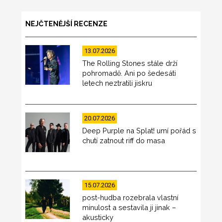
NEJČTENĚJŠÍ RECENZE
13.07.2026
The Rolling Stones stále drží
pohromadě. Ani po šedesáti
letech neztratili jiskru
20.07.2026
Deep Purple na Splat! umí pořád s
chutí zatnout riff do masa
15.07.2026
post-hudba rozebrala vlastní
minulost a sestavila ji jinak –
akusticky