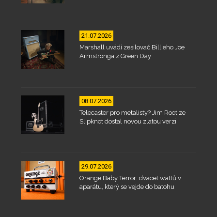
21.07.2026
Marshall uvádí zesilovač Billieho Joe
Armstronga z Green Day
08.07.2026
Telecaster pro metalisty? Jim Root ze
Slipknot dostal novou zlatou verzi
29.07.2026
Orange Baby Terror: dvacet wattů v
aparátu, který se vejde do batohu