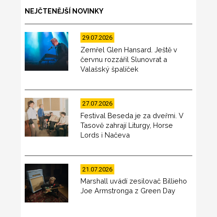
NEJČTENĚJŠÍ NOVINKY
29.07.2026
Zemřel Glen Hansard. Ještě v
červnu rozzářil Slunovrat a
Valašský špalíček
27.07.2026
Festival Beseda je za dveřmi. V
Tasově zahrají Liturgy, Horse
Lords i Načeva
21.07.2026
Marshall uvádí zesilovač Billieho
Joe Armstronga z Green Day