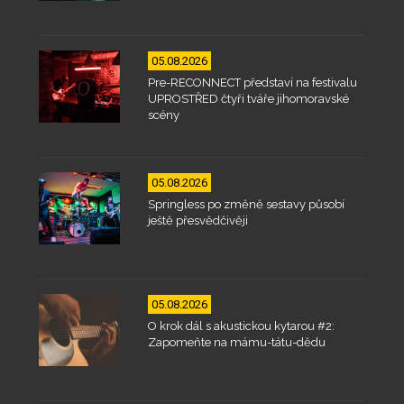
05.08.2026
Pre-RECONNECT představí na festivalu
UPROSTŘED čtyři tváře jihomoravské
scény
05.08.2026
Springless po změně sestavy působí
ještě přesvědčivěji
05.08.2026
O krok dál s akustickou kytarou #2:
Zapomeňte na mámu-tátu-dědu