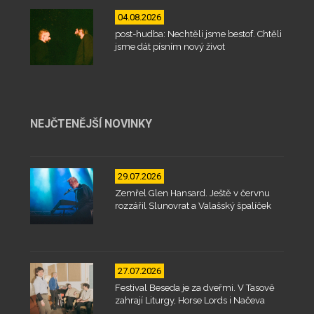
04.08.2026
post-hudba: Nechtěli jsme bestof. Chtěli
jsme dát písním nový život
NEJČTENĚJŠÍ NOVINKY
29.07.2026
Zemřel Glen Hansard. Ještě v červnu
rozzářil Slunovrat a Valašský špalíček
27.07.2026
Festival Beseda je za dveřmi. V Tasově
zahrají Liturgy, Horse Lords i Načeva