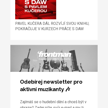
PAVEL KUČERA DÁL ROZVÍJÍ SVOU KNIHU,
POKRAČUJE V KURZECH PRÁCE S DAW
Odebírej newsletter pro
aktivní muzikanty 🎶
Zajímáš se o hudební dění a chceš být v
obraze? Zadej níže svůj e-mail a my ti