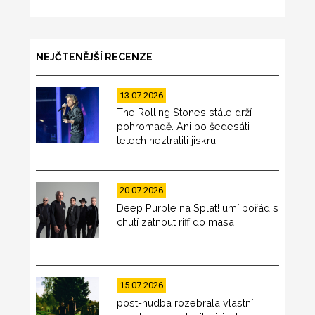
NEJČTENĚJŠÍ RECENZE
13.07.2026
The Rolling Stones stále drží
pohromadě. Ani po šedesáti
letech neztratili jiskru
20.07.2026
Deep Purple na Splat! umí pořád s
chutí zatnout riff do masa
15.07.2026
post-hudba rozebrala vlastní