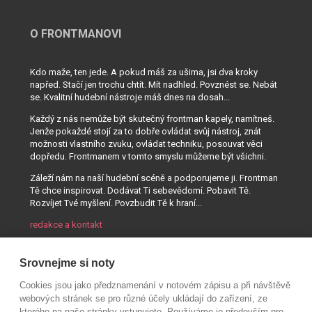
O FRONTMANOVI
Kdo maže, ten jede. A pokud máš za ušima, jsi dva kroky
napřed. Stačí jen trochu chtít. Mít nadhled. Povznést se. Nebát
se. Kvalitní hudební nástroje máš dnes na dosah...
Každý z nás nemůže být skutečný frontman kapely, namítneš.
Jenže pokaždé stojí za to dobře ovládat svůj nástroj, znát
možnosti vlastního zvuku, ovládat techniku, posouvat věci
dopředu. Frontmanem v tomto smyslu můžeme být všichni.
Záleží nám na naší hudební scéně a podporujeme ji. Frontman
Tě chce inspirovat. Dodávat Ti sebevědomí. Pobavit Tě.
Rozvíjet Tvé myšlení. Povzbudit Tě k hraní...
redakce a kontakt
Srovnejme si noty
Cookies jsou jako předznamenání v notovém zápisu a při návštěvě
webových stránek se pro různé účely ukládají do zařízení, ze
kterého na naše stránky vstupujete. Používáme je především pro