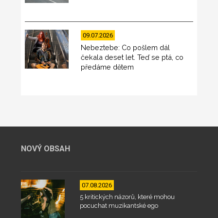
09.07.2026
Nebeztebe: Co pošlem dál
čekala deset let. Teď se ptá, co
předáme dětem
NOVÝ OBSAH
07.08.2026
5 kritických názorů, které mohou
pocuchat muzikantské ego