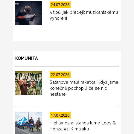
24.07.2026
5 tipů, jak předejít muzikantskému
vyhoření
KOMUNITA
22.07.2026
Satanova malá raketka: Když jsme
konečně pochopili, že se nic
nestane
17.07.2026
Highlands a Islands turné Loes &
Honza #1: K majáku