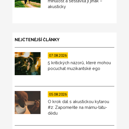
minulost a sestavila ji jinak –
akusticky
NEJČTENĚJŠÍ ČLÁNKY
07.08.2026
5 kritických názorů, které mohou
pocuchat muzikantské ego
05.08.2026
O krok dál s akustickou kytarou
#2: Zapomeňte na mámu-tátu-
dědu