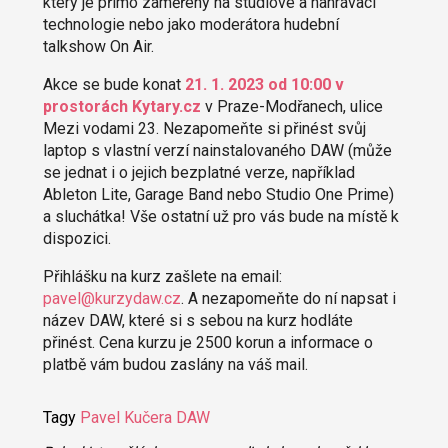
který je přímo zaměřený na studiové a nahrávací
technologie nebo jako moderátora hudební
talkshow On Air.
Akce se bude konat
21. 1. 2023 od 10:00 v
prostorách Kytary.cz
v Praze-Modřanech, ulice
Mezi vodami 23. Nezapomeňte si přinést svůj
laptop s vlastní verzí nainstalovaného DAW (může
se jednat i o jejich bezplatné verze, například
Ableton Lite, Garage Band nebo Studio One Prime)
a sluchátka! Vše ostatní už pro vás bude na místě k
dispozici.
Přihlášku na kurz zašlete na email:
pavel@kurzydaw.cz
. A nezapomeňte do ní napsat i
název DAW, které si s sebou na kurz hodláte
přinést. Cena kurzu je 2500 korun a informace o
platbě vám budou zaslány na váš mail.
Tagy
Pavel Kučera
DAW