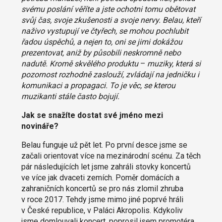
svému poslání věříte a jste ochotni tomu obětovat
svůj čas, svoje zkušenosti a svoje nervy. Belau, kteří
naživo vystupují ve čtyřech, se mohou pochlubit
řadou úspěchů, a nejen to, oni se jimi dokážou
prezentovat, aniž by působili neskromně nebo
nadutě. Kromě skvělého produktu
–
muziky, která si
pozornost rozhodně zaslouží, zvládají na jedničku i
komunikaci a propagaci. To je věc, se kterou
muzikanti stále často bojují.
Jak se snažíte dostat své jméno mezi
novináře?
Belau funguje už pět let. Po první desce jsme se
začali orientovat více na mezinárodní scénu. Za těch
pár následujících let jsme zahráli stovky koncertů
ve více jak dvaceti zemích. Poměr domácích a
zahraničních koncertů se pro nás zlomil zhruba
v roce 2017. Tehdy jsme mimo jiné poprvé hráli
v České republice, v Paláci Akropolis. Kdykoliv
jsme domlouvali koncert, poprosil jsem promotéra