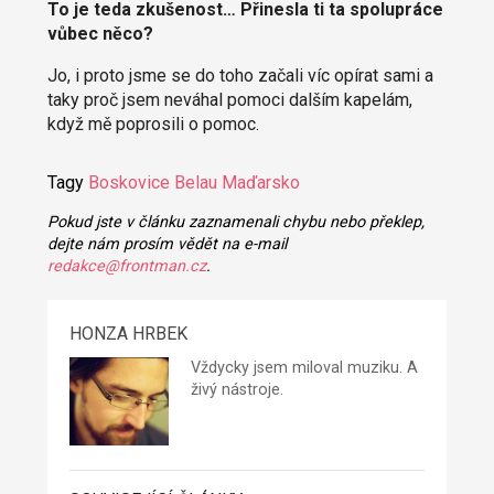
To je teda zkušenost… Přinesla ti ta spolupráce
vůbec něco?
Jo, i proto jsme se do toho začali víc opírat sami a
taky proč jsem neváhal pomoci dalším kapelám,
když mě poprosili o pomoc.
Tagy
Boskovice
Belau
Maďarsko
Pokud jste v článku zaznamenali chybu nebo překlep,
dejte nám prosím vědět na e-mail
redakce@frontman.cz
.
HONZA HRBEK
Vždycky jsem miloval muziku. A
živý nástroje.