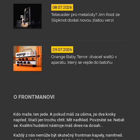
08.07.2026
Telecaster pro metalisty? Jim Root ze
Slipknot dostal novou zlatou verzi
29.07.2026
Orange Baby Terror: dvacet wattů v
aparátu, který se vejde do batohu
O FRONTMANOVI
Kdo maže, ten jede. A pokud máš za ušima, jsi dva kroky
napřed. Stačí jen trochu chtít. Mít nadhled. Povznést se. Nebát
se. Kvalitní hudební nástroje máš dnes na dosah...
Každý z nás nemůže být skutečný frontman kapely, namítneš.