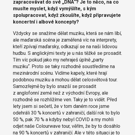
zapracovávat do své „DNA“? Je to něco, na co
musíte myslet, když vymýšlíte, s kým
spolupracovat, když zkoušíte, když připravujete
koncertní i albové koncepty?
Vždycky se snažíme dělat muziku, která se nám líbí,
ale maďarská scéna je zaměřená víc na interprety,
kteří zpívají maďarsky, odkazují se na naši lidovou
hudbu. S anglickými texty je u nás těžké se prosadit.
Tím víc pokud jako my nehraješ úplně „party
muziku“. Proto se taky rozhodně soustředíme na
mezinárodní scénu. Vidíme kapely, které hrají
podobnou muziku a mohou dělat celosvětová tour.
Samozřejmě by bylo snazší se prosadit
z anglofonní země než z východní Evropy, ale
rozhodně se rozhlížíme ven. Taky je to vidět. Před
lety jsem si sečetl, že v tom daném roce jsme
odehráli 30 % koncertů v zahraničí, další rok to bylo
50 %, pak 70 % a kdyby nebyl COVID a my mohli
odjet naše Colourwave tour, věřím, že by to dosáhlo
na 90 % koncertů v zahraničí. Ale v této situaci je to