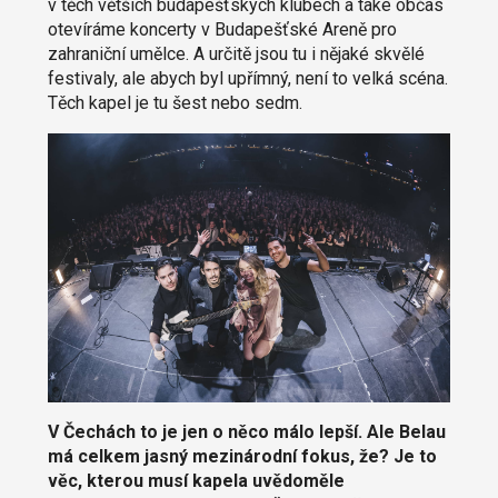
v těch větších budapešťských klubech a také občas
otevíráme koncerty v Budapešťské Areně pro
zahraniční umělce. A určitě jsou tu i nějaké skvělé
festivaly, ale abych byl upřímný, není to velká scéna.
Těch kapel je tu šest nebo sedm.
V Čechách to je jen o něco málo lepší. Ale Belau
má celkem jasný mezinárodní fokus, že? Je to
věc, kterou musí kapela uvědoměle