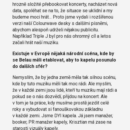
hrozně složité přebookovat koncerty, nacházet nová
data, spoléhat se na to, že situace se uklidní a my
budeme moci hrát… Proto jsme vydali i rozšířenou
verzi naší Colourwave desky s dalšími písněmi,
abychom alespoň udrželi nějakou publicitu.
Například Triple J byl pro nás ohromný cíl a letos
začali hrát naší muziku.
Existuje v Evropě nějaká národní scéna, kde by
se Belau měli etablovat, aby to kapelu posunulo
do dalších sfér?
Nemyslím, že by jedna země měla tak silnou scénu,
kde by tuto muziku měli tak moc rádi. Ale myslím,
že v každé zemi jsou lidé, kteří tu muziku mají rádi a
pokud se o nás dozvědí, přijdou na koncert. Ale
v tom je ta práce, kdy musíme prostě jezdit celé
roky a vybudovat si fanouškovskou základnu
v každé zemi. Jsme DYI kapela. Já jsem manažer,
booker, PR manažer kapely, Krisztian má zase na
starosti vizuály kapely.