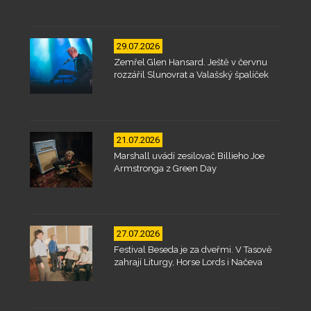
29.07.2026
Zemřel Glen Hansard. Ještě v červnu
rozzářil Slunovrat a Valašský špalíček
21.07.2026
Marshall uvádí zesilovač Billieho Joe
Armstronga z Green Day
27.07.2026
Festival Beseda je za dveřmi. V Tasově
zahrají Liturgy, Horse Lords i Načeva