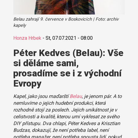
Belau zahrají 9. července v Boskovicích | Foto: archiv
kapely
Honza Hrbek
-
St, 07.07.2021 - 08:00
Péter Kedves (Belau): Vše
si děláme sami,
prosadíme se i z východní
Evropy
Kapel, jako jsou maďarští
Belau
, je jenom pár. A to
nemluvíme o jejich hudební produkci, která
rozhodně stojí za poslech. Jejich unikátnost je v
celistvosti a kvalitě, kterou umí vykřesat ze svého
DIY přístupu. Dva chlapi, Péter Kedves a Krisztian
Budzas, dokazují, že není potřeba label, není
potřeba manažer, není potřeba spousta lidí, pokud