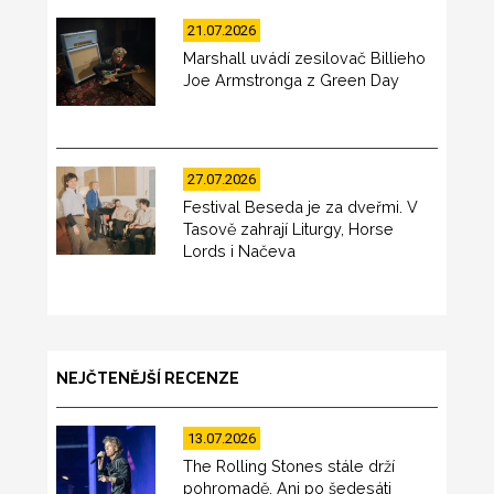
21.07.2026
Marshall uvádí zesilovač Billieho
Joe Armstronga z Green Day
27.07.2026
Festival Beseda je za dveřmi. V
Tasově zahrají Liturgy, Horse
Lords i Načeva
NEJČTENĚJŠÍ RECENZE
13.07.2026
The Rolling Stones stále drží
pohromadě. Ani po šedesáti