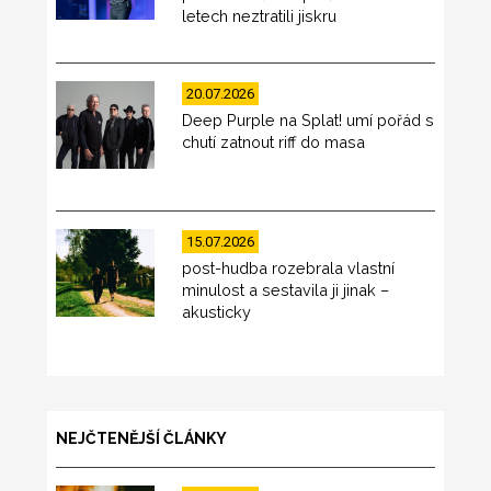
letech neztratili jiskru
20.07.2026
Deep Purple na Splat! umí pořád s
chutí zatnout riff do masa
15.07.2026
post-hudba rozebrala vlastní
minulost a sestavila ji jinak –
akusticky
NEJČTENĚJŠÍ ČLÁNKY