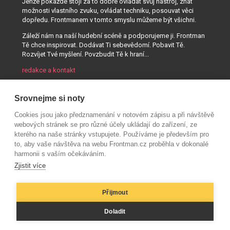
Jenže pokaždé stojí za to dobře ovládat svůj nástroj, znát
možnosti vlastního zvuku, ovládat techniku, posouvat věci
dopředu. Frontmanem v tomto smyslu můžeme být všichni.
Záleží nám na naší hudební scéně a podporujeme ji. Frontman
Tě chce inspirovat. Dodávat Ti sebevědomí. Pobavit Tě.
Rozvíjet Tvé myšlení. Povzbudit Tě k hraní...
redakce a kontakt
Srovnejme si noty
Cookies jsou jako předznamenání v notovém zápisu a při návštěvě
webových stránek se pro různé účely ukládají do zařízení, ze
kterého na naše stránky vstupujete. Používáme je především pro
to, aby vaše návštěva na webu Frontman.cz proběhla v dokonalé
harmonii s vaším očekáváním.
Zjistit více
Přijmout
© AUDIO PARTNER s.r.o.
Doladit