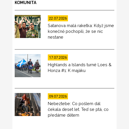
KOMUNITA
22.07.2026
Satanova malá raketka: Když jsme
konečně pochopili, že se nic
nestane
17.07.2026
Highlands a Islands turné Loes &
Honza #1: K majáku
09.07.2026
Nebeztebe: Co pošlem dál
čekala deset let. Teď se ptá, co
předáme dětem