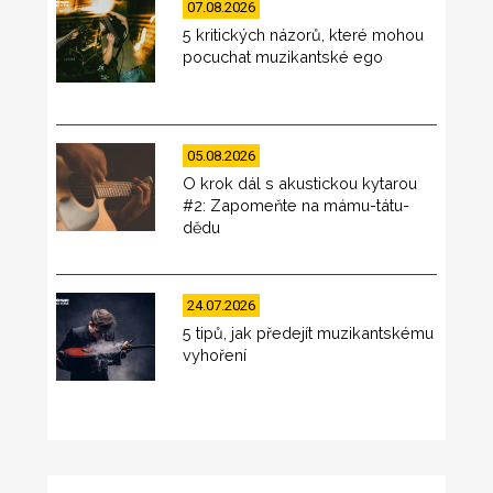
07.08.2026
5 kritických názorů, které mohou
pocuchat muzikantské ego
05.08.2026
O krok dál s akustickou kytarou
#2: Zapomeňte na mámu-tátu-
dědu
24.07.2026
5 tipů, jak předejít muzikantskému
vyhoření