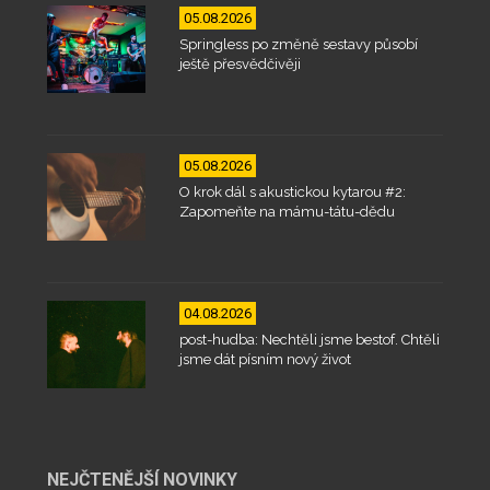
05.08.2026
Springless po změně sestavy působí
ještě přesvědčivěji
05.08.2026
O krok dál s akustickou kytarou #2:
Zapomeňte na mámu-tátu-dědu
04.08.2026
post-hudba: Nechtěli jsme bestof. Chtěli
jsme dát písním nový život
NEJČTENĚJŠÍ NOVINKY