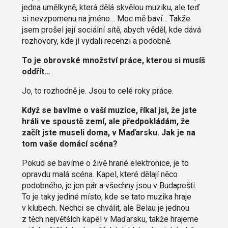
jedna umělkyně, která dělá skvělou muziku, ale teď
si nevzpomenu na jméno… Moc mě baví… Takže
jsem prošel její sociální sítě, abych věděl, kde dává
rozhovory, kde jí vydali recenzi a podobně.
To je obrovské množství práce, kterou si musíš
oddřít…
Jo, to rozhodně je. Jsou to celé roky práce.
Když se bavíme o vaší muzice, říkal jsi, že jste
hráli ve spoustě zemí, ale předpokládám, že
začít jste museli doma, v Maďarsku. Jak je na
tom vaše domácí scéna?
Pokud se bavíme o živě hrané elektronice, je to
opravdu malá scéna. Kapel, které dělají něco
podobného, je jen pár a všechny jsou v Budapešti.
To je taky jediné místo, kde se tato muzika hraje
v klubech. Nechci se chválit, ale Belau je jednou
z těch největších kapel v Maďarsku, takže hrajeme