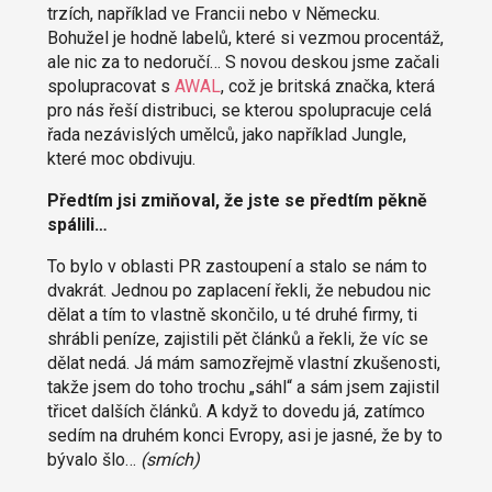
trzích, například ve Francii nebo v Německu.
Bohužel je hodně labelů, které si vezmou procentáž,
ale nic za to nedoručí… S novou deskou jsme začali
spolupracovat s
AWAL
, což je britská značka, která
pro nás řeší distribuci, se kterou spolupracuje celá
řada nezávislých umělců, jako například Jungle,
které moc obdivuju.
Předtím jsi zmiňoval, že jste se předtím pěkně
spálili…
To bylo v oblasti PR zastoupení a stalo se nám to
dvakrát. Jednou po zaplacení řekli, že nebudou nic
dělat a tím to vlastně skončilo, u té druhé firmy, ti
shrábli peníze, zajistili pět článků a řekli, že víc se
dělat nedá. Já mám samozřejmě vlastní zkušenosti,
takže jsem do toho trochu „sáhl“ a sám jsem zajistil
třicet dalších článků. A když to dovedu já, zatímco
sedím na druhém konci Evropy, asi je jasné, že by to
bývalo šlo…
(smích)