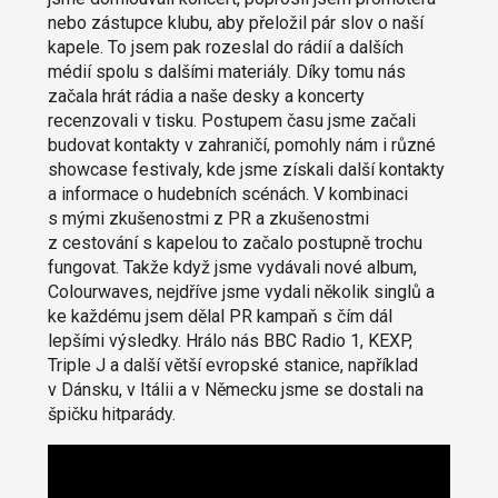
nebo zástupce klubu, aby přeložil pár slov o naší
kapele. To jsem pak rozeslal do rádií a dalších
médií spolu s dalšími materiály. Díky tomu nás
začala hrát rádia a naše desky a koncerty
recenzovali v tisku. Postupem času jsme začali
budovat kontakty v zahraničí, pomohly nám i různé
showcase festivaly, kde jsme získali další kontakty
a informace o hudebních scénách. V kombinaci
s mými zkušenostmi z PR a zkušenostmi
z cestování s kapelou to začalo postupně trochu
fungovat. Takže když jsme vydávali nové album,
Colourwaves, nejdříve jsme vydali několik singlů a
ke každému jsem dělal PR kampaň s čím dál
lepšími výsledky. Hrálo nás BBC Radio 1, KEXP,
Triple J a další větší evropské stanice, například
v Dánsku, v Itálii a v Německu jsme se dostali na
špičku hitparády.