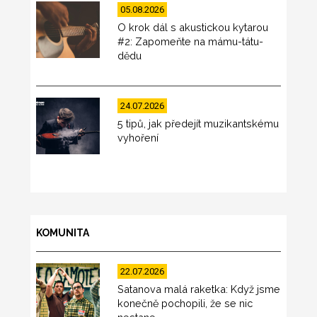
05.08.2026
O krok dál s akustickou kytarou
#2: Zapomeňte na mámu-tátu-
dědu
24.07.2026
5 tipů, jak předejít muzikantskému
vyhoření
KOMUNITA
22.07.2026
Satanova malá raketka: Když jsme
konečně pochopili, že se nic