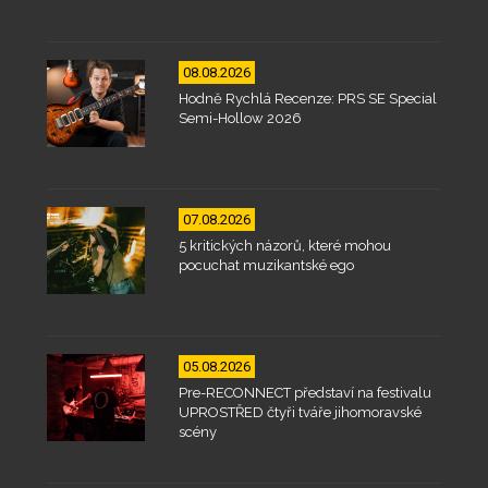
08.08.2026
Hodně Rychlá Recenze: PRS SE Special
Semi-Hollow 2026
07.08.2026
5 kritických názorů, které mohou
pocuchat muzikantské ego
05.08.2026
Pre-RECONNECT představí na festivalu
UPROSTŘED čtyři tváře jihomoravské
scény