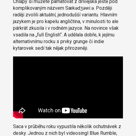
Chlapy si můžete pamatovat z dřívějška ještě pod
komplikovaným názvem Sækədʒəwiːə. Později
raději zvolili aktuální, jednodušší variantu. Hlavním
jazykem je pro kapelu angličtina, v minulosti to ale
párkrát zkusila i v rodném jazyce. Na novince však
vsadila na „full English“. A udělala dobře, k jejímu
alternativnímu rocku s prvky grunge či indie
kytarovek sedí tak nějak přirozeněji.
Saca v průběhu roku vypustila několik ochutnávek z
desky. Jednou z nich byl videosingl Blue Rumble,