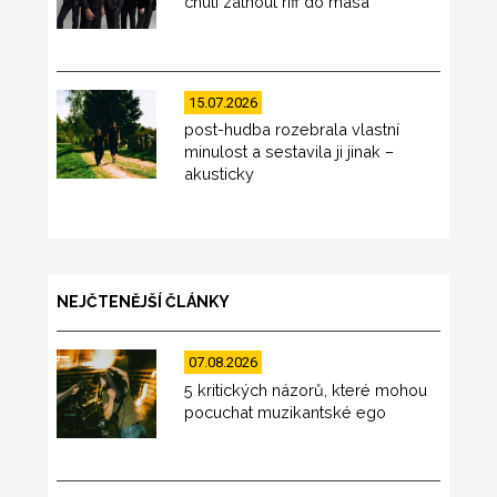
chutí zatnout riff do masa
15.07.2026
post-hudba rozebrala vlastní
minulost a sestavila ji jinak –
akusticky
NEJČTENĚJŠÍ ČLÁNKY
07.08.2026
5 kritických názorů, které mohou
pocuchat muzikantské ego