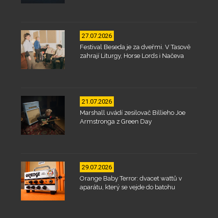
27.07.2026
Festival Beseda je za dveřmi. V Tasově
zahrají Liturgy, Horse Lords i Načeva
21.07.2026
Marshall uvádí zesilovač Billieho Joe
Armstronga z Green Day
29.07.2026
Orange Baby Terror: dvacet wattů v
aparátu, který se vejde do batohu