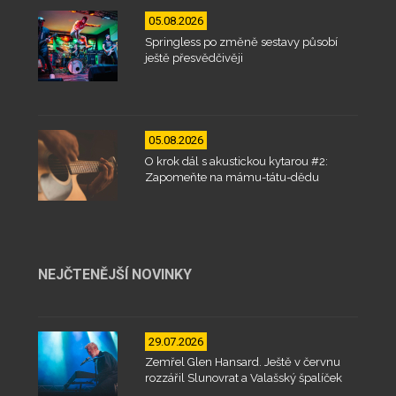
05.08.2026
Springless po změně sestavy působí
ještě přesvědčivěji
05.08.2026
O krok dál s akustickou kytarou #2:
Zapomeňte na mámu-tátu-dědu
NEJČTENĚJŠÍ NOVINKY
29.07.2026
Zemřel Glen Hansard. Ještě v červnu
rozzářil Slunovrat a Valašský špalíček