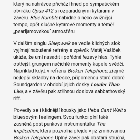
který na nahrávce přichází hned po sympatickém
otvíráku
Opus 412
s rozparáděnými kytarami v
závěru.
Blue Rumble
nabídne o něco svižnější
tempo, opět slušné kytarové momenty a téměř
„pearljamovskou“ atmosféru.
V dalším singlu
Sleepwalk
se vedle klidných slok
vyjímají nabušené refrény a zpěvák Matěj Vašíček
ukáže, že umí nasadit i pořádně řezavý hlas. Tyhle
ostřejší, grungem načichlé momenty kapele svědčí.
Například když v refrénu
Broken Telephone
, zřejmě
nejlepší skladby na desce, připomenou staré dobré
Soundgarden v období jejich desky
Louder Than
Live
, a v závěru pak střihnou doslova sabbathovský
riff.
Povedly se i klidnější kousky jako třeba
Can’t Wait
s
bluesovým feelingem. Svou funkci plní také
zasněná post punková instrumentálka
The
Implication
, která pozvolna přejde v již zmiňovanou
Broken Telephone
. Úplný závěr pak obstará stručná,