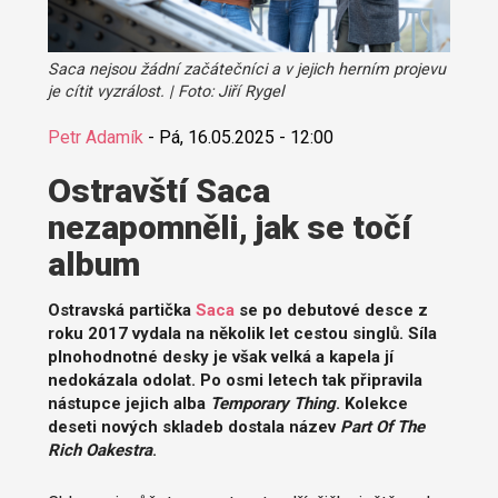
Saca nejsou žádní začátečníci a v jejich herním projevu
je cítit vyzrálost. | Foto: Jiří Rygel
Petr Adamík
-
Pá, 16.05.2025 - 12:00
Ostravští Saca
nezapomněli, jak se točí
album
Ostravská partička
Saca
se po debutové desce z
roku 2017 vydala na několik let cestou singlů. Síla
plnohodnotné desky je však velká a kapela jí
nedokázala odolat. Po osmi letech tak připravila
nástupce jejich alba
Temporary Thing
. Kolekce
deseti nových skladeb dostala název
Part Of The
Rich Oakestra
.