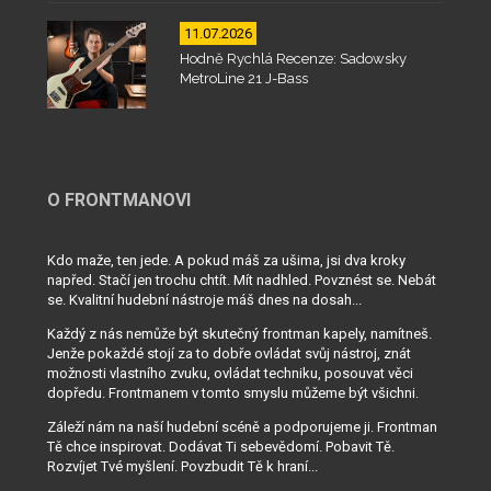
11.07.2026
Hodně Rychlá Recenze: Sadowsky
MetroLine 21 J-Bass
O FRONTMANOVI
Kdo maže, ten jede. A pokud máš za ušima, jsi dva kroky
napřed. Stačí jen trochu chtít. Mít nadhled. Povznést se. Nebát
se. Kvalitní hudební nástroje máš dnes na dosah...
Každý z nás nemůže být skutečný frontman kapely, namítneš.
Jenže pokaždé stojí za to dobře ovládat svůj nástroj, znát
možnosti vlastního zvuku, ovládat techniku, posouvat věci
dopředu. Frontmanem v tomto smyslu můžeme být všichni.
Záleží nám na naší hudební scéně a podporujeme ji. Frontman
Tě chce inspirovat. Dodávat Ti sebevědomí. Pobavit Tě.
Rozvíjet Tvé myšlení. Povzbudit Tě k hraní...