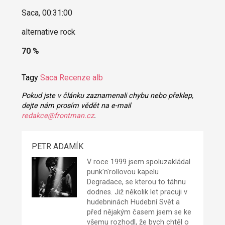
Saca, 00:31:00
alternative rock
70 %
Tagy
Saca
Recenze alb
Pokud jste v článku zaznamenali chybu nebo překlep,
dejte nám prosím vědět na e-mail
redakce@frontman.cz
.
PETR ADAMÍK
V roce 1999 jsem spoluzakládal
punk'n'rollovou kapelu
Degradace
, se kterou to táhnu
dodnes. Již několik let pracuji v
hudebninách Hudební Svět a
před nějakým časem jsem se ke
všemu rozhodl, že bych chtěl o