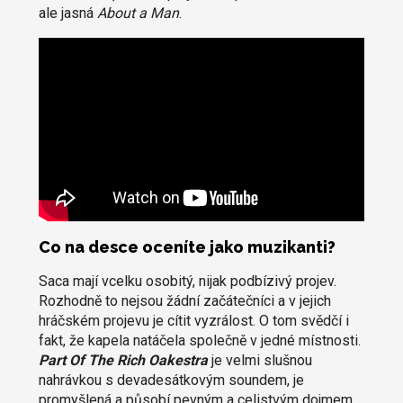
ale jasná
About a Man
.
Co na desce oceníte jako muzikanti?
Saca mají vcelku osobitý, nijak podbízivý projev.
Rozhodně to nejsou žádní začátečníci a v jejich
hráčském projevu je cítit vyzrálost. O tom svědčí i
fakt, že kapela natáčela společně v jedné místnosti.
Part Of The Rich Oakestra
je velmi slušnou
nahrávkou s devadesátkovým soundem, je
promyšlená a působí pevným a celistvým dojmem.