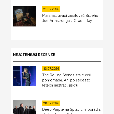
21.07.2026
Marshall uvádí zesilovač Billieho
Joe Armstronga z Green Day
NEJČTENĚJŠÍ RECENZE
13.07.2026
The Rolling Stones stále drží
pohromadě. Ani po šedesáti
letech neztratili jiskru
20.07.2026
Deep Purple na Splat! umí pořád s