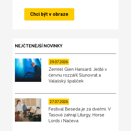
NEJČTENĚJŠÍ NOVINKY
29.07.2026
Zemřel Glen Hansard. Ještě v
červnu rozzářil Slunovrat a
Valašský špalíček
27.07.2026
Festival Beseda je za dveřmi. V
Tasově zahrají Liturgy, Horse
Lords i Načeva