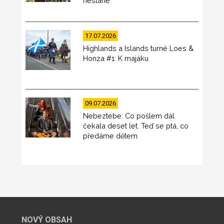
nestane
17.07.2026
Highlands a Islands turné Loes &
Honza #1: K majáku
09.07.2026
Nebeztebe: Co pošlem dál
čekala deset let. Teď se ptá, co
předáme dětem
NOVÝ OBSAH