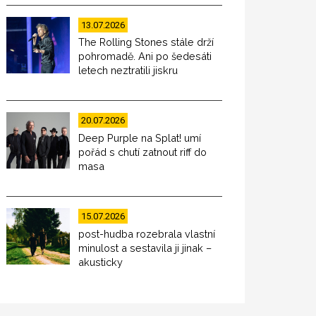
13.07.2026
The Rolling Stones stále drží
pohromadě. Ani po šedesáti
letech neztratili jiskru
20.07.2026
Deep Purple na Splat! umí
pořád s chutí zatnout riff do
masa
15.07.2026
post-hudba rozebrala vlastní
minulost a sestavila ji jinak –
akusticky