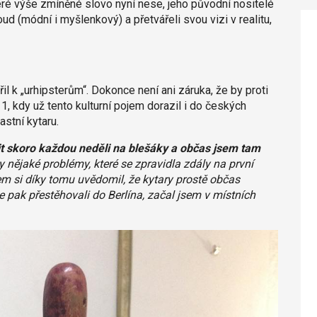
teré výše zmíněné slovo nyní nese, jeho původní nositelé
roud (módní i myšlenkový) a přetvářeli svou vizi v realitu,
il k „urhipsterům“. Dokonce není ani záruka, že by proti
, kdy už tento kulturní pojem dorazil i do českých
astní kytaru.
t skoro každou neděli na blešáky a občas jsem tam
y nějaké problémy, které se zpravidla zdály na první
em si díky tomu uvědomil, že kytary prostě občas
 pak přestěhovali do Berlína, začal jsem v místních