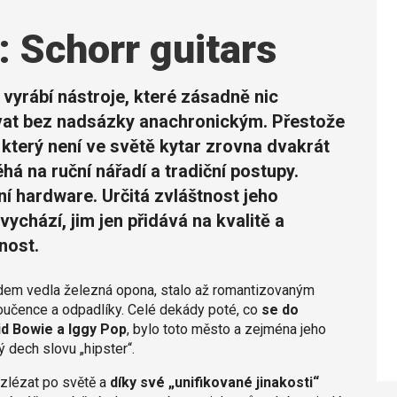
: Schorr guitars
ě vyrábí nástroje, které zásadně nic
zvat bez nadsázky anachronickým. Přestože
 který není ve světě kytar zrovna dvakrát
éhá na ruční nářadí a tradiční postupy.
í hardware. Určitá zvláštnost jeho
 vychází, jim jen přidává na kvalitě a
nost.
tředem vedla železná opona, stalo až romantizovaným
yloučence a odpadlíky. Celé dekády poté, co
se do
id Bowie a Iggy Pop
, bylo toto město a zejména jeho
ý dech slovu „hipster“.
ozlézat po světě a
díky své „unifikované jinakosti“