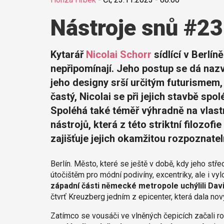
Nástroje snů #23
Kytarář
Nicolai Schorr
sídlící v Berlín
nepřipomínají. Jeho postup se dá na
jeho designy srší určitým futurismem,
častý, Nicolai se při jejich stavbě spol
Spoléhá také téměř výhradně na vlastn
nástrojů, která z této striktní filozofie
zajišťuje jejich okamžitou rozpoznatel
Berlín. Město, které se ještě v době, kdy jeho s
útočištěm pro módní podivíny, excentriky, ale i v
západní části německé metropole uchýlili Dav
čtvrť Kreuzberg jedním z epicenter, která dala nov
Zatímco se vousáči ve vlněných čepicích začali r