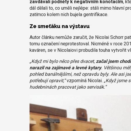
zavdávali podněty k negativním konotacím
, k
dál dělali to, co uměli nejlépe: stáli mimo hlavní p
zatímco kolem nich bujela gentrifikace.
Ze smeťáku na výstavu
Autor článku nemůže zaručit, že Nicolai Schorr patř
tomu označení neprotestoval. Nicméně v roce 2011
kaváren, se v Nicolaiovi probudila touha vytvořit vl
„Když mi bylo něco přes dvacet,
začal jsem chodi
narazil na zajímavé a levné kytary
. Většinou měl
pohled banálnějšími, než opravdu byly. Ale asi js
potřebují opravit,“
vzpomíná Nicolai.
„Když jsme se
hudebninách pracovat jako servisák.“