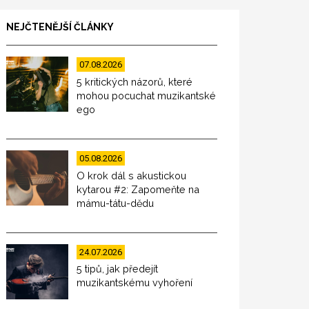
NEJČTENĚJŠÍ ČLÁNKY
07.08.2026
5 kritických názorů, které
mohou pocuchat muzikantské
ego
05.08.2026
O krok dál s akustickou
kytarou #2: Zapomeňte na
mámu-tátu-dědu
24.07.2026
5 tipů, jak předejít
muzikantskému vyhoření