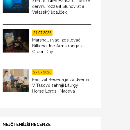
Zemřel Glen Hansard. Ještě v
červnu rozzářil Slunovrat a
Valašský špalíček
21.07.2026
Marshall uvádí zesilovač
Billieho Joe Armstronga z
Green Day
27.07.2026
Festival Beseda je za dveřmi.
V Tasově zahrají Liturgy,
Horse Lords i Načeva
NEJČTENĚJŠÍ RECENZE