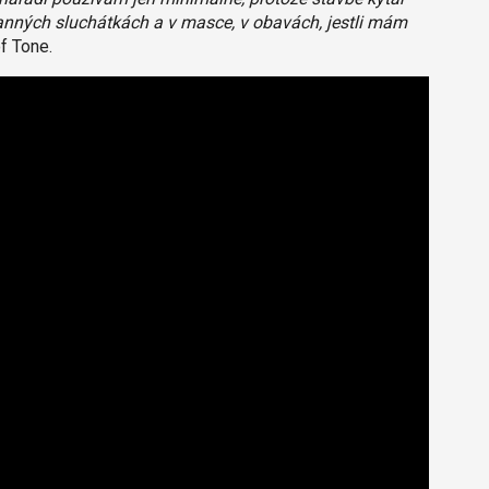
ranných sluchátkách a v masce, v obavách, jestli mám
f Tone.