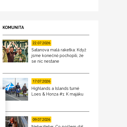
KOMUNITA
22.07.2026
Satanova malá raketka: Když
jsme konečně pochopili, že
se nic nestane
17.07.2026
Highlands a Islands turné
Loes & Honza #1: K majáku
09.07.2026
Nebeztebe: Co pošlem dál