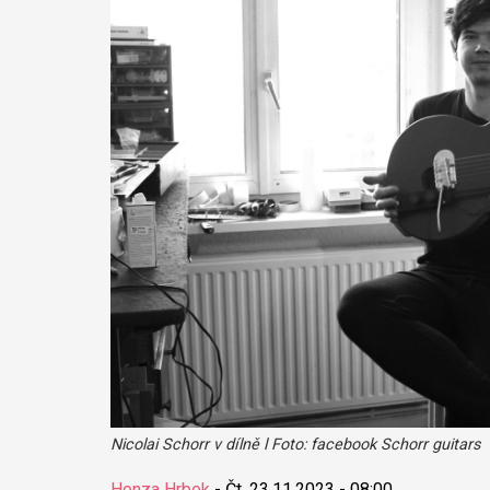
Nicolai Schorr v dílně l Foto: facebook Schorr guitars
Honza Hrbek
-
Čt, 23.11.2023 - 08:00