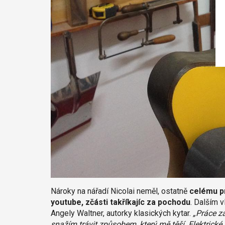
Nároky na nářadí Nicolai neměl, ostatně
celému pr
youtube, zčásti takříkajíc za pochodu
. Dalším v
Angely Waltner, autorky klasických kytar.
„Práce za
snažím trávit způsobem, který mě těší. Elektrick