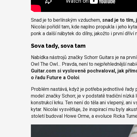
Snad je to berlínským vzduchem,
snad je to tím, 
Nicolai pořídil tam, kde naplno propukla i jeho kyt
ponk a další nábytek do dílny, jakožto i první dříví 
Sova tady, sova tam
Nabídka nástrojů značky Schorr Guitars je na prv
Owl The Owl... Pravda, není to nejpřehlednější nabíd
Guitar.com si vysloveně pochvaloval, jak přímo
o řadu Future a Ooloi
.
Problém nastává, když je potřeba jednotlivé řady p
model značky Schorr, je v podstatě tradiční nízká
konstrukcí krku. Ten není do těla ani vlepený, ani
kytar. Nicolai vysvětluje, že inspirací mu byly aku
století budoval Howe Orme, a evoluce Ricka Turn