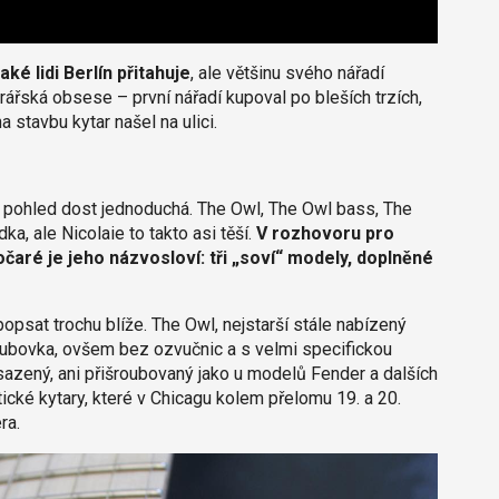
jaké lidi Berlín přitahuje
, ale většinu svého nářadí
arářská obsese – první nářadí kupoval po bleších trzích,
na stavbu kytar našel na ulici.
ní pohled dost jednoduchá. The Owl, The Owl bass, The
ka, ale Nicolaie to takto asi těší.
V rozhovoru pro
čaré je jeho názvosloví: tři „soví“ modely, doplněné
opsat trochu blíže. The Owl, nejstarší stále nabízený
 lubovka, ovšem bez ozvučnic a s velmi specifickou
 vsazený, ani přišroubovaný jako u modelů Fender a dalších
stické kytary, které v Chicagu kolem přelomu 19. a 20.
era.