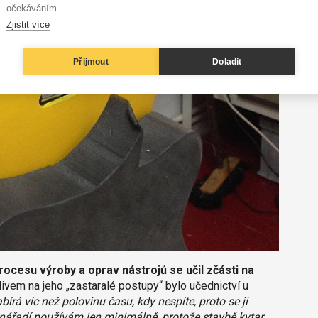
očekáváním.
Zjistit více
Přijmout
Doladit
ocesu výroby a oprav nástrojů se učil zčásti na
livem na jeho „zastaralé postupy“ bylo učednictví u
bírá víc než polovinu času, kdy nespíte, proto se ji
é nářadí používám jen minimálně, protože stavbě kytar