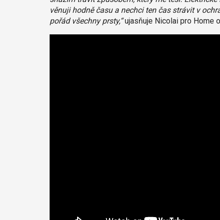
věnuji hodně času a nechci ten čas strávit v och
pořád všechny prsty,“
ujasňuje Nicolai pro Home o