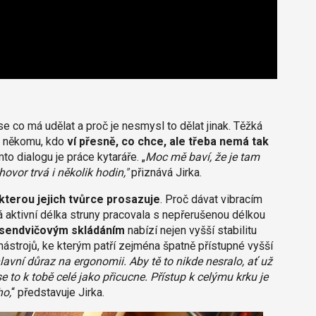
 se co má udělat a proč je nesmysl to dělat jinak. Těžká
it někomu, kdo
ví přesně, co chce, ale třeba nemá tak
omto dialogu je práce kytaráře. „
Moc mě baví, že je tam
vor trvá i několik hodin,"
přiznává Jirka.
kterou jejich tvůrce prosazuje
. Proč dávat vibracím
lá aktivní délka struny pracovala s nepřerušenou délkou
 sendvičovým skládáním
nabízí nejen vyšší stabilitu
nástrojů, ke kterým patří zejména špatně přístupné vyšší
lavní důraz na ergonomii. Aby tě to nikde nesralo, ať už
se to k tobě celé jako přicucne. Přístup k celýmu krku je
ho,
“ představuje Jirka.