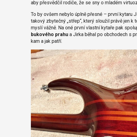
aby přesvědčil rodiče, že se sny o mladém virtuoz
To by ovšem nebylo úplně přesné – první kytaru Ji
takový zbytečný „střep“, který sloužil právě jen k 
myslí vážně. Na oné první vlastní kytaře pak spolu
bukového prahu
a Jirka běhal po obchodech s pra
kam a jak patří.