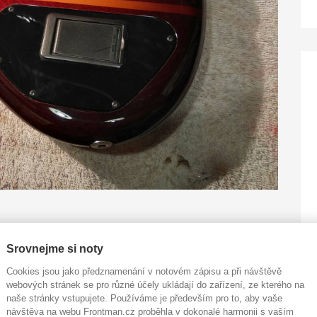
 tam postaví kytaru,
“ říká Jirka na úvod. Ale nakonec to
Srovnejme si noty
několika let stal vyhledávaný kytarář, který se ke hraní
 že Jirka se nikdy nebál výzev. Naopak, jak sám říká,
Cookies jsou jako předznamenání v notovém zápisu a při návštěvě
erou ve svém řemeslu našel
: „
Jsou kolegové, kteří jsou
webových stránek se pro různé účely ukládají do zařízení, ze kterého na
. I z toho důvodu, že když mě něco přestane bavit, jdu k
naše stránky vstupujete. Používáme je především pro to, aby vaše
návštěva na webu Frontman.cz proběhla v dokonalé harmonii s vaším
třeba k akustice.
“