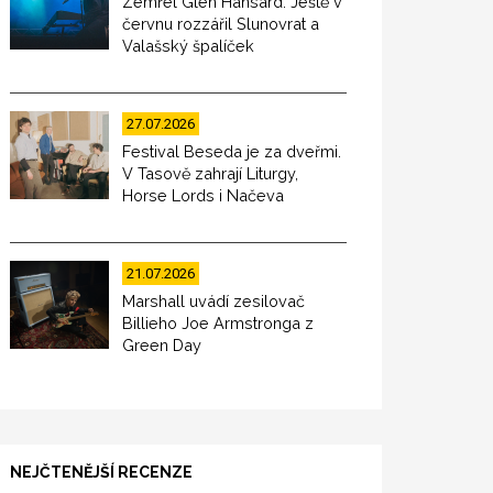
Zemřel Glen Hansard. Ještě v
červnu rozzářil Slunovrat a
Valašský špalíček
27.07.2026
Festival Beseda je za dveřmi.
V Tasově zahrají Liturgy,
Horse Lords i Načeva
21.07.2026
Marshall uvádí zesilovač
Billieho Joe Armstronga z
Green Day
NEJČTENĚJŠÍ RECENZE