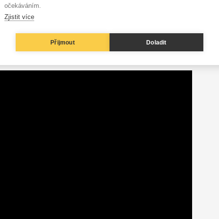
očekáváním.
 coby klidné, voňavé práce. Pravda je však taková, že
je
Zjistit více
muzikanti jsou převážně noční tvorové, což se špatně
Přijmout
Doladit
určitě basista Jiří Veselý: