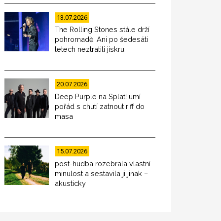
13.07.2026
The Rolling Stones stále drží
pohromadě. Ani po šedesáti
letech neztratili jiskru
20.07.2026
Deep Purple na Splat! umí
pořád s chutí zatnout riff do
masa
15.07.2026
post-hudba rozebrala vlastní
minulost a sestavila ji jinak –
akusticky