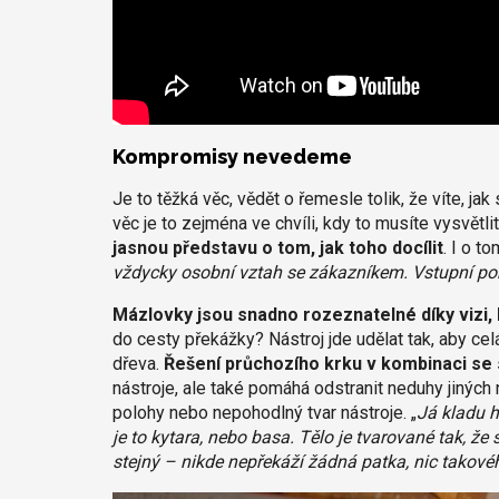
Kompromisy nevedeme
Je to těžká věc, vědět o řemesle tolik, že víte, jak
věc je to zejména ve chvíli, kdy to musíte vysvětl
jasnou představu o tom, jak toho docílit
. I o t
vždycky osobní vztah se zákazníkem. Vstupní poho
Mázlovky jsou snadno rozeznatelné díky vizi, 
do cesty překážky? Nástroj jde udělat tak, aby ce
dřeva.
Řešení průchozího krku v kombinaci se
nástroje, ale také pomáhá odstranit neduhy jiných 
polohy nebo nepohodlný tvar nástroje. „
Já kladu h
je to kytara, nebo basa. Tělo je tvarované tak, že 
stejný – nikde nepřekáží žádná patka, nic takové