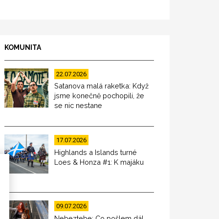
KOMUNITA
22.07.2026
Satanova malá raketka: Když
jsme konečně pochopili, že
se nic nestane
17.07.2026
Highlands a Islands turné
Loes & Honza #1: K majáku
09.07.2026
Nebeztebe: Co pošlem dál