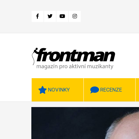
Přejít
k
hlavnímu
obsahu
NOVINKY
RECENZE