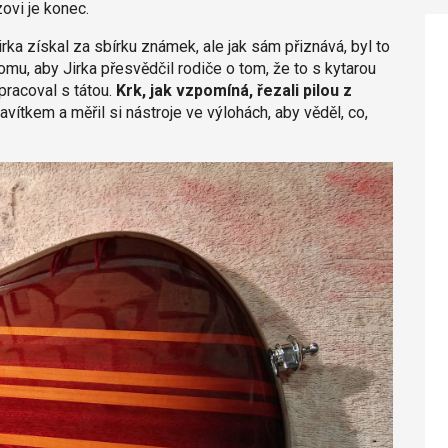
ovi je konec.
rka získal za sbírku známek, ale jak sám přiznává, byl to
tomu, aby Jirka přesvědčil rodiče o tom, že to s kytarou
pracoval s tátou.
Krk, jak vzpomíná, řezali pilou z
vítkem a měřil si nástroje ve výlohách, aby věděl, co,