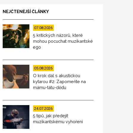
NEJČTENĚJŠÍ ČLÁNKY
07.08.2026
5 kritických názorů, které
mohou pocuchat muzikantské
ego
05.08.2026
O krok dál s akustickou
kytarou #2: Zapomeňte na
mámu-tátu-dědu
24.07.2026
5 tipů, jak předejít
muzikantskému vyhoření