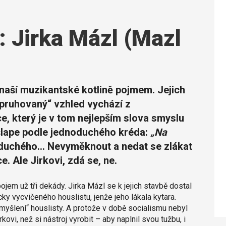
: Jirka Mázl (Mazl
naší muzikantské kotlině pojmem. Jejich
„pruhovaný“ vzhled vychází z
e, který je v tom nejlepším slova smyslu
šlape podle jednoduchého kréda:
„Na
oduchého... Nevyměknout a nedat se zlákat
Ale Jirkovi, zdá se, ne.
pojem už tři dekády. Jirka Mázl se k jejich stavbě dostal
icky vycvičeného houslistu, jenže jeho lákala kytara.
 myšlení“ houslisty. A protože v době socialismu nebyl
kovi, než si nástroj vyrobit – aby naplnil svou tužbu, i