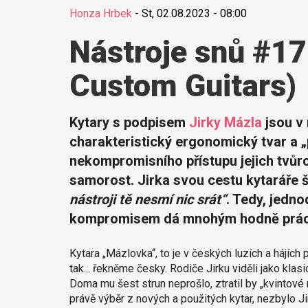
Honza Hrbek
-
St, 02.08.2023 - 08:00
Nástroje snů #17
Custom Guitars)
Kytary s podpisem
Jirky Mázla
jsou v 
charakteristický ergonomický tvar a 
nekompromisního přístupu jejich tvůrc
samorost. Jirka svou cestu kytaráře 
nástroji tě nesmí nic srát“
. Tedy, jedn
kompromisem dá mnohým hodně práce. 
Kytara „Mázlovka“, to je v českých luzích a hájích 
tak... řekněme česky. Rodiče Jirku viděli jako klas
Doma mu šest strun neprošlo, ztratil by „kvintové
právě výběr z nových a použitých kytar, nezbylo Jir