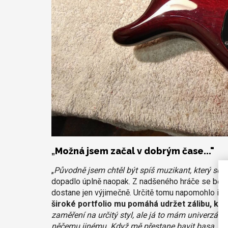
„
Možná jsem začal v dobrým čase..."
„
Původně jsem chtěl být spíš muzikant, který sem
dopadlo úplně naopak. Z nadšeného hráče se během 
dostane jen výjimečně. Určitě tomu napomohlo i to,
široké portfolio mu pomáhá udržet zálibu, kt
zaměření na určitý styl, ale já to mám univerzální
něčemu jinému. Když mě přestane bavit basa, jdu 