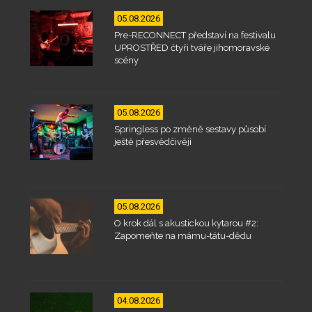
05.08.2026
Pre-RECONNECT představí na festivalu
UPROSTŘED čtyři tváře jihomoravské
scény
05.08.2026
Springless po změně sestavy působí
ještě přesvědčivěji
05.08.2026
O krok dál s akustickou kytarou #2:
Zapomeňte na mámu-tátu-dědu
04.08.2026