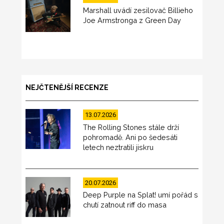
Marshall uvádí zesilovač Billieho
Joe Armstronga z Green Day
NEJČTENĚJŠÍ RECENZE
13.07.2026
The Rolling Stones stále drží
pohromadě. Ani po šedesáti
letech neztratili jiskru
20.07.2026
Deep Purple na Splat! umí pořád s
chutí zatnout riff do masa