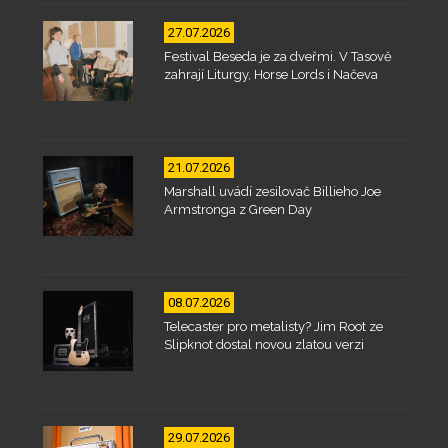
27.07.2026
Festival Beseda je za dveřmi. V Tasově
zahrají Liturgy, Horse Lords i Načeva
21.07.2026
Marshall uvádí zesilovač Billieho Joe
Armstronga z Green Day
08.07.2026
Telecaster pro metalisty? Jim Root ze
Slipknot dostal novou zlatou verzi
29.07.2026