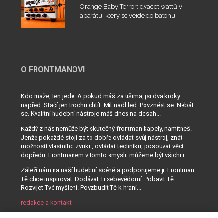
Orange Baby Terror: dvacet wattů v
aparátu, který se vejde do batohu
O FRONTMANOVI
Kdo maže, ten jede. A pokud máš za ušima, jsi dva kroky
napřed. Stačí jen trochu chtít. Mít nadhled. Povznést se. Nebát
se. Kvalitní hudební nástroje máš dnes na dosah...
Každý z nás nemůže být skutečný frontman kapely, namítneš.
Jenže pokaždé stojí za to dobře ovládat svůj nástroj, znát
možnosti vlastního zvuku, ovládat techniku, posouvat věci
dopředu. Frontmanem v tomto smyslu můžeme být všichni.
Záleží nám na naší hudební scéně a podporujeme ji. Frontman
Tě chce inspirovat. Dodávat Ti sebevědomí. Pobavit Tě.
Rozvíjet Tvé myšlení. Povzbudit Tě k hraní...
redakce a kontakt