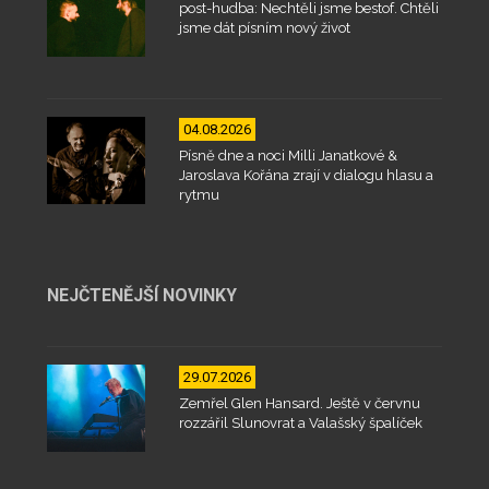
post-hudba: Nechtěli jsme bestof. Chtěli
jsme dát písním nový život
04.08.2026
Písně dne a noci Milli Janatkové &
Jaroslava Kořána zrají v dialogu hlasu a
rytmu
NEJČTENĚJŠÍ NOVINKY
29.07.2026
Zemřel Glen Hansard. Ještě v červnu
rozzářil Slunovrat a Valašský špalíček