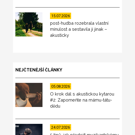
15.07.2026
post-hudba rozebrala vlastní
minulost a sestavila ji jinak –
akusticky
NEJČTENĚJŠÍ ČLÁNKY
05.08.2026
O krok dál s akustickou kytarou
#2: Zapomeňte na mámu-tátu-
dědu
24.07.2026
5 tipů, jak předejít muzikantskému