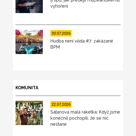
vyhoření
30.07.2026
Hudba není věda #7: zakázané
BPM
KOMUNITA
22.07.2026
Satanova malá raketka: Když jsme
konečně pochopili, že se nic
nestane