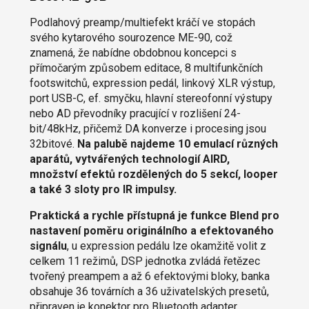
Podlahový preamp/multiefekt kráčí ve stopách
svého kytarového sourozence ME-90, což
znamená, že nabídne obdobnou koncepci s
přímočarým způsobem editace, 8 multifunkčních
footswitchů, expression pedál, linkový XLR výstup,
port USB-C, ef. smyčku, hlavní stereofonní výstupy
nebo AD převodníky pracující v rozlišení 24-
bit/48kHz, přičemž DA konverze i procesing jsou
32bitové.
Na palubě najdeme 10 emulací různých
aparátů, vytvářených technologií AIRD,
množství efektů rozdělených do 5 sekcí, looper
a také 3 sloty pro IR impulsy.
Praktická a rychle přístupná je funkce Blend pro
nastavení poměru originálního a efektovaného
signálu
, u expression pedálu lze okamžitě volit z
celkem 11 režimů, DSP jednotka zvládá řetězec
tvořený preampem a až 6 efektovými bloky, banka
obsahuje 36 továrních a 36 uživatelských presetů,
připraven je konektor pro Bluetooth adapter,