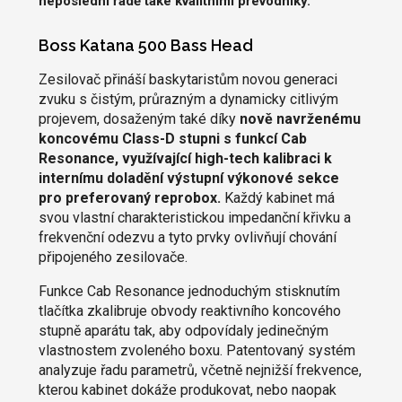
neposlední řadě také kvalitními převodníky.
Boss Katana 500 Bass Head
Zesilovač přináší baskytaristům novou generaci
zvuku s čistým, průrazným a dynamicky citlivým
projevem, dosaženým také díky
nově navrženému
koncovému Class-D stupni s funkcí Cab
Resonance, využívající high-tech kalibraci k
internímu doladění výstupní výkonové sekce
pro preferovaný reprobox.
Každý kabinet má
svou vlastní charakteristickou impedanční křivku a
frekvenční odezvu a tyto prvky ovlivňují chování
připojeného zesilovače.
Funkce Cab Resonance jednoduchým stisknutím
tlačítka zkalibruje obvody reaktivního koncového
stupně aparátu tak, aby odpovídaly jedinečným
vlastnostem zvoleného boxu. Patentovaný systém
analyzuje řadu parametrů, včetně nejnižší frekvence,
kterou kabinet dokáže produkovat, nebo naopak