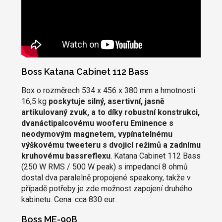
Boss Katana Cabinet 112 Bass
Box o rozměrech 534 x 456 x 380 mm a hmotnosti
16,5 kg
poskytuje silný, asertivní, jasně
artikulovaný zvuk, a to díky robustní konstrukci,
dvanáctipalcovému wooferu Eminence s
neodymovým magnetem, vypínatelnému
výškovému tweeteru s dvojicí režimů a zadnímu
kruhovému bassreflexu
. Katana Cabinet 112 Bass
(250 W RMS / 500 W peak) s impedancí 8 ohmů
dostal dva paralelně propojené speakony, takže v
případě potřeby je zde možnost zapojení druhého
kabinetu. Cena: cca 830 eur.
Boss ME-90B