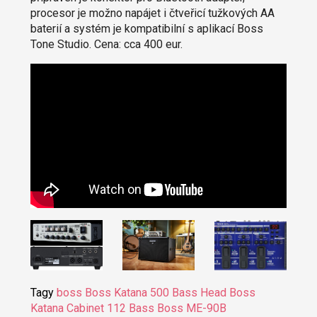
procesor je možno napájet i čtveřicí tužkových AA
baterií a systém je kompatibilní s aplikací Boss
Tone Studio. Cena: cca 400 eur.
Tagy
boss
Boss Katana 500 Bass Head
Boss
Katana Cabinet 112 Bass
Boss ME-90B