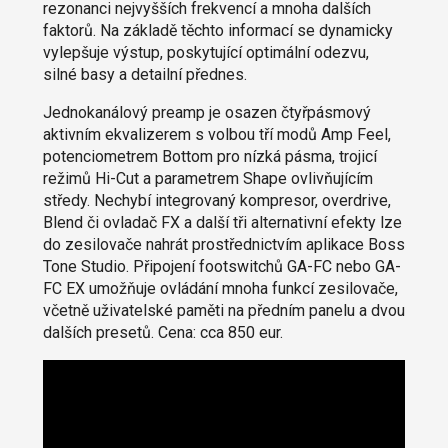
rezonanci nejvyšších frekvencí a mnoha dalších
faktorů. Na základě těchto informací se dynamicky
vylepšuje výstup, poskytující optimální odezvu,
silné basy a detailní přednes.
Jednokanálový preamp je osazen čtyřpásmový
aktivním ekvalizerem s volbou tří modů Amp Feel,
potenciometrem Bottom pro nízká pásma, trojicí
režimů Hi-Cut a parametrem Shape ovlivňujícím
středy. Nechybí integrovaný kompresor, overdrive,
Blend či ovladač FX a další tři alternativní efekty lze
do zesilovače nahrát prostřednictvím aplikace Boss
Tone Studio. Připojení footswitchů GA-FC nebo GA-
FC EX umožňuje ovládání mnoha funkcí zesilovače,
včetně uživatelské paměti na předním panelu a dvou
dalších presetů. Cena: cca 850 eur.