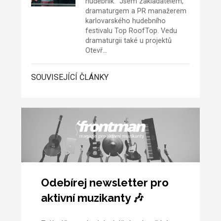
hudebník. Jsem zakladatelem,
dramaturgem a PR manažerem
karlovarského hudebního
festivalu
Top RoofTop
. Vedu
dramaturgii také u projektů
Otevř…
SOUVISEJÍCÍ ČLÁNKY
Odebírej newsletter pro
aktivní muzikanty 🎶