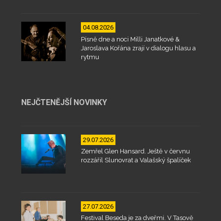
04.08.2026
Písně dne a noci Milli Janatkové &
Jaroslava Kořána zrají v dialogu hlasu a
rytmu
NEJČTENĚJŠÍ NOVINKY
29.07.2026
Zemřel Glen Hansard. Ještě v červnu
rozzářil Slunovrat a Valašský špalíček
27.07.2026
Festival Beseda je za dveřmi. V Tasově