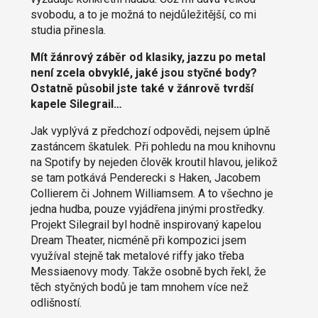
svobodu, a to je možná to nejdůležitější, co mi
studia přinesla.
Mít žánrový záběr od klasiky, jazzu po metal
není zcela obvyklé, jaké jsou styčné body?
Ostatně působil jste také v žánrově tvrdší
kapele Silegrail…
Jak vyplývá z předchozí odpovědi, nejsem úplně
zastáncem škatulek. Při pohledu na mou knihovnu
na Spotify by nejeden člověk kroutil hlavou, jelikož
se tam potkává Penderecki s Haken, Jacobem
Collierem či Johnem Williamsem. A to všechno je
jedna hudba, pouze vyjádřena jinými prostředky.
Projekt Silegrail byl hodně inspirovaný kapelou
Dream Theater, nicméně při kompozici jsem
využíval stejně tak metalové riffy jako třeba
Messiaenovy mody. Takže osobně bych řekl, že
těch styčných bodů je tam mnohem více než
odlišností.