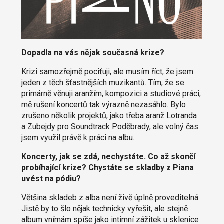
Dopadla na vás nějak současná krize?
Krizi samozřejmě pociťuji, ale musím říct, že jsem
jeden z těch šťastnějších muzikantů. Tím, že se
primárně věnuji aranžím, kompozici a studiové práci,
mě rušení koncertů tak výrazně nezasáhlo. Bylo
zrušeno několik projektů, jako třeba aranž Lotranda
a Zubejdy pro Soundtrack Poděbrady, ale volný čas
jsem využil právě k práci na albu.
Koncerty, jak se zdá, nechystáte. Co až skončí
probíhající krize? Chystáte se skladby z Piana
uvést na pódiu?
Většina skladeb z alba není živě úplně proveditelná.
Jistě by to šlo nějak technicky vyřešit, ale stejně
album vnímám spíše jako intimní zážitek u sklenice