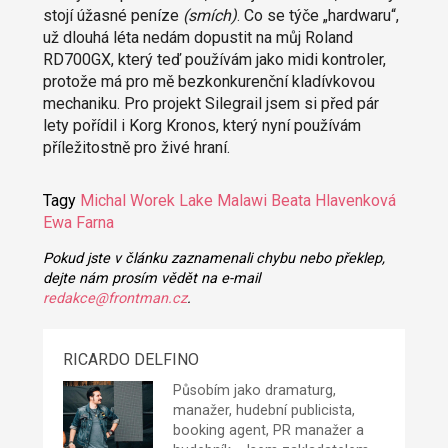
stojí úžasné peníze
(smích)
. Co se týče „hardwaru“,
už dlouhá léta nedám dopustit na můj Roland
RD700GX, který teď používám jako midi kontroler,
protože má pro mě bezkonkurenční kladívkovou
mechaniku. Pro projekt Silegrail jsem si před pár
lety pořídil i Korg Kronos, který nyní používám
příležitostně pro živé hraní.
Tagy
Michal Worek
Lake Malawi
Beata Hlavenková
Ewa Farna
Pokud jste v článku zaznamenali chybu nebo překlep,
dejte nám prosím vědět na e-mail
redakce@frontman.cz
.
RICARDO DELFINO
Působím jako dramaturg,
manažer, hudební publicista,
booking agent, PR manažer a