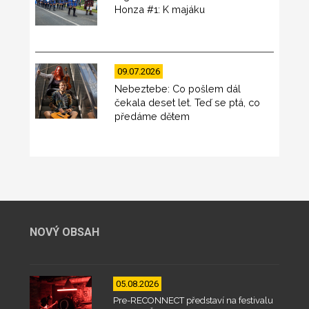
Honza #1: K majáku
09.07.2026
Nebeztebe: Co pošlem dál
čekala deset let. Teď se ptá, co
předáme dětem
NOVÝ OBSAH
05.08.2026
Pre-RECONNECT představí na festivalu