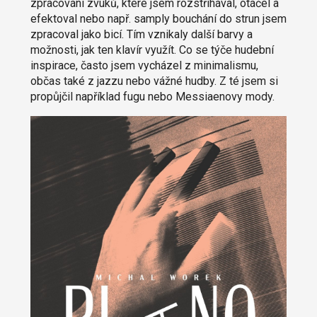
zpracování zvuků, které jsem rozstřihával, otáčel a
efektoval nebo např. samply bouchání do strun jsem
zpracoval jako bicí. Tím vznikaly další barvy a
možnosti, jak ten klavír využít. Co se týče hudební
inspirace, často jsem vycházel z minimalismu,
občas také z jazzu nebo vážné hudby. Z té jsem si
propůjčil například fugu nebo Messiaenovy mody.