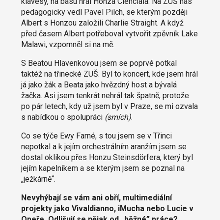
klávesy, na basu hrál Honza Cienciala. Na ZUŠ nás
pedagogicky vedl Pavel Pilch, se kterým později
Albert s Honzou založili Charlie Straight. A když
před časem Albert potřeboval vytvořit zpěvník Lake
Malawi, vzpomněl si na mě.
S Beatou Hlavenkovou jsem se poprvé potkal
taktéž na třinecké ZUŠ. Byl to koncert, kde jsem hrál
já jako žák a Beata jako hvězdný host a bývalá
žačka. Asi jsem tenkrát nehrál tak špatně, protože
po pár letech, kdy už jsem byl v Praze, se mi ozvala
s nabídkou o spolupráci
(smích)
.
Co se týče Ewy Farné, s tou jsem se v Třinci
nepotkal a k jejím orchestrálním aranžím jsem se
dostal oklikou přes Honzu Steinsdörfera, který byl
jejím kapelníkem a se kterým jsem se poznal na
„ježkárně“.
Nevyhýbají se vám ani obří, multimediální
projekty jako Vivaldianno, iMucha nebo Lucie v
Opeře. Odlišují se nějak od „běžné” práce?