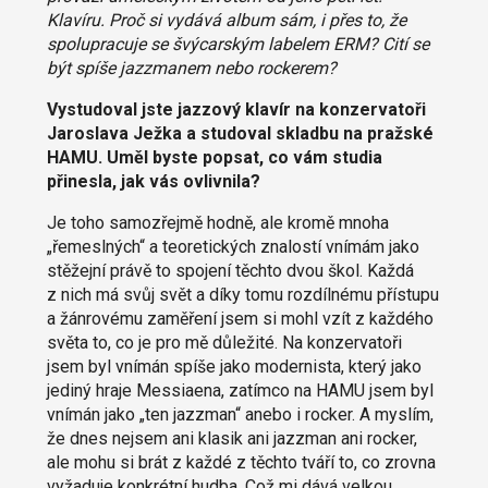
Klavíru. Proč si vydává album sám, i přes to, že
spolupracuje se švýcarským labelem ERM? Cití se
být spíše jazzmanem nebo rockerem?
Vystudoval jste jazzový klavír na konzervatoři
Jaroslava Ježka a studoval skladbu na pražské
HAMU. Uměl byste popsat, co vám studia
přinesla, jak vás ovlivnila?
Je toho samozřejmě hodně, ale kromě mnoha
„řemeslných“ a teoretických znalostí vnímám jako
stěžejní právě to spojení těchto dvou škol. Každá
z nich má svůj svět a díky tomu rozdílnému přístupu
a žánrovému zaměření jsem si mohl vzít z každého
světa to, co je pro mě důležité.
Na konzervatoři
jsem byl vnímán spíše jako modernista, který jako
jediný hraje Messiaena, zatímco na HAMU jsem byl
vnímán jako „ten jazzman“ anebo i rocker. A myslím,
že dnes nejsem ani klasik ani jazzman ani rocker,
ale mohu si brát z každé z těchto tváří to, co zrovna
vyžaduje konkrétní hudba. Což mi dává velkou