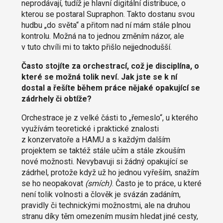
neprodávají, tudíž je hlavní digitální distribuce, o
kterou se postaral Supraphon. Takto dostanu svou
hudbu „do světa“ a přitom nad ní mám stále plnou
kontrolu. Možná na to jednou změním názor, ale
v tuto chvíli mi to takto přišlo nejjednodušší.
Často stojíte za orchestrací, což je disciplína, o
které se možná tolik neví. Jak jste se k ní
dostal a řešíte během práce nějaké opakující se
zádrhely či obtíže?
Orchestrace je z velké části to „řemeslo“, u kterého
využívám teoretické i praktické znalosti
z konzervatoře a HAMU a s každým dalším
projektem se taktéž stále učím a stále zkouším
nové možnosti. Nevybavuji si žádný opakující se
zádrhel, protože když už ho jednou vyřeším, snažím
se ho neopakovat
(smích)
. Často je to práce, u které
není tolik volnosti a člověk je svázán zadáním,
pravidly či technickými možnostmi, ale na druhou
stranu díky těm omezením musím hledat jiné cesty,