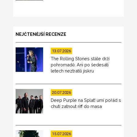
NEJČTENĚJŠÍ RECENZE
13.07.2026
The Rolling Stones stále drží
pohromadě. Ani po šedesáti
letech neztratili jiskru
20.07.2026
Deep Purple na Splat! umí pořád s
chutí zatnout riff do masa
15.07.2026