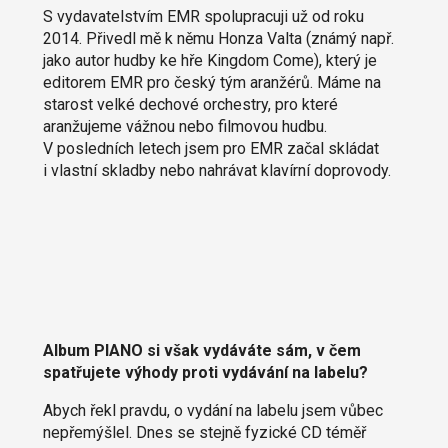
S vydavatelstvím EMR spolupracuji už od roku
2014. Přivedl mě k němu Honza Valta (známý např.
jako autor hudby ke hře Kingdom Come), který je
editorem EMR pro český tým aranžérů. Máme na
starost velké dechové orchestry, pro které
aranžujeme vážnou nebo filmovou hudbu.
V posledních letech jsem pro EMR začal skládat
i vlastní skladby nebo nahrávat klavírní doprovody.
Album PIANO si však vydáváte sám, v čem
spatřujete výhody proti vydávání na labelu?
Abych řekl pravdu, o vydání na labelu jsem vůbec
nepřemýšlel. Dnes se stejně fyzické CD téměř