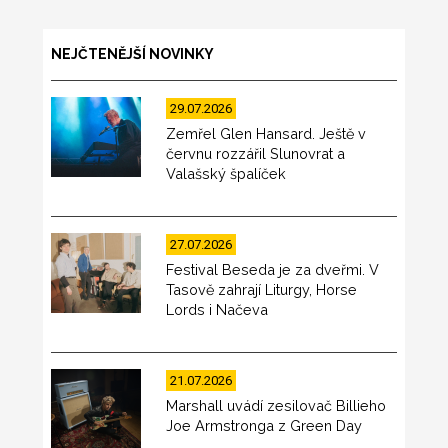
NEJČTENĚJŠÍ NOVINKY
29.07.2026
Zemřel Glen Hansard. Ještě v
červnu rozzářil Slunovrat a
Valašský špalíček
27.07.2026
Festival Beseda je za dveřmi. V
Tasově zahrají Liturgy, Horse
Lords i Načeva
21.07.2026
Marshall uvádí zesilovač Billieho
Joe Armstronga z Green Day