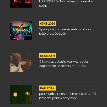
UPROSTŘED čtyři tváře jihomoravské
scény
05.08.2026
Springless po změně sestavy působí
ještě přesvědčivěji
05.08.2026
O krok dál s akustickou kytarou #2:
Zapomeňte na mámu-tátu-dědu
04.08.2026
post-hudba: Nechtěli jsme bestof. Chtěli
jsme dát písním nový život