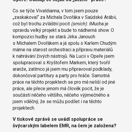
Co se týče Vivaldianna, v tom jsem pouze
„zaskakoval“ za Michala Dvořáka v Saúdské Arábii,
což byl trochu zvláštní pocit
(smích)
. iMucha je
opravdu velký projekt a bude to nádherná show. O
kompozici hudby se stará Jirka Janouch
s Michalem Dvořákem a já spolu s Karlem Chudým
máme na starost orchestraci a přípravu materiálů
k nahrávání živých nástrojů. Na Lucii v Opeře jsem
spolupracoval s Kryštofem Markem, který tvořil
aranže, zatímco já jsem mu připravoval podklady,
dokončoval partitury a party pro hráče. Samotná
práce na těchto projektech se pro mě neliší od jiné
práce, ale přece jenom má člověk pocit, že je
součástí něčeho většího, něčeho výjimečného a
jsem vděčný, že se můžu podílet i na těchto
projektech.
V tiskové zprávě se uvádí spolupráce se
švýcarským labelem EMR, na čem je založena?