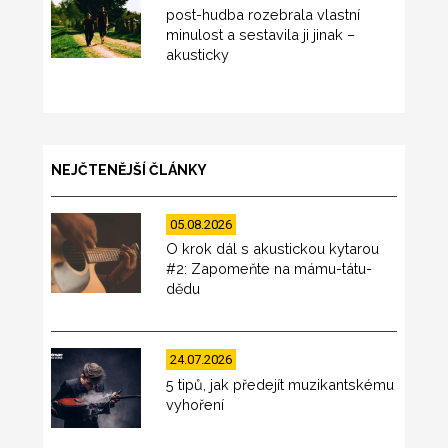
post-hudba rozebrala vlastní
minulost a sestavila ji jinak –
akusticky
NEJČTENĚJŠÍ ČLÁNKY
05.08.2026
O krok dál s akustickou kytarou
#2: Zapomeňte na mámu-tátu-
dědu
24.07.2026
5 tipů, jak předejít muzikantskému
vyhoření