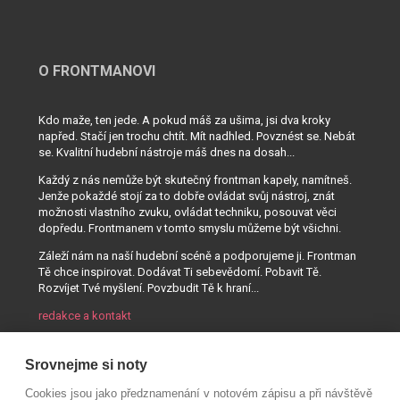
O FRONTMANOVI
Kdo maže, ten jede. A pokud máš za ušima, jsi dva kroky
napřed. Stačí jen trochu chtít. Mít nadhled. Povznést se. Nebát
se. Kvalitní hudební nástroje máš dnes na dosah...
Každý z nás nemůže být skutečný frontman kapely, namítneš.
Jenže pokaždé stojí za to dobře ovládat svůj nástroj, znát
možnosti vlastního zvuku, ovládat techniku, posouvat věci
dopředu. Frontmanem v tomto smyslu můžeme být všichni.
Záleží nám na naší hudební scéně a podporujeme ji. Frontman
Tě chce inspirovat. Dodávat Ti sebevědomí. Pobavit Tě.
Rozvíjet Tvé myšlení. Povzbudit Tě k hraní...
redakce a kontakt
Srovnejme si noty
Cookies jsou jako předznamenání v notovém zápisu a při návštěvě