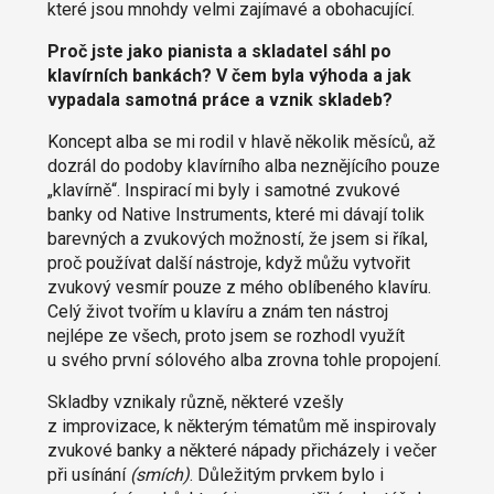
které jsou mnohdy velmi zajímavé a obohacující.
Proč jste jako pianista a skladatel sáhl po
klavírních bankách? V čem byla výhoda a jak
vypadala samotná práce a vznik skladeb?
Koncept alba se mi rodil v hlavě několik měsíců, až
dozrál do podoby klavírního alba neznějícího pouze
„klavírně“. Inspirací mi byly i samotné zvukové
banky od Native Instruments, které mi dávají tolik
barevných a zvukových možností, že jsem si říkal,
proč používat další nástroje, když můžu vytvořit
zvukový vesmír pouze z mého oblíbeného klavíru.
Celý život tvořím u klavíru a znám ten nástroj
nejlépe ze všech, proto jsem se rozhodl využít
u svého první sólového alba zrovna tohle propojení.
Skladby vznikaly různě, některé vzešly
z improvizace, k některým tématům mě inspirovaly
zvukové banky a některé nápady přicházely i večer
při usínání
(smích)
. Důležitým prvkem bylo i