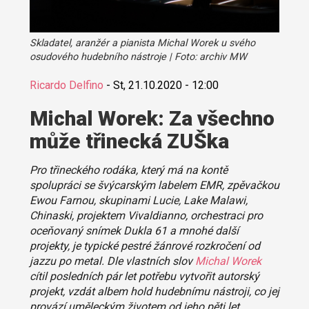
Skladatel, aranžér a pianista Michal Worek u svého
osudového hudebního nástroje | Foto: archiv MW
Ricardo Delfino
-
St, 21.10.2020 - 12:00
Michal Worek: Za všechno
může třinecká ZUŠka
Pro třineckého rodáka, který má na kontě
spolupráci se švýcarským labelem EMR, zpěvačkou
Ewou Farnou, skupinami Lucie, Lake Malawi,
Chinaski, projektem Vivaldianno, orchestraci pro
oceňovaný snímek Dukla 61 a mnohé další
projekty, je typické pestré žánrové rozkročení od
jazzu po metal. Dle vlastních slov
Michal Worek
cítil posledních pár let potřebu vytvořit autorský
projekt, vzdát albem hold hudebnímu nástroji, co jej
provází uměleckým životem od jeho pěti let.