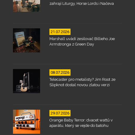
zahrají Liturgy, Horse Lords i Načeva
21.07.2026
Marshall uvádí zesilovač Billieho Joe
Armstronga z Green Day
08.07.2026
Telecaster pro metalisty? Jim Root ze
Slipknot dostal novou zlatou verzi
29.07.2026
Orange Baby Terror: dvacet wattů v
aparátu, který se vejde do batohu