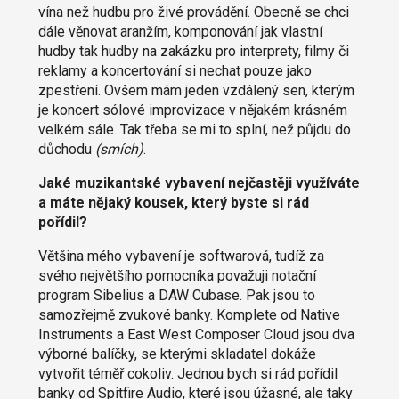
vína než hudbu pro živé provádění. Obecně se chci
dále věnovat aranžím, komponování jak vlastní
hudby tak hudby na zakázku pro interprety, filmy či
reklamy a koncertování si nechat pouze jako
zpestření. Ovšem mám jeden vzdálený sen, kterým
je koncert sólové improvizace v nějakém krásném
velkém sále. Tak třeba se mi to splní, než půjdu do
důchodu
(smích)
.
Jaké muzikantské vybavení nejčastěji využíváte
a máte nějaký kousek, který byste si rád
pořídil?
Většina mého vybavení je softwarová, tudíž za
svého největšího pomocníka považuji notační
program Sibelius a DAW Cubase. Pak jsou to
samozřejmě zvukové banky. Komplete od Native
Instruments a East West Composer Cloud jsou dva
výborné balíčky, se kterými skladatel dokáže
vytvořit téměř cokoliv. Jednou bych si rád pořídil
banky od Spitfire Audio, které jsou úžasné, ale taky