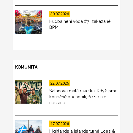
30.07.2026
Hudba není věda #7: zakázané
BPM
KOMUNITA
22.07.2026
Satanova malá raketka: Když jsme
konečně pochopili, že se nic
nestane
17.07.2026
Highlands a Islands turné Loes &