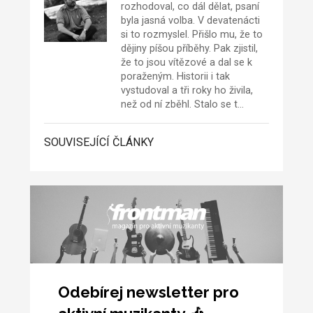
rozhodoval, co dál dělat, psaní
byla jasná volba. V devatenácti
si to rozmyslel. Přišlo mu, že to
dějiny píšou příběhy. Pak zjistil,
že to jsou vítězové a dal se k
poraženým. Historii i tak
vystudoval a tři roky ho živila,
než od ní zběhl. Stalo se t…
SOUVISEJÍCÍ ČLÁNKY
Odebírej newsletter pro