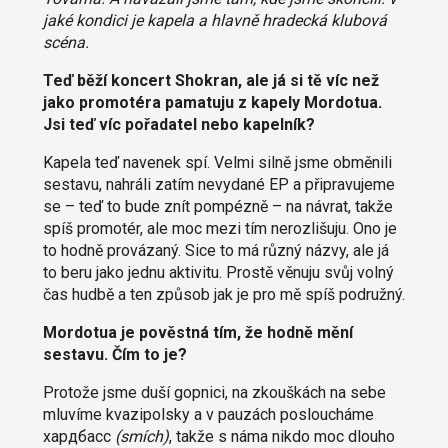
jaké kondici je kapela a hlavně hradecká klubová
scéna.
Teď běží koncert Shokran, ale já si tě víc než
jako promotéra pamatuju z kapely Mordotua.
Jsi teď víc pořadatel nebo kapelník?
Kapela teď navenek spí. Velmi silně jsme obměnili
sestavu, nahráli zatím nevydané EP a připravujeme
se – teď to bude znít pompézně – na návrat, takže
spíš promotér, ale moc mezi tím nerozlišuju. Ono je
to hodně provázaný. Sice to má různý názvy, ale já
to beru jako jednu aktivitu. Prostě věnuju svůj volný
čas hudbě a ten způsob jak je pro mě spíš podružný.
Mordotua je pověstná tím, že hodně mění
sestavu. Čím to je?
Protože jsme duší gopnici, na zkouškách na sebe
mluvíme kvazipolsky a v pauzách posloucháme
хардбасс
(smích)
, takže s náma nikdo moc dlouho