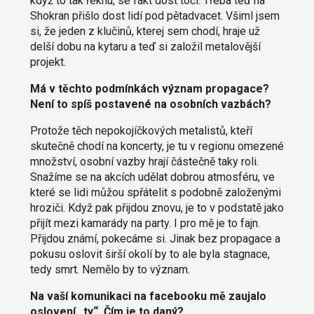
když to tak řeknu, se fakt dost točí. Třeba teď na
Shokran přišlo dost lidí pod pětadvacet. Všiml jsem
si, že jeden z klučinů, kterej sem chodí, hraje už
delší dobu na kytaru a teď si založil metalovější
projekt.
Má v těchto podmínkách význam propagace?
Není to spíš postavené na osobních vazbách?
Protože těch nepokojíčkových metalistů, kteří
skutečně chodí na koncerty, je tu v regionu omezené
množství, osobní vazby hrají částečně taky roli.
Snažíme se na akcích udělat dobrou atmosféru, ve
které se lidi můžou spřátelit s podobně založenými
hroziči. Když pak přijdou znovu, je to v podstatě jako
přijít mezi kamarády na party. I pro mě je to fajn.
Přijdou známí, pokecáme si. Jinak bez propagace a
pokusu oslovit širší okolí by to ale byla stagnace,
tedy smrt. Nemělo by to význam.
Na vaší komunikaci na facebooku mě zaujalo
oslovení „ty“. Čím je to daný?