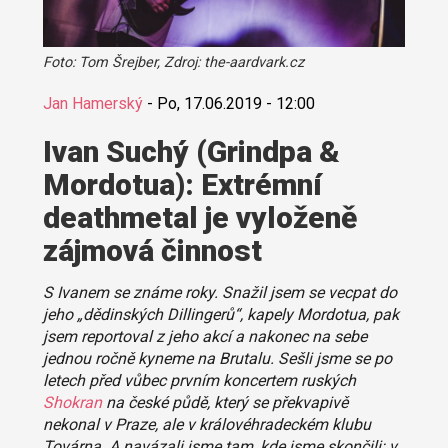
Foto: Tom Šrejber, Zdroj: the-aardvark.cz
Jan Hamerský
-
Po, 17.06.2019 - 12:00
Ivan Suchý (Grindpa &
Mordotua): Extrémní
deathmetal je vyloženě
zájmová činnost
S Ivanem se známe roky. Snažil jsem se vecpat do
jeho „dědinských Dillingerů“, kapely Mordotua, pak
jsem reportoval z jeho akcí a nakonec na sebe
jednou ročně kyneme na Brutalu. Sešli jsme se po
letech před vůbec prvním koncertem ruských
Shokran
na české půdě, který se překvapivě
nekonal v Praze, ale v královéhradeckém klubu
Továrna. A navázali jsme tam, kde jsme skončili: v