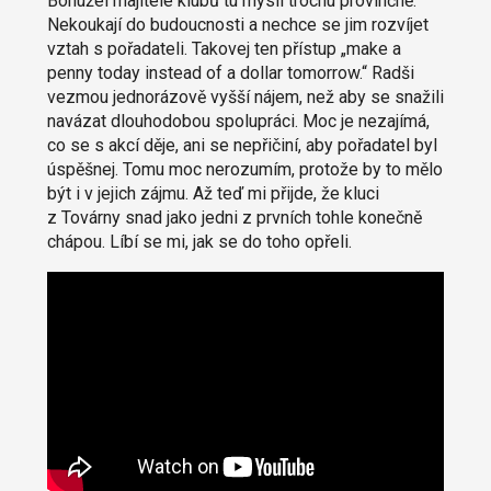
Bohužel majitelé klubů tu myslí trochu provinčně.
Nekoukají do budoucnosti a nechce se jim rozvíjet
vztah s pořadateli. Takovej ten přístup „make a
penny today instead of a dollar tomorrow.“ Radši
vezmou jednorázově vyšší nájem, než aby se snažili
navázat dlouhodobou spolupráci. Moc je nezajímá,
co se s akcí děje, ani se nepřičiní, aby pořadatel byl
úspěšnej. Tomu moc nerozumím, protože by to mělo
být i v jejich zájmu. Až teď mi přijde, že kluci
z Továrny snad jako jedni z prvních tohle konečně
chápou. Líbí se mi, jak se do toho opřeli.