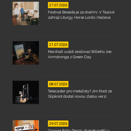
27.07.2026
Festival Beseda je za dveřmi. V Tasově
zahrají Liturgy, Horse Lords i Načeva
21.07.2026
Marshall uvádí zesilovač Billieho Joe
Armstronga z Green Day
08.07.2026
Telecaster pro metalisty? Jim Root ze
Slipknot dostal novou zlatou verzi
29.07.2026
Orange Baby Terror: dvacet wattů v