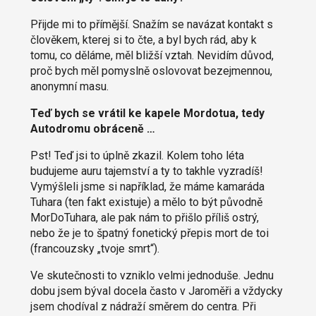
Přijde mi to přímější. Snažím se navázat kontakt s
člověkem, kterej si to čte, a byl bych rád, aby k
tomu, co děláme, měl bližší vztah. Nevidím důvod,
proč bych měl pomyslně oslovovat bezejmennou,
anonymní masu.
Teď bych se vrátil ke kapele Mordotua, tedy
Autodromu obráceně …
Pst! Teď jsi to úplně zkazil. Kolem toho léta
budujeme auru tajemství a ty to takhle vyzradíš!
Vymýšleli jsme si například, že máme kamaráda
Tuhara (ten fakt existuje) a mělo to být původně
MorDoTuhara, ale pak nám to přišlo příliš ostrý,
nebo že je to špatný fonetický přepis mort de toi
(francouzsky „tvoje smrt“).
Ve skutečnosti to vzniklo velmi jednoduše. Jednu
dobu jsem býval docela často v Jaroměři a vždycky
jsem chodíval z nádraží směrem do centra. Při