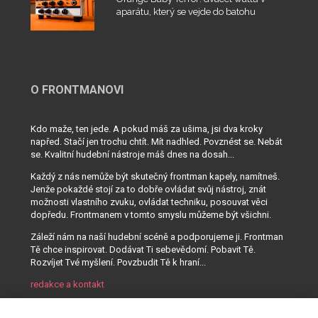
aparátu, který se vejde do batohu
O FRONTMANOVI
Kdo maže, ten jede. A pokud máš za ušima, jsi dva kroky
napřed. Stačí jen trochu chtít. Mít nadhled. Povznést se. Nebát
se. Kvalitní hudební nástroje máš dnes na dosah...
Každý z nás nemůže být skutečný frontman kapely, namítneš.
Jenže pokaždé stojí za to dobře ovládat svůj nástroj, znát
možnosti vlastního zvuku, ovládat techniku, posouvat věci
dopředu. Frontmanem v tomto smyslu můžeme být všichni.
Záleží nám na naší hudební scéně a podporujeme ji. Frontman
Tě chce inspirovat. Dodávat Ti sebevědomí. Pobavit Tě.
Rozvíjet Tvé myšlení. Povzbudit Tě k hraní...
redakce a kontakt