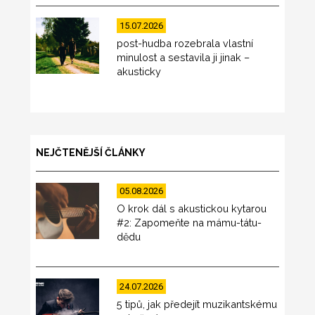
15.07.2026
post-hudba rozebrala vlastní
minulost a sestavila ji jinak –
akusticky
NEJČTENĚJŠÍ ČLÁNKY
05.08.2026
O krok dál s akustickou kytarou
#2: Zapomeňte na mámu-tátu-
dědu
24.07.2026
5 tipů, jak předejít muzikantskému