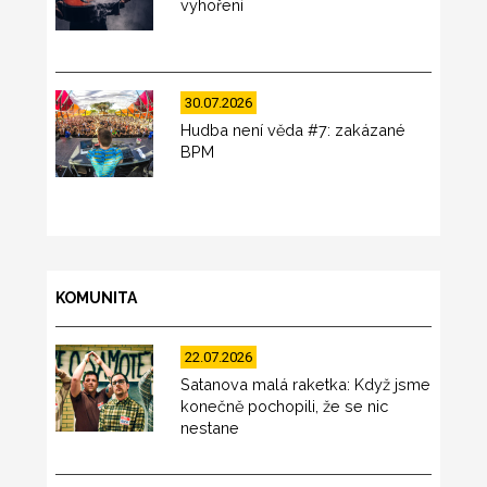
vyhoření
30.07.2026
Hudba není věda #7: zakázané
BPM
KOMUNITA
22.07.2026
Satanova malá raketka: Když jsme
konečně pochopili, že se nic
nestane