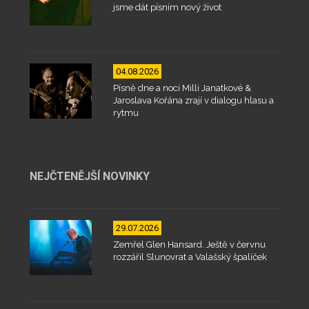
jsme dát písním nový život
04.08.2026
Písně dne a noci Milli Janatkové &
Jaroslava Kořána zrají v dialogu hlasu a
rytmu
NEJČTENĚJŠÍ NOVINKY
29.07.2026
Zemřel Glen Hansard. Ještě v červnu
rozzářil Slunovrat a Valašský špalíček