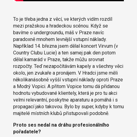
To je třeba jedna z věcí, ve kterých vidím rozdíl
mezi pražskou a hradeckou scénou. Když se
bavíme o undergroundu, máš v Praze navíc
paradoxně mnohem levnější vstupní náklady.
Například 14. března jsem dělal koncert Virvum (v
Country Clubu Lucie) a ten samej pak den potom
dělal kamarád v Praze, takže můžu srovnat
rozpočty. Teď nezapočítávám kapely a všechny věci
okolo, jen zvukaře a pronájem. V Hradci jsme měli
několikanásobně vyšší vstupní náklady oproti Praze
a Modrý Vopici. A přitom Vopice tomu dá přidanou
hodnotu vybudované klientely, která je pro tu akci
velmi relevantní, poskytne aparaturu a pomáhá i s
propagací jako takovou. Bylo by super, kdyby k tomu
majitelé místních klubů přistupovali podobně.
Proto ses nedal na dráhu profesionálního
pořadatele?