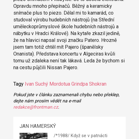
Opravdu mnoho přepínačů. Běžný a keramicky
snímače plus to piezo. Dělal mi to kamarád, co
studoval výrobu hudebních nástrojů (na Střední
uměleckoprůmyslové škole hudebních nástrojů a
nábytku v Hradci Králové). Na kytaře zkazil jedině,
že na hlavici napsal svoji značku Patero. Hrozně
jsem tam totiž chtěl mít Pajero (španělsky
Onanista). Představa koncertu v Algeciras kvůli
tomu už zdaleka není tak lákavá. Leda že bychom si
na cestu půjčili Nissan Pajero.
Tagy
Ivan Suchý
Mordotua
Grindpa
Shokran
Pokud jste v článku zaznamenali chybu nebo překlep,
dejte nám prosím vědět na e-mail
redakce@frontman.cz
.
JAN HAMERSKÝ
/*1988/ Když se v patnácti