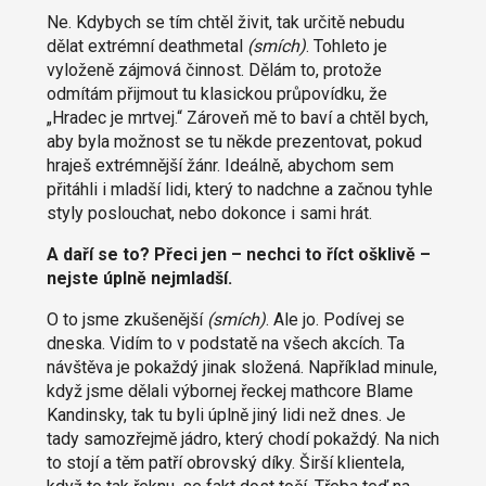
Ne. Kdybych se tím chtěl živit, tak určitě nebudu
dělat extrémní deathmetal
(smích)
. Tohleto je
vyloženě zájmová činnost. Dělám to, protože
odmítám přijmout tu klasickou průpovídku, že
„Hradec je mrtvej.“ Zároveň mě to baví a chtěl bych,
aby byla možnost se tu někde prezentovat, pokud
hraješ extrémnější žánr. Ideálně, abychom sem
přitáhli i mladší lidi, který to nadchne a začnou tyhle
styly poslouchat, nebo dokonce i sami hrát.
A daří se to? Přeci jen – nechci to říct ošklivě –
nejste úplně nejmladší.
O to jsme zkušenější
(smích)
. Ale jo. Podívej se
dneska. Vidím to v podstatě na všech akcích. Ta
návštěva je pokaždý jinak složená. Například minule,
když jsme dělali výbornej řeckej mathcore Blame
Kandinsky, tak tu byli úplně jiný lidi než dnes. Je
tady samozřejmě jádro, který chodí pokaždý. Na nich
to stojí a těm patří obrovský díky. Širší klientela,