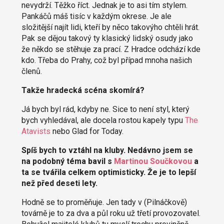
nevydrží. Těžko říct. Jednak je to asi tím stylem.
Pankáčů máš tisíc v každým okrese. Je ale
složitější najít lidi, kteří by něco takovýho chtěli hrát.
Pak se dějou takový ty klasický lidský osudy jako
že někdo se stěhuje za prací. Z Hradce odchází kde
kdo. Třeba do Prahy, což byl případ mnoha našich
členů.
Takže hradecká scéna skomírá?
Já bych byl rád, kdyby ne. Sice to není styl, který
bych vyhledával, ale docela rostou kapely typu
The
Atavists
nebo Glad for Today.
Spíš bych to vztáhl na kluby. Nedávno jsem se
na podobný téma bavil s
Martinou Součkovou
a
ta se tvářila celkem optimisticky. Že je to lepší
než před deseti lety.
Hodně se to proměňuje. Jen tady v (Pilnáčkově)
továrně je to za dva a půl roku už třetí provozovatel.