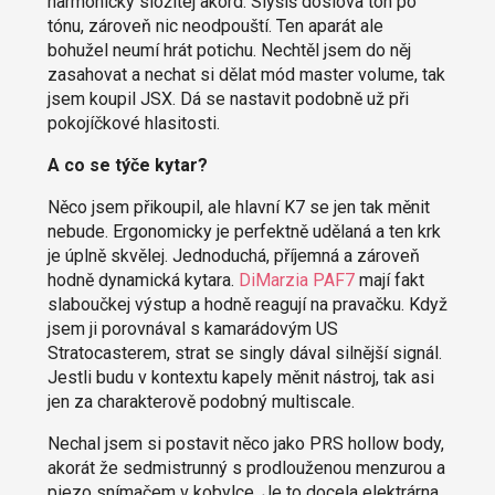
harmonicky složitej akord. Slyšíš doslova tón po
tónu, zároveň nic neodpouští. Ten aparát ale
bohužel neumí hrát potichu. Nechtěl jsem do něj
zasahovat a nechat si dělat mód master volume, tak
jsem koupil JSX. Dá se nastavit podobně už při
pokojíčkové hlasitosti.
A co se týče kytar?
Něco jsem přikoupil, ale hlavní K7 se jen tak měnit
nebude. Ergonomicky je perfektně udělaná a ten krk
je úplně skvělej. Jednoduchá, příjemná a zároveň
hodně dynamická kytara.
DiMarzia PAF7
mají fakt
slaboučkej výstup a hodně reagují na pravačku. Když
jsem ji porovnával s kamarádovým US
Stratocasterem, strat se singly dával silnější signál.
Jestli budu v kontextu kapely měnit nástroj, tak asi
jen za charakterově podobný multiscale.
Nechal jsem si postavit něco jako PRS hollow body,
akorát že sedmistrunný s prodlouženou menzurou a
piezo snímačem v kobylce. Je to docela elektrárna.