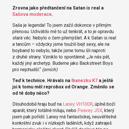
Zrovna jako předtančení na Satan is real a
Sašova moderace
.
Saša je legenda! To jsem zažil dokonce v přímým
přenosu. Uchvátilo mě to už tenkrát, a to je opravdu
stará věc. Nebylo o čem přemýšlet. A k Satan is real
a tancům – vždycky jsme toužili bejt sexy, ale na
boyband to nebylo, takže jsme tomu šli naproti
z druhé strany. Vzniklo to spontánně: „Je nás pět,
každý jiný archetyp. Budeme jako Backstreet Boys
pro nejchudší.“
(smích)
Teď k technice. Hrávals na
Ibanezku K7
a ještě
jsi k tomu měl reprobox od Orange. Změnilo se
od té doby něco?
Dlouhodobě hraju buď na
Laney VH100R
, úplně boží
aparát, který totálně miluju, nebo
Peavey JSX
, který
jsem pak pořídil. Laney má fantastickej, neuvěřitelně
konkrétní zvuk i v nízkejch laděních, když zahraješ