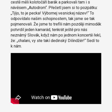
cestě měli kolotočáři barák a parkovali tam i s
návěsem „Autodrom“. Přečetl jsem si to pozpátku:
„Týjo, to je pecka! Výbornej vesnickej název!“ To
odpovídalo našim schopnostem, tak jsme se tak
pojmenovali. Že jsme to trefili nám později mimoděk
potvrdil jeden kamarád, tenkrát ještě pro nás
neznámý Slovák, když nám po jednom koncertě řekl,
že: „chalani, vy ste takí dedinský Dilindžér!“ Sedí to
k nám.