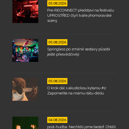
05.08.2026
Pre-RECONNECT představí na festivalu
UPROSTŘED čtyři tváře jihomoravské
scény
05.08.2026
Springless po změně sestavy působí
ještě přesvědčivěji
05.08.2026
O krok dál s akustickou kytarou #2:
Zapomeňte na mámu-tátu-dědu
04.08.2026
post-hudba: Nechtěli jsme bestof. Chtěli