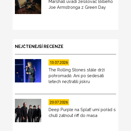
Marshall uvádí zesilovač Billieho
Joe Armstronga z Green Day
NEJČTENĚJŠÍ RECENZE
13.07.2026
The Rolling Stones stále drží
pohromadě. Ani po šedesáti
letech neztratili jiskru
20.07.2026
Deep Purple na Splat! umí pořád s
chutí zatnout riff do masa