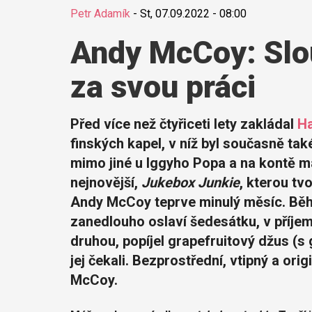
Petr Adamík
-
St, 07.09.2022 - 08:00
Andy McCoy: Slou
za svou práci
Před více než čtyřiceti lety zakládal
Ha
finských kapel, v níž byl současně tak
mimo jiné u Iggyho Popa a na kontě m
nejnovější,
Jukebox Junkie
, kterou tv
Andy McCoy teprve minulý měsíc. Běh
zanedlouho oslaví šedesátku, v příjem
druhou, popíjel grapefruitový džus (s
jej čekali. Bezprostřední, vtipný a ori
McCoy.