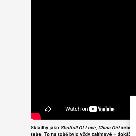
Skladby jako
Shotfull Of Love
,
China Girl
nebo
I
tebe. To na tobě bylo vždy zajímavé – dokážeš vz