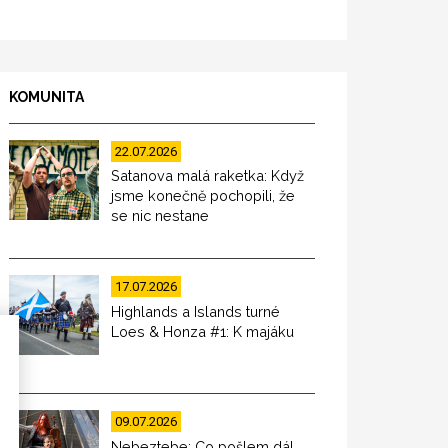
KOMUNITA
22.07.2026
Satanova malá raketka: Když
jsme konečně pochopili, že
se nic nestane
17.07.2026
Highlands a Islands turné
Loes & Honza #1: K majáku
09.07.2026
Nebeztebe: Co pošlem dál