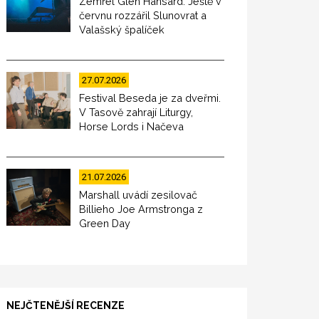
Zemřel Glen Hansard. Ještě v
červnu rozzářil Slunovrat a
Valašský špalíček
27.07.2026
Festival Beseda je za dveřmi.
V Tasově zahrají Liturgy,
Horse Lords i Načeva
21.07.2026
Marshall uvádí zesilovač
Billieho Joe Armstronga z
Green Day
NEJČTENĚJŠÍ RECENZE