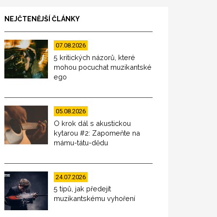
NEJČTENĚJŠÍ ČLÁNKY
07.08.2026
5 kritických názorů, které
mohou pocuchat muzikantské
ego
05.08.2026
O krok dál s akustickou
kytarou #2: Zapomeňte na
mámu-tátu-dědu
24.07.2026
5 tipů, jak předejít
muzikantskému vyhoření