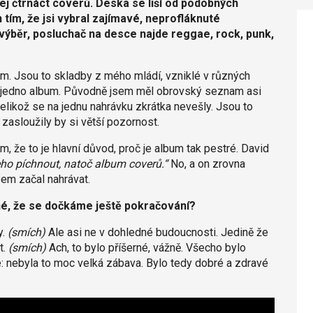
 jej čtrnáct coverů. Deska se liší od podobných
en tím, že jsi vybral zajímavé, neprofláknuté
ý výběr, posluchač na desce najde reggae, rock, punk,
um. Jsou to skladby z mého mládí, vzniklé v různých
ro jedno album. Původně jsem měl obrovský seznam asi
 jelikož se na jednu nahrávku zkrátka nevešly. Jsou to
zasloužily by si větší pozornost.
že to je hlavní důvod, proč je album tak pestré. David
ho píchnout, natoč album coverů.“
No, a on zrovna
sem začal nahrávat.
né, že se dočkáme ještě pokračování?
y.
(smích)
Ale asi ne v dohledné budoucnosti. Jedině že
t.
(smích)
Ach, to bylo příšerné, vážně. Všecho bylo
e: nebyla to moc velká zábava. Bylo tedy dobré a zdravé