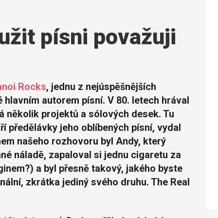
žit písni považuji
noi Rocks
, jednu z nejúspěšnějších
é hlavním autorem písní. V 80. letech hrával
á několik projektů a sólových desek. Tu
oří předělávky jeho oblíbených písní, vydal
em našeho rozhovoru byl Andy, který
né náladě, zapaloval si jednu cigaretu za
 ginem?) a byl přesně takový, jakého byste
ginální, zkrátka jediný svého druhu. The Real