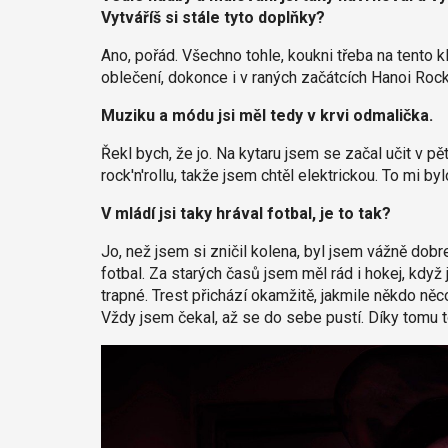
Vytváříš si stále tyto doplňky?
Ano, pořád. Všechno tohle, koukni třeba na tento k
oblečení, dokonce i v raných začátcích Hanoi Rock
Muziku a módu jsi měl tedy v krvi odmalička.
Řekl bych, že jo. Na kytaru jsem se začal učit v pě
rock'n'rollu, takže jsem chtěl elektrickou. To mi byl
V mládí jsi taky hrával fotbal, je to tak?
Jo, než jsem si zničil kolena, byl jsem vážně dobr
fotbal. Za starých časů jsem měl rád i hokej, když 
trapné. Trest přichází okamžitě, jakmile někdo něco
Vždy jsem čekal, až se do sebe pustí. Díky tomu t