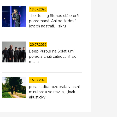
13.07.2026
The Rolling Stones stále drží
pohromadě. Ani po šedesáti
letech neztratili jiskru
20.07.2026
Deep Purple na Splat! umí
pořád s chutí zatnout riff do
masa
15.07.2026
post-hudba rozebrala vlastní
minulost a sestavila ji jinak –
akusticky