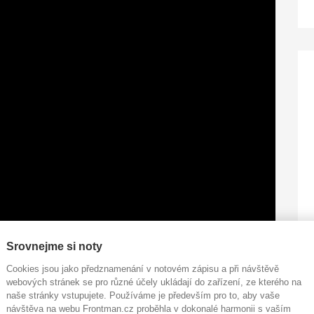
Srovnejme si noty
Cookies jsou jako předznamenání v notovém zápisu a při návštěvě
webových stránek se pro různé účely ukládají do zařízení, ze kterého na
 Can Feel The Fire
zní jako by byly napsány přímo pro
naše stránky vstupujete. Používáme je především pro to, aby vaše
návštěva na webu Frontman.cz proběhla v dokonalé harmonii s vaším
ít cizí skladbu a podat ji tak, že zní, jako by byla