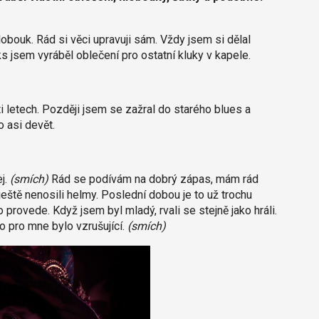
lobouk. Rád si věci upravuji sám. Vždy jsem si dělal
s jsem vyráběl oblečení pro ostatní kluky v kapele.
ti letech. Později jsem se zažral do starého blues a
o asi devět.
ej.
(smích)
Rád se podívám na dobrý zápas, mám rád
ještě nenosili helmy. Poslední dobou je to už trochu
 provede. Když jsem byl mladý, rvali se stejně jako hráli.
o pro mne bylo vzrušující.
(smích)