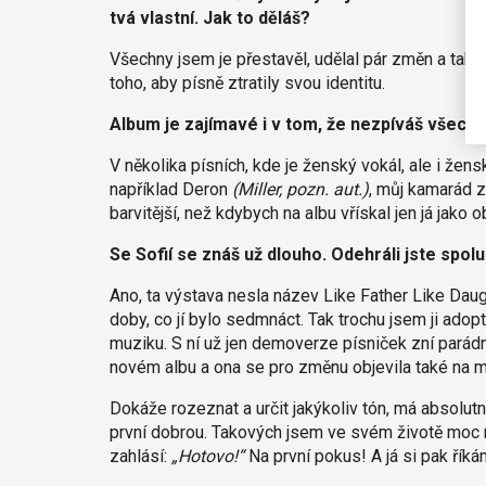
tvá vlastní. Jak to děláš?
Všechny jsem je přestavěl, udělal pár změn a tak. 
toho, aby písně ztratily svou identitu.
Album je zajímavé i v tom, že nezpíváš všechny
V několika písních, kde je ženský vokál, ale i žen
například Deron
(Miller, pozn. aut.)
, můj kamarád z
barvitější, než kdybych na albu vřískal jen já jako o
Se Sofií se znáš už dlouho. Odehráli jste spol
Ano, ta výstava nesla název Like Father Like Daug
doby, co jí bylo sedmnáct. Tak trochu jsem ji adopt
muziku. S ní už jen demoverze písniček zní parádně
novém albu a ona se pro změnu objevila také na
Dokáže rozeznat a určit jakýkoliv tón, má absolutní
první dobrou. Takových jsem ve svém životě moc nev
zahlásí:
„Hotovo!“
Na první pokus! A já si pak říká