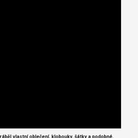
ráběl vlastní oblečení, klobouky, šátky a podobné.