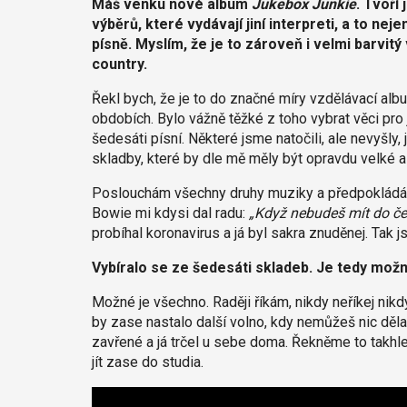
Máš venku nové album
Jukebox Junkie
. Tvoří
výběrů, které vydávají jiní interpreti, a to nej
písně. Myslím, že je to zároveň i velmi barvit
country.
Řekl bych, že je to do značné míry vzdělávací alb
obdobích. Bylo vážně těžké z toho vybrat věci p
šedesáti písní. Některé jsme natočili, ale nevyšly,
skladby, které by dle mě měly být opravdu velké a 
Poslouchám všechny druhy muziky a předpokládám, 
Bowie mi kdysi dal radu:
„Když nebudeš mít do če
probíhal koronavirus a já byl sakra znuděnej. Tak j
Vybíralo se ze šedesáti skladeb. Je tedy mož
Možné je všechno. Raději říkám, nikdy neříkej nikd
by zase nastalo další volno, kdy nemůžeš nic děla
zavřené a já trčel u sebe doma. Řekněme to takhl
jít zase do studia.