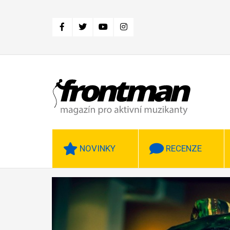
Přejít
k
hlavnímu
obsahu
NOVINKY
RECENZE