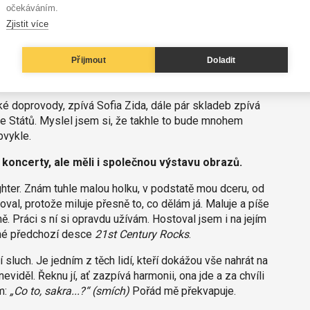
očekáváním.
Zjistit více
Snažil jsem se je trochu aktualizovat, ale zároveň bez
Přijmout
Doladit
 písně sám, ale pozval sis i pár hostů.
ské doprovody, zpívá Sofia Zida, dále pár skladeb zpívá
e Států. Myslel jsem si, že takhle to bude mnohem
bvykle.
u koncerty, ale měli i společnou výstavu obrazů.
hter. Znám tuhle malou holku, v podstatě mou dceru, od
oval, protože miluje přesně to, co dělám já. Maluje a píše
. Práci s ní si opravdu užívám. Hostoval jsem i na jejím
 mé předchozí desce
21st Century Rocks
.
 sluch. Je jedním z těch lidí, kteří dokážou vše nahrát na
iděl. Řeknu jí, ať zazpívá harmonii, ona jde a za chvíli
m:
„Co to, sakra...?“
(smích)
Pořád mě překvapuje.