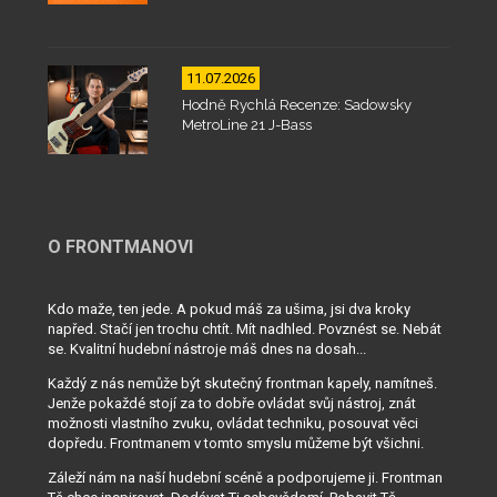
11.07.2026
Hodně Rychlá Recenze: Sadowsky
MetroLine 21 J-Bass
O FRONTMANOVI
Kdo maže, ten jede. A pokud máš za ušima, jsi dva kroky
napřed. Stačí jen trochu chtít. Mít nadhled. Povznést se. Nebát
se. Kvalitní hudební nástroje máš dnes na dosah...
Každý z nás nemůže být skutečný frontman kapely, namítneš.
Jenže pokaždé stojí za to dobře ovládat svůj nástroj, znát
možnosti vlastního zvuku, ovládat techniku, posouvat věci
dopředu. Frontmanem v tomto smyslu můžeme být všichni.
Záleží nám na naší hudební scéně a podporujeme ji. Frontman