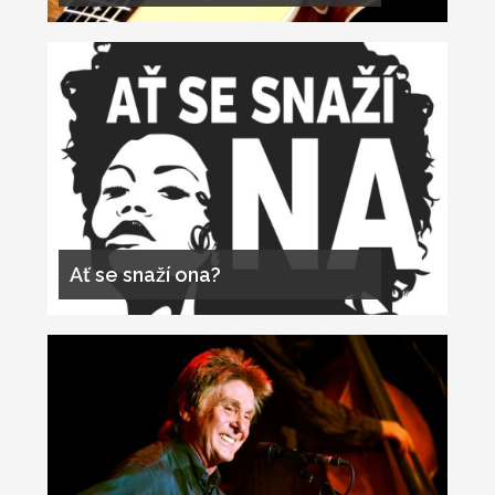
Ať se snaží ona?