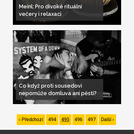
Meinl: Pro divoké rituální
večery i relaxaci
Co když proti sousedovi
nepomůže domluva ani pěsti?
Pagination
Předchozí
‹ Předchozí
Page
494
Page
495
Page
496
Page
497
Následující
Další ›
stránka
stránka