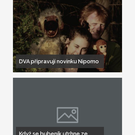
DVA připravují novinku Nipomo
Když se bubeník utrhne ze