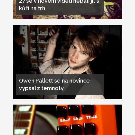
27 se v novém videu nebáli jít s
kůží na trh
Owen Pallett se na novince
vypsal z temnoty