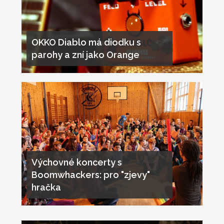
OKKO Diablo má diodku s
parohy a zní jako Orange
Výchovné koncerty s
Boomwhackers: pro "zjevy"
hračka