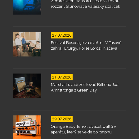
Zemřel Glen Hansard. Ještě v červnu
rozzářil Slunovrat a Valašský špalíček
27.07.2026
Festival Beseda je za dveřmi. V Tasově
zahrají Liturgy, Horse Lords i Načeva
21.07.2026
Marshall uvádí zesilovač Billieho Joe
Armstronga z Green Day
29.07.2026
Orange Baby Terror: dvacet wattů v
aparátu, který se vejde do batohu