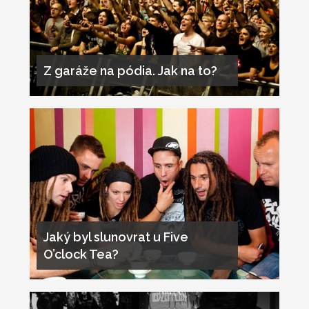
Z garáže na pódia. Jak na to?
Jaký byl slunovrat u Five
O’clock Tea?