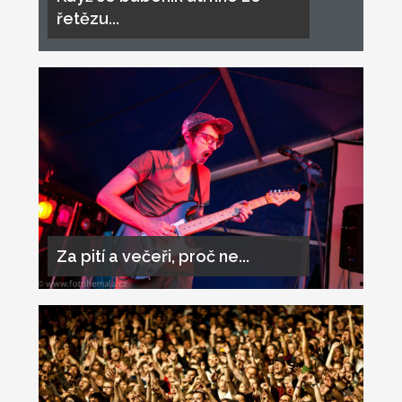
řetězu...
Za pití a večeři, proč ne...