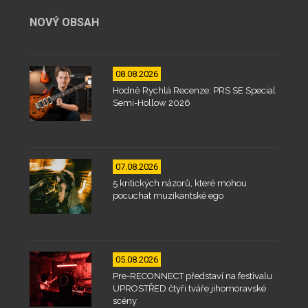
NOVÝ OBSAH
08.08.2026
Hodně Rychlá Recenze: PRS SE Special
Semi-Hollow 2026
07.08.2026
5 kritických názorů, které mohou
pocuchat muzikantské ego
05.08.2026
Pre-RECONNECT představí na festivalu
UPROSTŘED čtyři tváře jihomoravské
scény